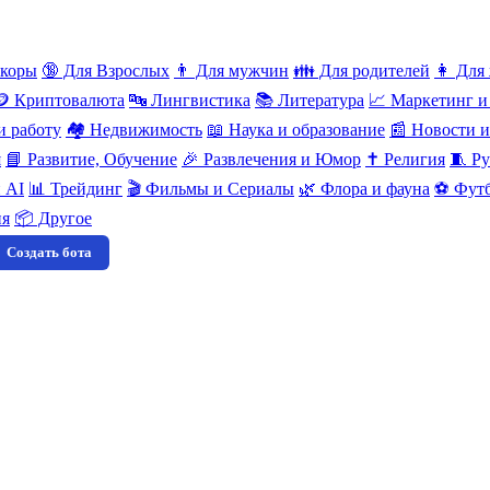
нкоры
🔞 Для Взрослых
👨 Для мужчин
👪 Для родителей
👩 Для
🪙 Криптовалюта
🔤 Лингвистика
📚 Литература
📈 Маркетинг и
и работу
🏘️ Недвижимость
📖 Наука и образование
📰 Новости 
я
📘 Развитие, Обучение
🎉 Развлечения и Юмор
✝️ Религия
🧵 Ру
 AI
📊 Трейдинг
🎬 Фильмы и Сериалы
🌿 Флора и фауна
⚽ Футб
ия
📦 Другое
Создать бота