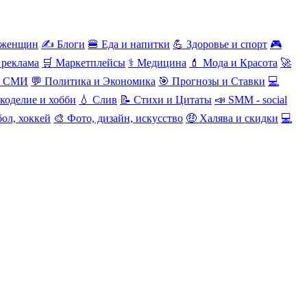
 женщин
✍️ Блоги
🍔 Еда и напитки
💪 Здоровье и спорт
🎮
 реклама
🛒 Маркетплейсы
⚕️ Медицина
💄 Мода и Красота
🚀
и СМИ
💬 Политика и Экономика
🎯 Прогнозы и Ставки
💻
коделие и хобби
💧 Слив
📝 Стихи и Цитаты
📣 SMM - social
ол, хоккей
🎨 Фото, дизайн, искусство
🤑 Халява и скидки
💻