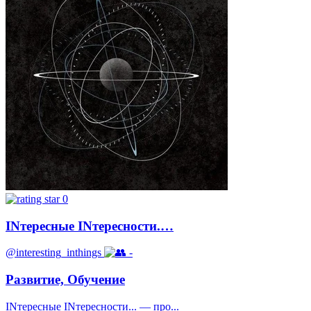
0
INтересные INтересности.…
@interesting_inthings
-
Развитие, Обучение
INтересные INтересности... — про...