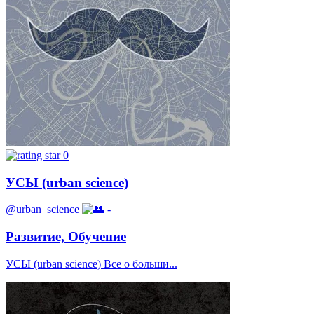
0
УСЫ (urban science)
@urban_science
-
Развитие, Обучение
УСЫ (urban science) Все о больши...