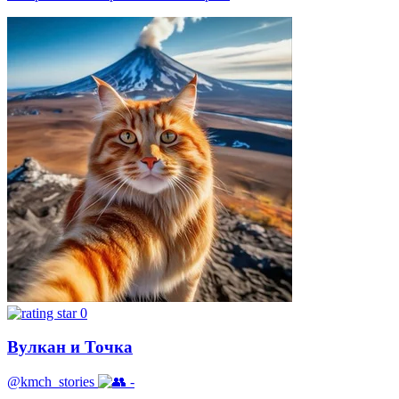
0
Вулкан и Точка
@kmch_stories
-