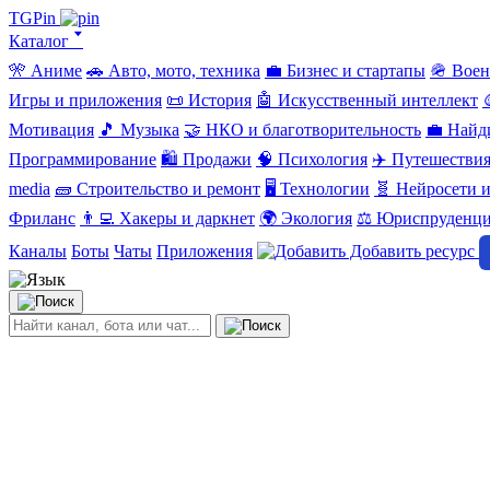
TGPin
Каталог 🢓
🎌 Аниме
🚗 Авто, мото, техника
💼 Бизнес и стартапы
🪖 Вое
Игры и приложения
📜 История
🤖 Искусственный интеллект
Мотивация
🎵 Музыка
🤝 НКО и благотворительность
💼 Найд
Программирование
🛍️ Продажи
🧠 Психология
✈️ Путешестви
media
🧱 Строительство и ремонт
🖥️ Технологии
🧬 Нейросети и
Фриланс
👨‍💻 Хакеры и даркнет
🌍 Экология
⚖️ Юриспруденц
Каналы
Боты
Чаты
Приложения
Добавить ресурс