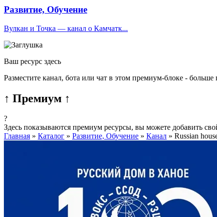
Развитие, Обучение
Вулкан и Точка — канал о Камчатк...
Ваш ресурс здесь
Разместите канал, бота или чат в этом премиум-блоке - больше
↑ Премиум ↑
?
Здесь показываются премиум ресурсы, вы можете добавить сво
Главная
»
Каталог
»
Развитие, Обучение
»
Канал
»
Russian hous