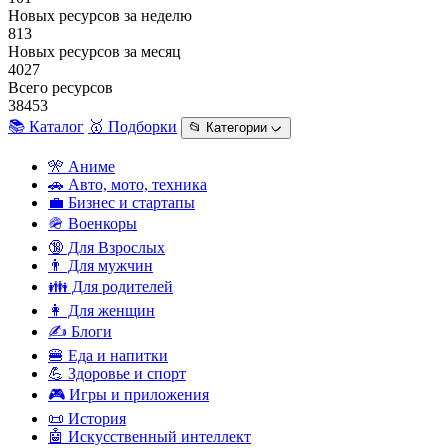
Новых ресурсов за неделю
813
Новых ресурсов за месяц
4027
Всего ресурсов
38453
📚 Каталог
🥇 Подборки
📂 Категории ᨆ
🎌 Аниме
🚗 Авто, мото, техника
💼 Бизнес и стартапы
🪖 Военкоры
🔞 Для Взрослых
👨 Для мужчин
👪 Для родителей
👩 Для женщин
✍️ Блоги
🍔 Еда и напитки
💪 Здоровье и спорт
🎮 Игры и приложения
📜 История
🤖 Искусственный интеллект