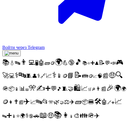
Войти через Telegram
🌍
🎵
👨‍💻
📚
🎮
🔞
🤖
📝
🧱
💪
➕
📣
💧
💬
🔤
🖥️
📚
🪙
⭐
👤
⚕️
⚕️
📝
🔤
🔍
🚀
🤑
📘
📈
🧵
⚕️
📱
📰
💻
🔗
👪
🧠
👤
🪙
🪙
📈
🎉
🎌
✍️
➕
🛍️
🌍
📈
🪖
📊
💬
🤝
🧵
📦
👨
🎵
📰
📱
🌍
🔎
📖
🛒
✈️
📈
🛠️
🧱
✝️
📂
🪙
🔤
🌿
✈️
🍔
📈
⚖️
📦
🤖
👩
📰
🎌
🤝
🔗
➕
📚
📖
➕
👩
👪
🪖
✈️
🤑
⚕️
🚗
🎨
⭐
🌍
📱
🔞
🔤
📱