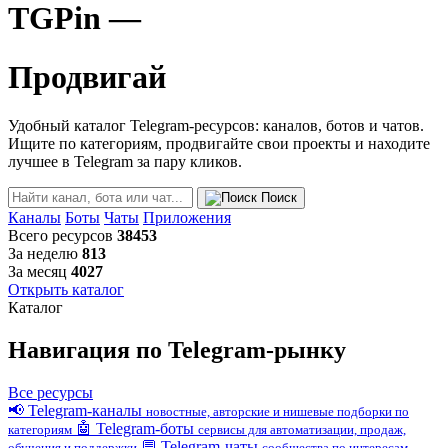
TGPin —
Продвигай
Удобный каталог Telegram-ресурсов: каналов, ботов и чатов.
Ищите по категориям, продвигайте свои проекты и находите
лучшее в Telegram за пару кликов.
Поиск
Каналы
Боты
Чаты
Приложения
Всего ресурсов
38453
За неделю
813
За месяц
4027
Открыть каталог
Каталог
Навигация по Telegram-рынку
Все ресурсы
📢
Telegram-каналы
новостные, авторские и нишевые подборки по
🤖
Telegram-боты
категориям
сервисы для автоматизации, продаж,
💬
Telegram-чаты
обучения и поддержки
сообщества по интересам,