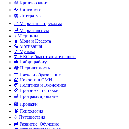
🪙 Криптовалюта
🔤 Лингвистика
📚 Литература
📈 Маркетинг и реклама
🛒 Маркетплейсы
⚕️ Медицина
💄 Мода и Красота
🚀 Мотивация
🎵 Музыка
🤝 НКО и благотворительность
💼 Найди работу
🏘️ Недвижимость
📖 Наука и образование
📰 Новости и СМИ
💬 Политика и Экономика
🎯 Прогнозы и Ставки
💻 Программирование
🛍️ Продажи
🧠 Психология
✈️ Путешествия
📘 Развитие, Обучение