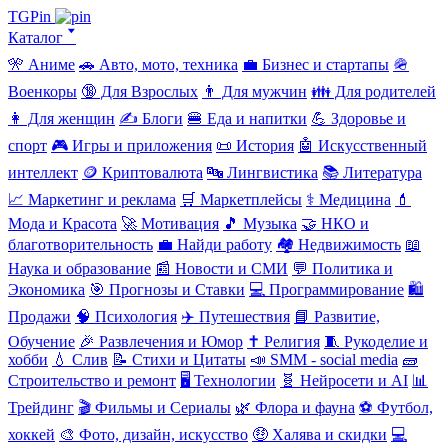
TGPin
Каталог 🢓
🎌 Аниме
🚗 Авто, мото, техника
💼 Бизнес и стартапы
🪖
Военкоры
🔞 Для Взрослых
👨 Для мужчин
👪 Для родителей
👩 Для женщин
✍️ Блоги
🍔 Еда и напитки
💪 Здоровье и
спорт
🎮 Игры и приложения
📜 История
🤖 Искусственный
интеллект
🪙 Криптовалюта
🔤 Лингвистика
📚 Литература
📈 Маркетинг и реклама
🛒 Маркетплейсы
⚕️ Медицина
💄
Мода и Красота
🚀 Мотивация
🎵 Музыка
🤝 НКО и
благотворительность
💼 Найди работу
🏘️ Недвижимость
📖
Наука и образование
📰 Новости и СМИ
💬 Политика и
Экономика
🎯 Прогнозы и Ставки
💻 Программирование
🛍️
Продажи
🧠 Психология
✈️ Путешествия
📘 Развитие,
Обучение
🎉 Развлечения и Юмор
✝️ Религия
🧵 Рукоделие и
хобби
💧 Слив
📝 Стихи и Цитаты
📣 SMM - social media
🧱
Строительство и ремонт
🖥️ Технологии
🧬 Нейросети и AI
📊
Трейдинг
🎬 Фильмы и Сериалы
🌿 Флора и фауна
⚽ Футбол,
хоккей
🎨 Фото, дизайн, искусство
🤑 Халява и скидки
💻