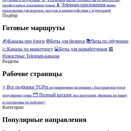
📱
Telegram-приложения
профессиям и локальным темам
мини-
приложения для воронок, продаж и взаимодействия с аудиторией
Подбор
Готовые маршруты
✍️
Каналы про блоги
⚙️
Боты для бизнеса
📚
Чаты по обучению
📈
Каналы по маркетингу
💻
Боты для разработчиков
📰
Новостные Telegram-каналы
Разделы
Рабочие страницы
⭐
Все подборки TGPin
редакционные коллекции с быстрым входом в
🗂️
Полный каталог
популярные темы
все категории, фильтры по языку
и сортировка по рейтингу
Категории
Популярные направления