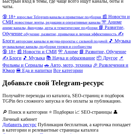
Быстрый вход в темы, где чаще всего ищут каналы, боты и
чаты.
🔞
18+
📰
Новости и
взрослые Telegram-каналы и приватные подборки
СМИ
🎌
Аниме
новостные ленты, редакции и оперативные каналы
📘
Развитие,
аниме-каналы, фандомы, арты и тематические подборки
Обучение
✍️
обучение, развитие, привычки и личная эффективность
Блоги
🎵
Музыка
авторские каналы и медиа-проекты с сильной подачей
музыкальные каналы, подборки треков и сообщества
🔞 18+
📰 Новости и СМИ
🎌 Аниме
📘 Развитие, Обучение
✍️ Блоги
🎵 Музыка
📚 Наука и образование
📦 Другое
📌
Фильмы и Сериалы
🚗 Авто, мото, техника
🎉 Развлечения и
Юмор
🍔 Еда и напитки
Все категории
Добавьте свой Telegram-ресурс
Получайте переходы из каталога, SEO-страниц и подборок
TGPin без сложного запуска и без оплаты за публикацию.
🔎 Поиск и категории
⭐ Подборки
📈 SEO-страницы
👤
Личный кабинет
Добавить ресурс
Публикация бесплатная, а карточка попадает
в категории и релевантные страницы каталога