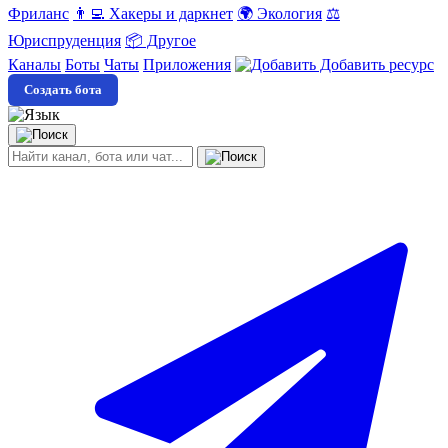
Фриланс
👨‍💻 Хакеры и даркнет
🌍 Экология
⚖️
Юриспруденция
📦 Другое
Каналы
Боты
Чаты
Приложения
Добавить ресурс
Создать бота