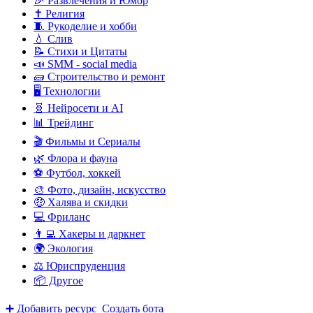
🎉 Развлечения и Юмор
✝️ Религия
🧵 Рукоделие и хобби
💧 Слив
📝 Стихи и Цитаты
📣 SMM - social media
🧱 Строительство и ремонт
🖥️ Технологии
🧬 Нейросети и AI
📊 Трейдинг
🎬 Фильмы и Сериалы
🌿 Флора и фауна
⚽ Футбол, хоккей
🎨 Фото, дизайн, искусство
🤑 Халява и скидки
💻 Фриланс
👨‍💻 Хакеры и даркнет
🌍 Экология
⚖️ Юриспруденция
📦 Другое
➕ Добавить ресурс
Создать бота