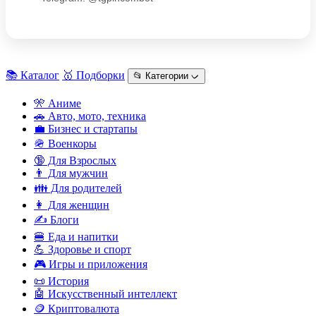
📚 Каталог
🥇 Подборки
📂 Категории ᨆ
🎌 Аниме
🚗 Авто, мото, техника
💼 Бизнес и стартапы
🪖 Военкоры
🔞 Для Взрослых
👨 Для мужчин
👪 Для родителей
👩 Для женщин
✍️ Блоги
🍔 Еда и напитки
💪 Здоровье и спорт
🎮 Игры и приложения
📜 История
🤖 Искусственный интеллект
🪙 Криптовалюта