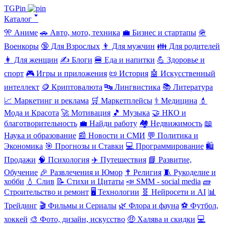
TGPin
Каталог 🢓
🎌 Аниме
🚗 Авто, мото, техника
💼 Бизнес и стартапы
🪖
Военкоры
🔞 Для Взрослых
👨 Для мужчин
👪 Для родителей
👩 Для женщин
✍️ Блоги
🍔 Еда и напитки
💪 Здоровье и
спорт
🎮 Игры и приложения
📜 История
🤖 Искусственный
интеллект
🪙 Криптовалюта
🔤 Лингвистика
📚 Литература
📈 Маркетинг и реклама
🛒 Маркетплейсы
⚕️ Медицина
💄
Мода и Красота
🚀 Мотивация
🎵 Музыка
🤝 НКО и
благотворительность
💼 Найди работу
🏘️ Недвижимость
📖
Наука и образование
📰 Новости и СМИ
💬 Политика и
Экономика
🎯 Прогнозы и Ставки
💻 Программирование
🛍️
Продажи
🧠 Психология
✈️ Путешествия
📘 Развитие,
Обучение
🎉 Развлечения и Юмор
✝️ Религия
🧵 Рукоделие и
хобби
💧 Слив
📝 Стихи и Цитаты
📣 SMM - social media
🧱
Строительство и ремонт
🖥️ Технологии
🧬 Нейросети и AI
📊
Трейдинг
🎬 Фильмы и Сериалы
🌿 Флора и фауна
⚽ Футбол,
хоккей
🎨 Фото, дизайн, искусство
🤑 Халява и скидки
💻