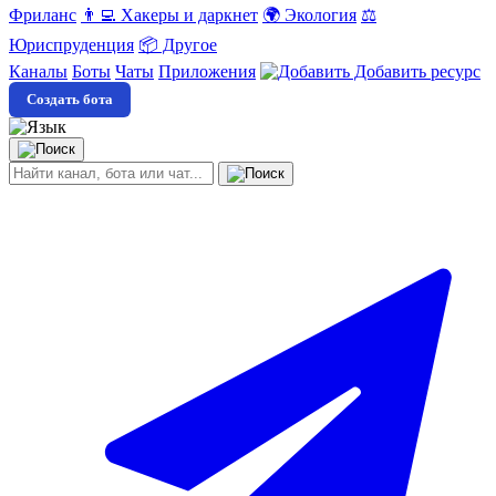
Фриланс
👨‍💻 Хакеры и даркнет
🌍 Экология
⚖️
Юриспруденция
📦 Другое
Каналы
Боты
Чаты
Приложения
Добавить ресурс
Создать бота