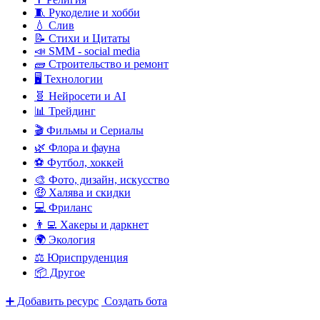
🧵 Рукоделие и хобби
💧 Слив
📝 Стихи и Цитаты
📣 SMM - social media
🧱 Строительство и ремонт
🖥️ Технологии
🧬 Нейросети и AI
📊 Трейдинг
🎬 Фильмы и Сериалы
🌿 Флора и фауна
⚽ Футбол, хоккей
🎨 Фото, дизайн, искусство
🤑 Халява и скидки
💻 Фриланс
👨‍💻 Хакеры и даркнет
🌍 Экология
⚖️ Юриспруденция
📦 Другое
➕ Добавить ресурс
Создать бота