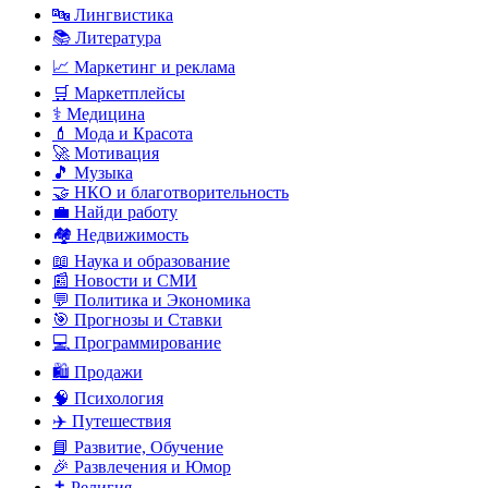
🔤 Лингвистика
📚 Литература
📈 Маркетинг и реклама
🛒 Маркетплейсы
⚕️ Медицина
💄 Мода и Красота
🚀 Мотивация
🎵 Музыка
🤝 НКО и благотворительность
💼 Найди работу
🏘️ Недвижимость
📖 Наука и образование
📰 Новости и СМИ
💬 Политика и Экономика
🎯 Прогнозы и Ставки
💻 Программирование
🛍️ Продажи
🧠 Психология
✈️ Путешествия
📘 Развитие, Обучение
🎉 Развлечения и Юмор
✝️ Религия