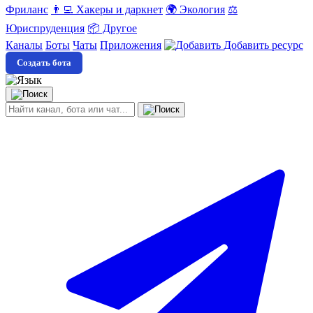
Фриланс
👨‍💻 Хакеры и даркнет
🌍 Экология
⚖️
Юриспруденция
📦 Другое
Каналы
Боты
Чаты
Приложения
Добавить ресурс
Создать бота