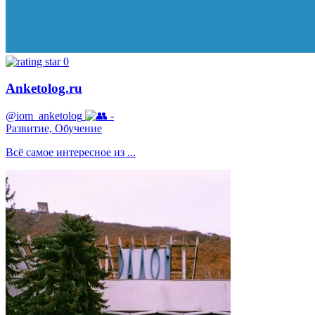
0
Anketolog.ru
@iom_anketolog
-
Развитие, Обучение
Всё самое интересное из ...