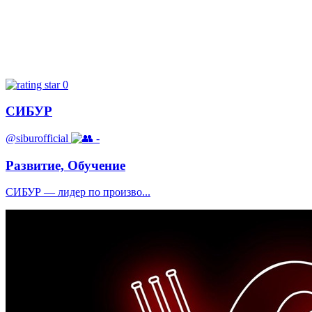
0
СИБУР
@siburofficial
-
Развитие, Обучение
СИБУР — лидер по произво...