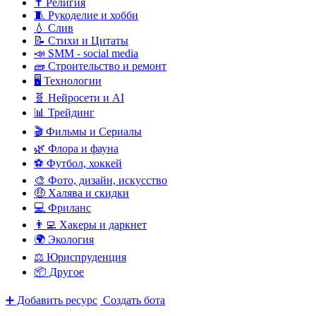
✝️ Религия
🧵 Рукоделие и хобби
💧 Слив
📝 Стихи и Цитаты
📣 SMM - social media
🧱 Строительство и ремонт
🖥️ Технологии
🧬 Нейросети и AI
📊 Трейдинг
🎬 Фильмы и Сериалы
🌿 Флора и фауна
⚽ Футбол, хоккей
🎨 Фото, дизайн, искусство
🤑 Халява и скидки
💻 Фриланс
👨‍💻 Хакеры и даркнет
🌍 Экология
⚖️ Юриспруденция
📦 Другое
➕ Добавить ресурс
Создать бота