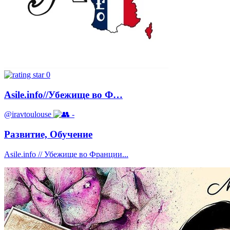
0
Asile.info//Убежище во Ф…
@iravtoulouse
-
Развитие, Обучение
Asile.info // Убежище во Франции...