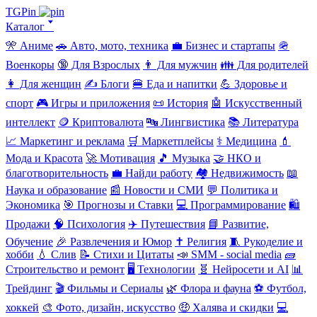
TGPin
Каталог 🢓
🎌 Аниме
🚗 Авто, мото, техника
💼 Бизнес и стартапы
🪖
Военкоры
🔞 Для Взрослых
👨 Для мужчин
👪 Для родителей
👩 Для женщин
✍️ Блоги
🍔 Еда и напитки
💪 Здоровье и
спорт
🎮 Игры и приложения
📜 История
🤖 Искусственный
интеллект
🪙 Криптовалюта
🔤 Лингвистика
📚 Литература
📈 Маркетинг и реклама
🛒 Маркетплейсы
⚕️ Медицина
💄
Мода и Красота
🚀 Мотивация
🎵 Музыка
🤝 НКО и
благотворительность
💼 Найди работу
🏘️ Недвижимость
📖
Наука и образование
📰 Новости и СМИ
💬 Политика и
Экономика
🎯 Прогнозы и Ставки
💻 Программирование
🛍️
Продажи
🧠 Психология
✈️ Путешествия
📘 Развитие,
Обучение
🎉 Развлечения и Юмор
✝️ Религия
🧵 Рукоделие и
хобби
💧 Слив
📝 Стихи и Цитаты
📣 SMM - social media
🧱
Строительство и ремонт
🖥️ Технологии
🧬 Нейросети и AI
📊
Трейдинг
🎬 Фильмы и Сериалы
🌿 Флора и фауна
⚽ Футбол,
хоккей
🎨 Фото, дизайн, искусство
🤑 Халява и скидки
💻