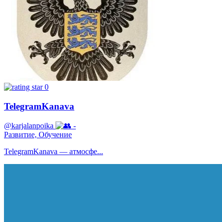
0
TelegramKanava
@karjalanpoika
-
Развитие, Обучение
TelegramKanava — атмосфе...