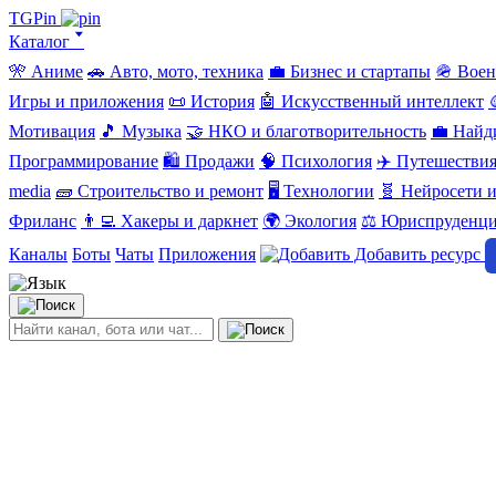
TGPin
Каталог 🢓
🎌 Аниме
🚗 Авто, мото, техника
💼 Бизнес и стартапы
🪖 Вое
Игры и приложения
📜 История
🤖 Искусственный интеллект
Мотивация
🎵 Музыка
🤝 НКО и благотворительность
💼 Найд
Программирование
🛍️ Продажи
🧠 Психология
✈️ Путешестви
media
🧱 Строительство и ремонт
🖥️ Технологии
🧬 Нейросети и
Фриланс
👨‍💻 Хакеры и даркнет
🌍 Экология
⚖️ Юриспруденц
Каналы
Боты
Чаты
Приложения
Добавить ресурс