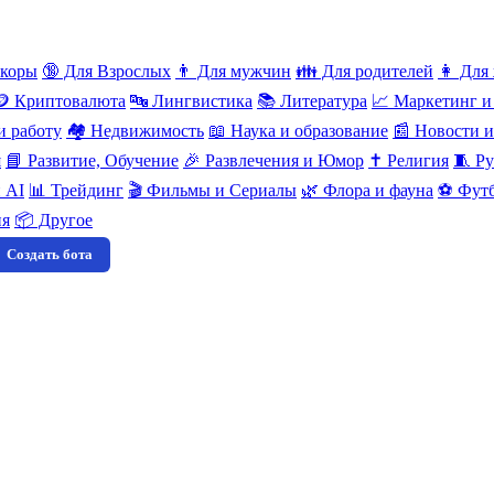
нкоры
🔞 Для Взрослых
👨 Для мужчин
👪 Для родителей
👩 Для
🪙 Криптовалюта
🔤 Лингвистика
📚 Литература
📈 Маркетинг и
и работу
🏘️ Недвижимость
📖 Наука и образование
📰 Новости 
я
📘 Развитие, Обучение
🎉 Развлечения и Юмор
✝️ Религия
🧵 Ру
 AI
📊 Трейдинг
🎬 Фильмы и Сериалы
🌿 Флора и фауна
⚽ Футб
ия
📦 Другое
Создать бота