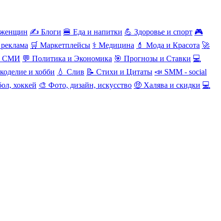
 женщин
✍️ Блоги
🍔 Еда и напитки
💪 Здоровье и спорт
🎮
 реклама
🛒 Маркетплейсы
⚕️ Медицина
💄 Мода и Красота
🚀
и СМИ
💬 Политика и Экономика
🎯 Прогнозы и Ставки
💻
коделие и хобби
💧 Слив
📝 Стихи и Цитаты
📣 SMM - social
ол, хоккей
🎨 Фото, дизайн, искусство
🤑 Халява и скидки
💻