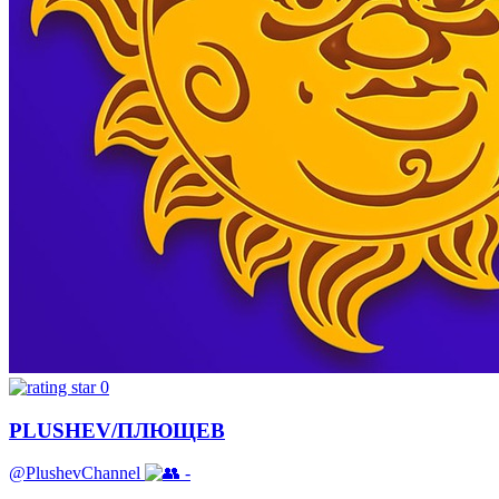
0
PLUSHEV/ПЛЮЩЕВ
@PlushevChannel
-