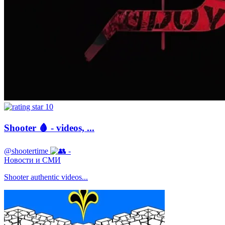
10
Shooter 🩸 - videos, ...
@shootertime
-
Новости и СМИ
Shooter authentic videos...