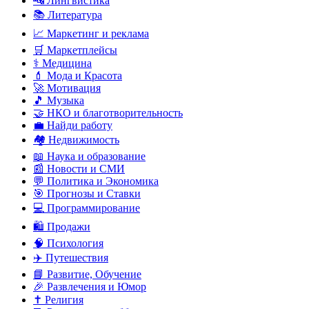
🔤 Лингвистика
📚 Литература
📈 Маркетинг и реклама
🛒 Маркетплейсы
⚕️ Медицина
💄 Мода и Красота
🚀 Мотивация
🎵 Музыка
🤝 НКО и благотворительность
💼 Найди работу
🏘️ Недвижимость
📖 Наука и образование
📰 Новости и СМИ
💬 Политика и Экономика
🎯 Прогнозы и Ставки
💻 Программирование
🛍️ Продажи
🧠 Психология
✈️ Путешествия
📘 Развитие, Обучение
🎉 Развлечения и Юмор
✝️ Религия