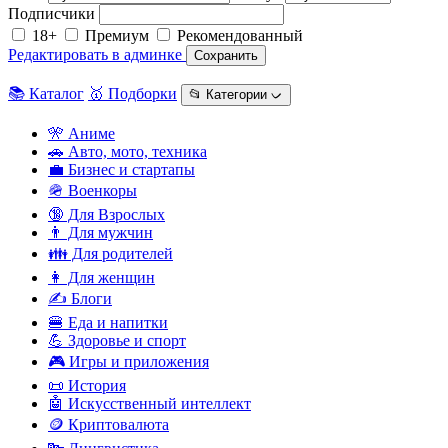
Подписчики
18+
Премиум
Рекомендованный
Редактировать в админке
Сохранить
📚 Каталог
🥇 Подборки
📂 Категории ᨆ
🎌 Аниме
🚗 Авто, мото, техника
💼 Бизнес и стартапы
🪖 Военкоры
🔞 Для Взрослых
👨 Для мужчин
👪 Для родителей
👩 Для женщин
✍️ Блоги
🍔 Еда и напитки
💪 Здоровье и спорт
🎮 Игры и приложения
📜 История
🤖 Искусственный интеллект
🪙 Криптовалюта