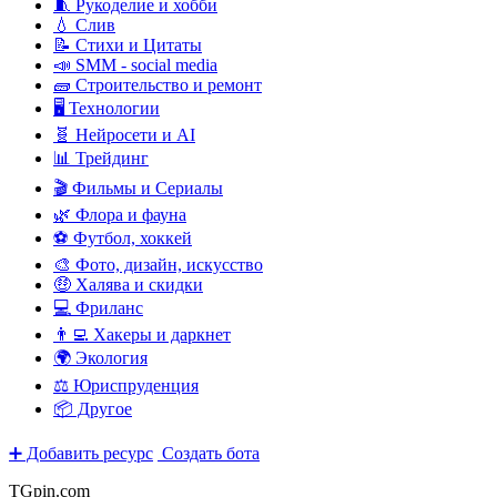
🧵 Рукоделие и хобби
💧 Слив
📝 Стихи и Цитаты
📣 SMM - social media
🧱 Строительство и ремонт
🖥️ Технологии
🧬 Нейросети и AI
📊 Трейдинг
🎬 Фильмы и Сериалы
🌿 Флора и фауна
⚽ Футбол, хоккей
🎨 Фото, дизайн, искусство
🤑 Халява и скидки
💻 Фриланс
👨‍💻 Хакеры и даркнет
🌍 Экология
⚖️ Юриспруденция
📦 Другое
➕ Добавить ресурс
Создать бота
TGpin.com