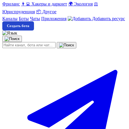
Фриланс
👨‍💻 Хакеры и даркнет
🌍 Экология
⚖️
Юриспруденция
📦 Другое
Каналы
Боты
Чаты
Приложения
Добавить ресурс
Создать бота