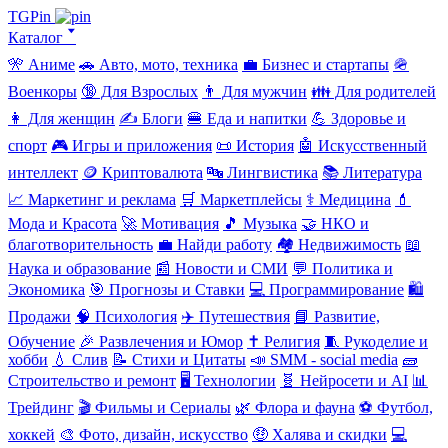
TGPin
Каталог 🢓
🎌 Аниме
🚗 Авто, мото, техника
💼 Бизнес и стартапы
🪖
Военкоры
🔞 Для Взрослых
👨 Для мужчин
👪 Для родителей
👩 Для женщин
✍️ Блоги
🍔 Еда и напитки
💪 Здоровье и
спорт
🎮 Игры и приложения
📜 История
🤖 Искусственный
интеллект
🪙 Криптовалюта
🔤 Лингвистика
📚 Литература
📈 Маркетинг и реклама
🛒 Маркетплейсы
⚕️ Медицина
💄
Мода и Красота
🚀 Мотивация
🎵 Музыка
🤝 НКО и
благотворительность
💼 Найди работу
🏘️ Недвижимость
📖
Наука и образование
📰 Новости и СМИ
💬 Политика и
Экономика
🎯 Прогнозы и Ставки
💻 Программирование
🛍️
Продажи
🧠 Психология
✈️ Путешествия
📘 Развитие,
Обучение
🎉 Развлечения и Юмор
✝️ Религия
🧵 Рукоделие и
хобби
💧 Слив
📝 Стихи и Цитаты
📣 SMM - social media
🧱
Строительство и ремонт
🖥️ Технологии
🧬 Нейросети и AI
📊
Трейдинг
🎬 Фильмы и Сериалы
🌿 Флора и фауна
⚽ Футбол,
хоккей
🎨 Фото, дизайн, искусство
🤑 Халява и скидки
💻