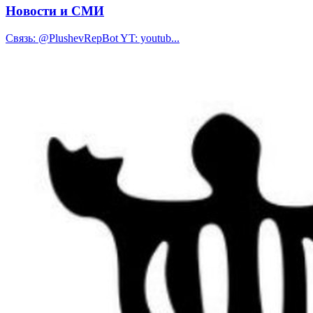
Новости и СМИ
Связь: @PlushevRepBot YT: youtub...