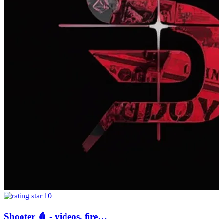
10
Shooter 🩸 - videos, fire…