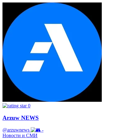
0
Arzuw NEWS
@arzuwnews
-
Новости и СМИ