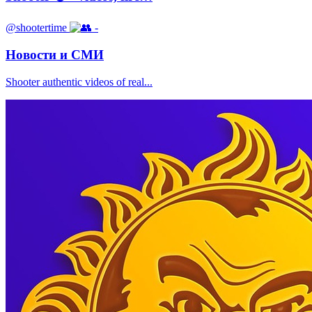
@shootertime
-
Новости и СМИ
Shooter authentic videos of real...