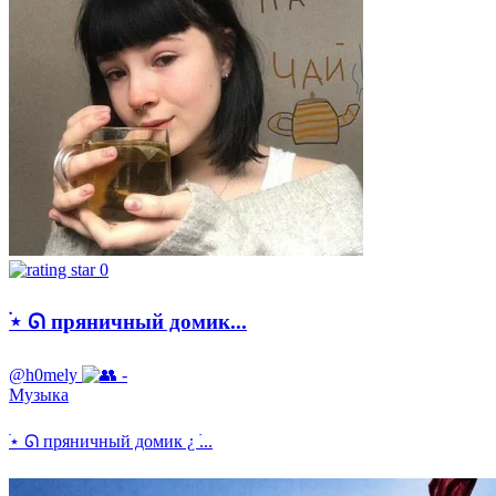
0
࣪⋆ ᘏ пряничный домик...
@h0mely
-
Музыка
࣪⋆ ᘏ пряничный домик ¿ ࣪...