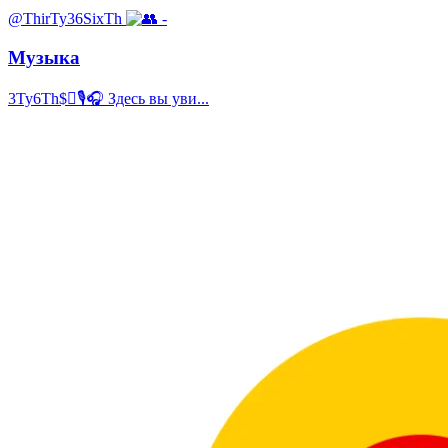
@ThirTy36SixTh
-
Музыка
3Ty6Th$🎙️🎧 Здесь вы уви...