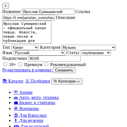
×
Название
Ссылка
Описание
Тип
Категория
Язык
Статус
Подписчики
18+
Премиум
Рекомендованный
Редактировать в админке
Сохранить
📚 Каталог
🥇 Подборки
📂 Категории ᨆ
🎌 Аниме
🚗 Авто, мото, техника
💼 Бизнес и стартапы
🪖 Военкоры
🔞 Для Взрослых
👨 Для мужчин
👪 Для родителей