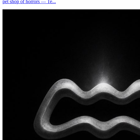
pet shop of horrors — Te...