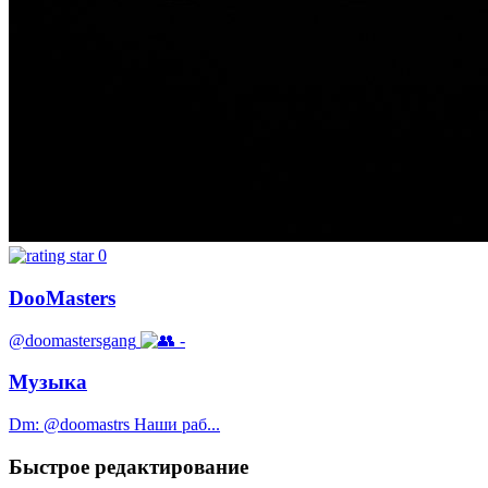
0
DooMasters
@doomastersgang
-
Музыка
Dm: @doomastrs Наши раб...
Быстрое редактирование