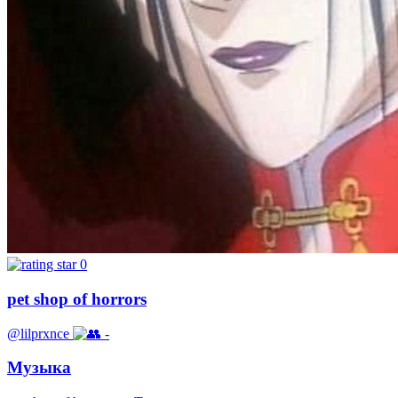
0
pet shop of horrors
@lilprxnce
-
Музыка