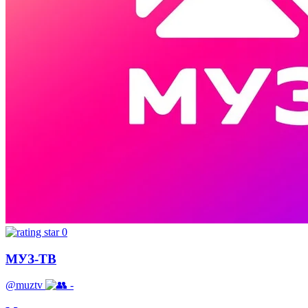
0
МУЗ-ТВ
@muztv
-