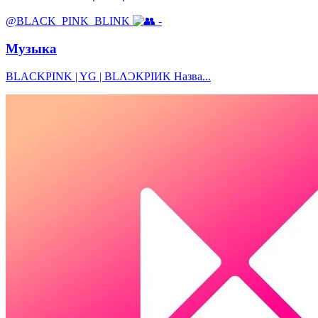
@BLACK_PINK_BLINK
-
Музыка
BLACKPINK | YG | BLΛƆKPIИK Назва...