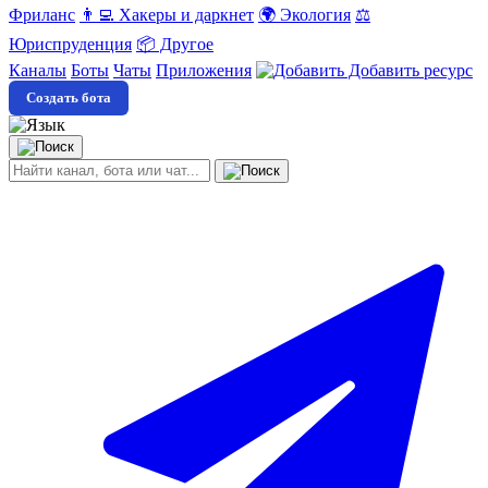
Фриланс
👨‍💻 Хакеры и даркнет
🌍 Экология
⚖️
Юриспруденция
📦 Другое
Каналы
Боты
Чаты
Приложения
Добавить ресурс
Создать бота