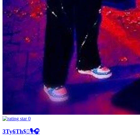
0
3Ty6Th$🎙️🎧