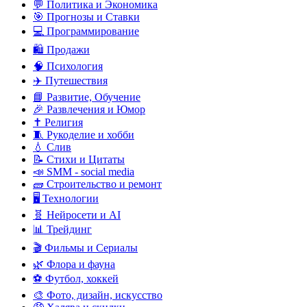
💬 Политика и Экономика
🎯 Прогнозы и Ставки
💻 Программирование
🛍️ Продажи
🧠 Психология
✈️ Путешествия
📘 Развитие, Обучение
🎉 Развлечения и Юмор
✝️ Религия
🧵 Рукоделие и хобби
💧 Слив
📝 Стихи и Цитаты
📣 SMM - social media
🧱 Строительство и ремонт
🖥️ Технологии
🧬 Нейросети и AI
📊 Трейдинг
🎬 Фильмы и Сериалы
🌿 Флора и фауна
⚽ Футбол, хоккей
🎨 Фото, дизайн, искусство