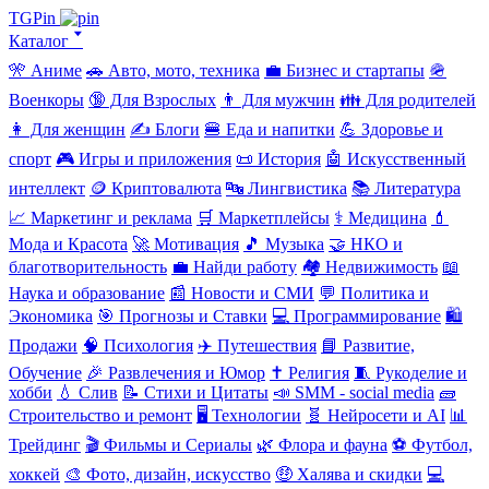
TGPin
Каталог 🢓
🎌 Аниме
🚗 Авто, мото, техника
💼 Бизнес и стартапы
🪖
Военкоры
🔞 Для Взрослых
👨 Для мужчин
👪 Для родителей
👩 Для женщин
✍️ Блоги
🍔 Еда и напитки
💪 Здоровье и
спорт
🎮 Игры и приложения
📜 История
🤖 Искусственный
интеллект
🪙 Криптовалюта
🔤 Лингвистика
📚 Литература
📈 Маркетинг и реклама
🛒 Маркетплейсы
⚕️ Медицина
💄
Мода и Красота
🚀 Мотивация
🎵 Музыка
🤝 НКО и
благотворительность
💼 Найди работу
🏘️ Недвижимость
📖
Наука и образование
📰 Новости и СМИ
💬 Политика и
Экономика
🎯 Прогнозы и Ставки
💻 Программирование
🛍️
Продажи
🧠 Психология
✈️ Путешествия
📘 Развитие,
Обучение
🎉 Развлечения и Юмор
✝️ Религия
🧵 Рукоделие и
хобби
💧 Слив
📝 Стихи и Цитаты
📣 SMM - social media
🧱
Строительство и ремонт
🖥️ Технологии
🧬 Нейросети и AI
📊
Трейдинг
🎬 Фильмы и Сериалы
🌿 Флора и фауна
⚽ Футбол,
хоккей
🎨 Фото, дизайн, искусство
🤑 Халява и скидки
💻