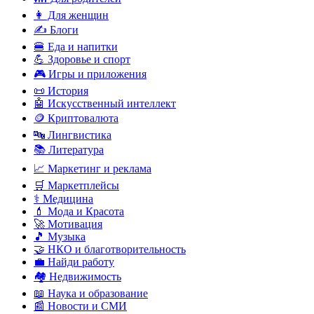
👩 Для женщин
✍️ Блоги
🍔 Еда и напитки
💪 Здоровье и спорт
🎮 Игры и приложения
📜 История
🤖 Искусственный интеллект
🪙 Криптовалюта
🔤 Лингвистика
📚 Литература
📈 Маркетинг и реклама
🛒 Маркетплейсы
⚕️ Медицина
💄 Мода и Красота
🚀 Мотивация
🎵 Музыка
🤝 НКО и благотворительность
💼 Найди работу
🏘️ Недвижимость
📖 Наука и образование
📰 Новости и СМИ