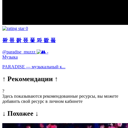
0
퐏 퐀 퐑 퐀 퐃 퐈 퐒 퐄
@paradise_muzzz
-
Музыка
PARADISE — музыкальный к...
↑ Рекомендации ↑
?
Здесь показываются рекомендованные ресурсы, вы можете
добавить свой ресурс в личном кабинете
↓ Похожее ↓