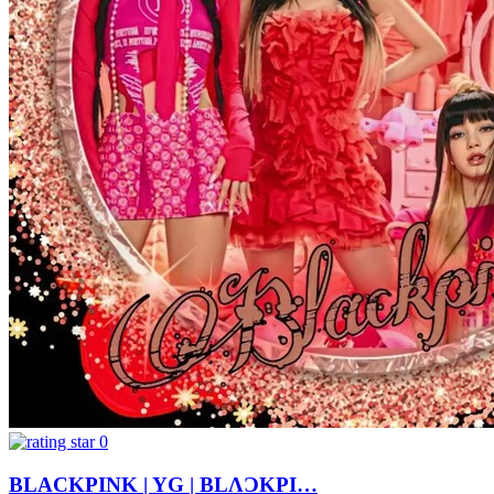
0
BLACKPINK | YG | BLΛƆKPI…