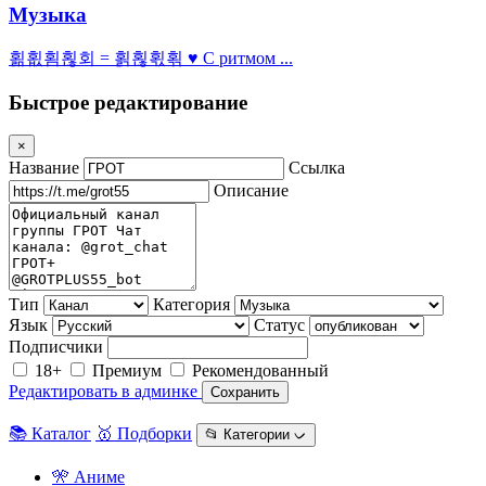
Музыка
횖횞횜횒회 = 횕횒횏횎 ♥ С ритмом ...
Быстрое редактирование
×
Название
Ссылка
Описание
Тип
Категория
Язык
Статус
Подписчики
18+
Премиум
Рекомендованный
Редактировать в админке
Сохранить
📚 Каталог
🥇 Подборки
📂 Категории ᨆ
🎌 Аниме