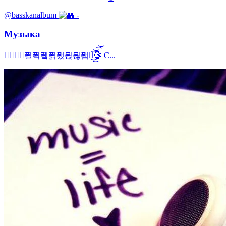
@basskanalbum
-
Музыка
⚞꯭✆꯭푈푁퐼푉퐸푅푆퐴퐿͜᷼͜᷼͡͝͡͝🔞 С...