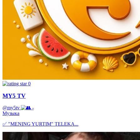
0
MY5 TV
@my5tv
-
Музыка
✅ "MENING YURTIM" TELEKA...