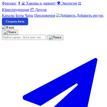
Фриланс
👨‍💻 Хакеры и даркнет
🌍 Экология
⚖️
Юриспруденция
📦 Другое
Каналы
Боты
Чаты
Приложения
Добавить ресурс
Создать бота