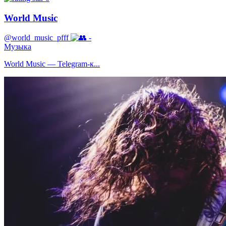
World Music
@world_music_pfff
-
Музыка
World Music — Telegram-к...