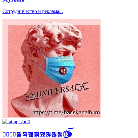
Сотрудничество и реклама...
0
⚞꯭✆꯭푈푁퐼푉퐸푅푆퐴퐿͜᷼͜᷼͡͝͡͝🔞