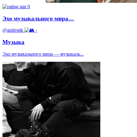
0
Эхо музыкального мира…
@anifestik
-
Музыка
Эхо музыкального мира — музыкаль...