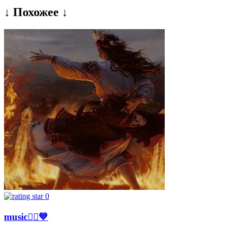
↓ Похожее ↓
0
music💙