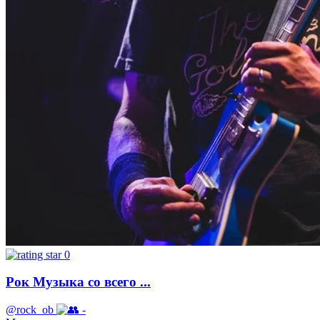
0
Рок Музыка со всего ...
@rock_ob
-