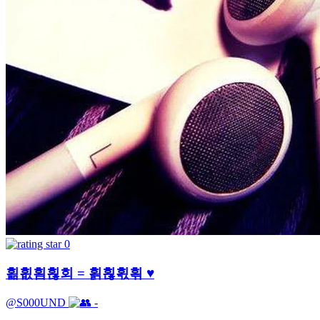
0
횖횞횜횒회 = 횕횒횏횎 ♥
@S000UND
-