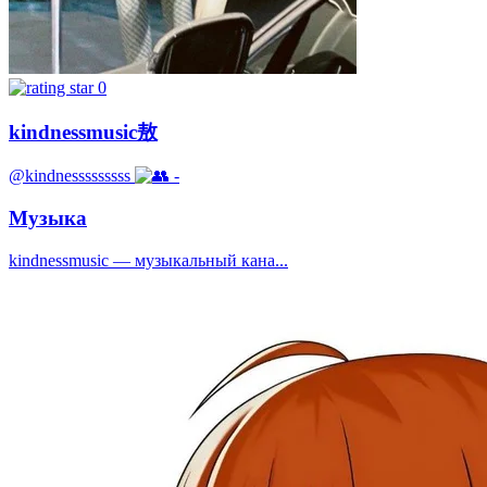
0
kindnessmusic敖
@kindnesssssssss
-
Музыка
kindnessmusic — музыкальный кана...