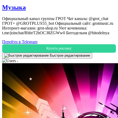
Музыка
Официальный канал группы ГРОТ Чат канала: @grot_chat
ГРОТ+ @GROTPLUS55_bot Официальный сайт: grotmusic.ru
Интернет-магазин: grot-shop.ru Уют кочевника:
t.me/joinchat/RhbrT2hOC38ZGWw0 Битодельня @bitodelnya
Перейти в Telegram
Купить рекламу
Быстрое редактирование
-