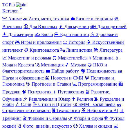
TGPin
Каталог 🢓
🎌 Аниме
🚗 Авто, мото, техника
💼 Бизнес и стартапы
🪖
Военкоры
🔞 Для Взрослых
👨 Для мужчин
👪 Для родителей
👩 Для женщин
✍️ Блоги
🍔 Еда и напитки
💪 Здоровье и
спорт
🎮 Игры и приложения
📜 История
🤖 Искусственный
интеллект
🪙 Криптовалюта
🔤 Лингвистика
📚 Литература
📈 Маркетинг и реклама
🛒 Маркетплейсы
⚕️ Медицина
💄
Мода и Красота
🚀 Мотивация
🎵 Музыка
🤝 НКО и
благотворительность
💼 Найди работу
🏘️ Недвижимость
📖
Наука и образование
📰 Новости и СМИ
💬 Политика и
Экономика
🎯 Прогнозы и Ставки
💻 Программирование
🛍️
Продажи
🧠 Психология
✈️ Путешествия
📘 Развитие,
Обучение
🎉 Развлечения и Юмор
✝️ Религия
🧵 Рукоделие и
хобби
💧 Слив
📝 Стихи и Цитаты
📣 SMM - social media
🧱
Строительство и ремонт
🖥️ Технологии
🧬 Нейросети и AI
📊
Трейдинг
🎬 Фильмы и Сериалы
🌿 Флора и фауна
⚽ Футбол,
хоккей
🎨 Фото, дизайн, искусство
🤑 Халява и скидки
💻