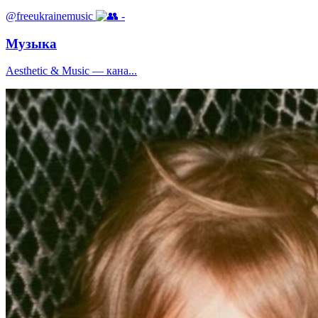
@freeukrainemusic
-
Музыка
Aesthetic & Music — кана...