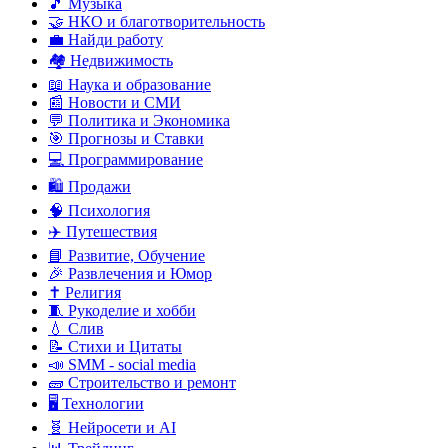
🎵 Музыка
🤝 НКО и благотворительность
💼 Найди работу
🏘️ Недвижимость
📖 Наука и образование
📰 Новости и СМИ
💬 Политика и Экономика
🎯 Прогнозы и Ставки
💻 Программирование
🛍️ Продажи
🧠 Психология
✈️ Путешествия
📘 Развитие, Обучение
🎉 Развлечения и Юмор
✝️ Религия
🧵 Рукоделие и хобби
💧 Слив
📝 Стихи и Цитаты
📣 SMM - social media
🧱 Строительство и ремонт
🖥️ Технологии
🧬 Нейросети и AI