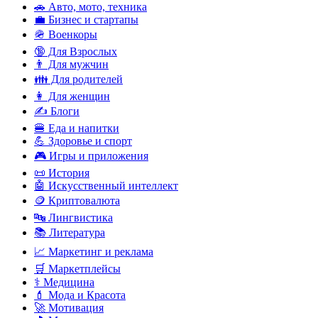
🚗 Авто, мото, техника
💼 Бизнес и стартапы
🪖 Военкоры
🔞 Для Взрослых
👨 Для мужчин
👪 Для родителей
👩 Для женщин
✍️ Блоги
🍔 Еда и напитки
💪 Здоровье и спорт
🎮 Игры и приложения
📜 История
🤖 Искусственный интеллект
🪙 Криптовалюта
🔤 Лингвистика
📚 Литература
📈 Маркетинг и реклама
🛒 Маркетплейсы
⚕️ Медицина
💄 Мода и Красота
🚀 Мотивация