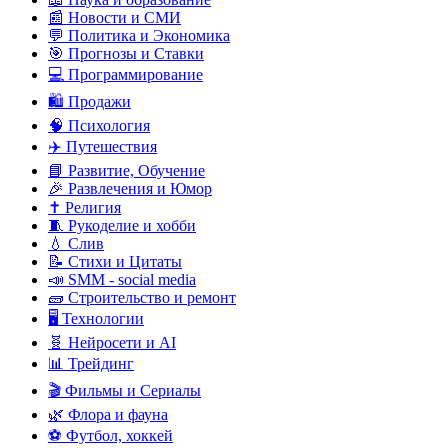
📰 Новости и СМИ
💬 Политика и Экономика
🎯 Прогнозы и Ставки
💻 Программирование
🛍️ Продажи
🧠 Психология
✈️ Путешествия
📘 Развитие, Обучение
🎉 Развлечения и Юмор
✝️ Религия
🧵 Рукоделие и хобби
💧 Слив
📝 Стихи и Цитаты
📣 SMM - social media
🧱 Строительство и ремонт
🖥️ Технологии
🧬 Нейросети и AI
📊 Трейдинг
🎬 Фильмы и Сериалы
🌿 Флора и фауна
⚽ Футбол, хоккей