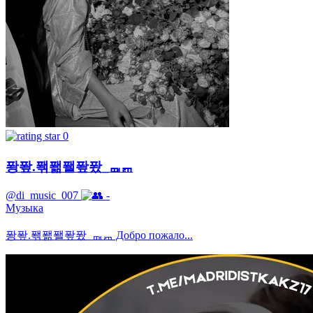
0
퐝퐢.퐦퐮퐬퐢퐜_ퟎퟕ
@di_music_007
-
Музыка
퐝퐢.퐦퐮퐬퐢퐜_ퟎퟕ Добро пожало...