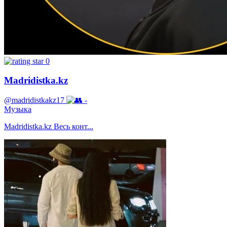
0
Madridistka.kz
@madridistkakz17
-
Музыка
Madridistka.kz Весь конт...