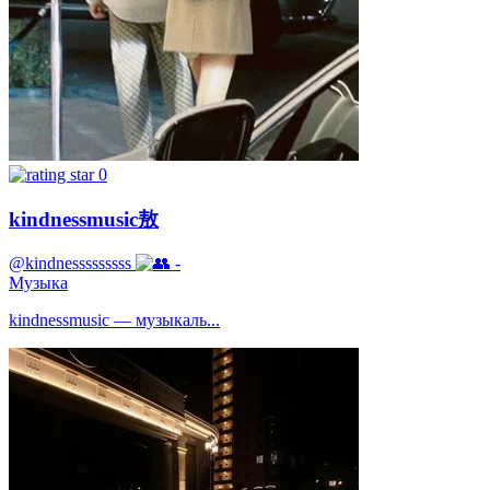
0
kindnessmusic敖
@kindnesssssssss
-
Музыка
kindnessmusic — музыкаль...