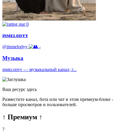
0
ɪɴᴍᴇʟᴏᴅʏʏ
@iinmelodyy
-
Музыка
ɪɴᴍᴇʟᴏᴅʏʏ — музыкальный канал, г...
Ваш ресурс здесь
Разместите канал, бота или чат в этом премиум-блоке -
больше просмотров и пользователей.
↑ Премиум ↑
?