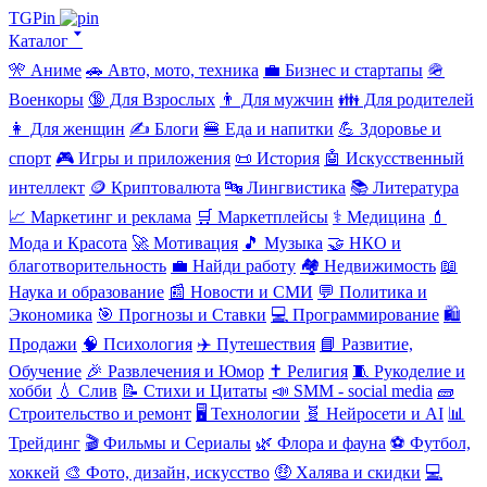
TGPin
Каталог 🢓
🎌 Аниме
🚗 Авто, мото, техника
💼 Бизнес и стартапы
🪖
Военкоры
🔞 Для Взрослых
👨 Для мужчин
👪 Для родителей
👩 Для женщин
✍️ Блоги
🍔 Еда и напитки
💪 Здоровье и
спорт
🎮 Игры и приложения
📜 История
🤖 Искусственный
интеллект
🪙 Криптовалюта
🔤 Лингвистика
📚 Литература
📈 Маркетинг и реклама
🛒 Маркетплейсы
⚕️ Медицина
💄
Мода и Красота
🚀 Мотивация
🎵 Музыка
🤝 НКО и
благотворительность
💼 Найди работу
🏘️ Недвижимость
📖
Наука и образование
📰 Новости и СМИ
💬 Политика и
Экономика
🎯 Прогнозы и Ставки
💻 Программирование
🛍️
Продажи
🧠 Психология
✈️ Путешествия
📘 Развитие,
Обучение
🎉 Развлечения и Юмор
✝️ Религия
🧵 Рукоделие и
хобби
💧 Слив
📝 Стихи и Цитаты
📣 SMM - social media
🧱
Строительство и ремонт
🖥️ Технологии
🧬 Нейросети и AI
📊
Трейдинг
🎬 Фильмы и Сериалы
🌿 Флора и фауна
⚽ Футбол,
хоккей
🎨 Фото, дизайн, искусство
🤑 Халява и скидки
💻