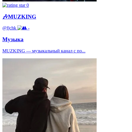
0
🎶MUZKING
@fjchk
-
Музыка
MUZKING — музыкальный канал с по...