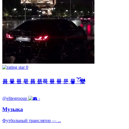
0
푬 푳 푰 푻 푬 푮푹 푶 푶 푼 푷 ོ變
@elitegrooup
-
Музыка
Футбольный транслятор — ...