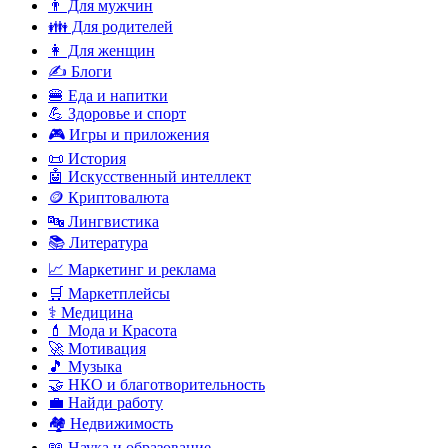
👨 Для мужчин
👪 Для родителей
👩 Для женщин
✍️ Блоги
🍔 Еда и напитки
💪 Здоровье и спорт
🎮 Игры и приложения
📜 История
🤖 Искусственный интеллект
🪙 Криптовалюта
🔤 Лингвистика
📚 Литература
📈 Маркетинг и реклама
🛒 Маркетплейсы
⚕️ Медицина
💄 Мода и Красота
🚀 Мотивация
🎵 Музыка
🤝 НКО и благотворительность
💼 Найди работу
🏘️ Недвижимость
📖 Наука и образование