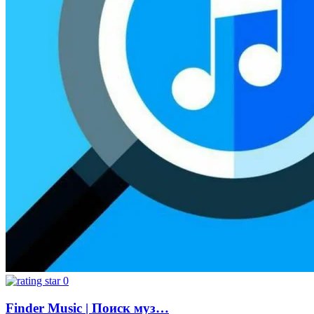
0
Finder Music | Поиск муз…