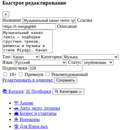
Быстрое редактирование
×
Название
Ссылка
Описание
Тип
Категория
Язык
Статус
Подписчики
18+
Премиум
Рекомендованный
Редактировать в админке
Сохранить
📚 Каталог
🥇 Подборки
📂 Категории ᨆ
🎌 Аниме
🚗 Авто, мото, техника
💼 Бизнес и стартапы
🪖 Военкоры
🔞 Для Взрослых