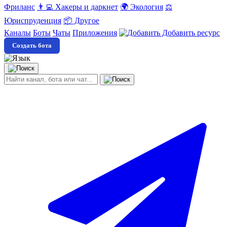
Фриланс
👨‍💻 Хакеры и даркнет
🌍 Экология
⚖️
Юриспруденция
📦 Другое
Каналы
Боты
Чаты
Приложения
Добавить ресурс
Создать бота