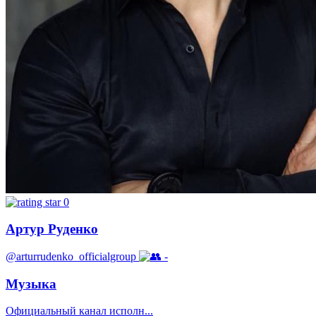
0
Артур Руденко
@arturrudenko_officialgroup
-
Музыка
Официальный канал исполн...