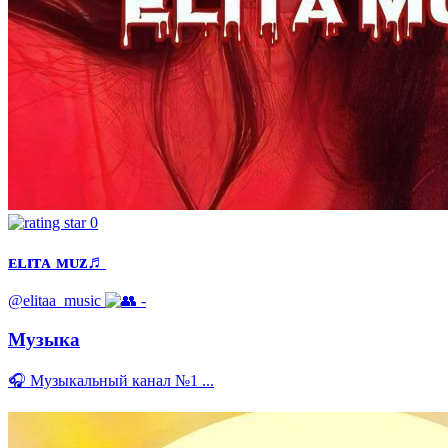
0
ᴇʟɪᴛᴀ ᴍᴜᴢ♬
@elitaa_music
-
Музыка
🎧 Музыкальный канал №1 ...