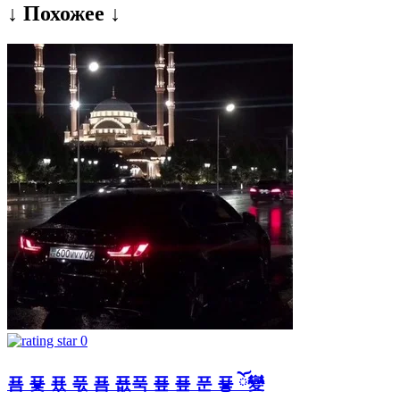
↓ Похожее ↓
0
푬 푳 푰 푻 푬 푮푹 푶 푶 푼 푷 ོ變