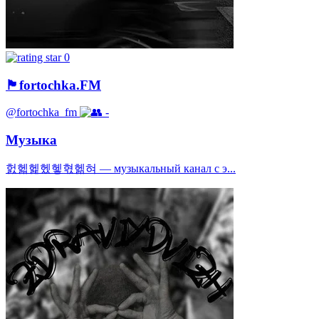
0
🏴fortochka.FM
@fortochka_fm
-
Музыка
헔헯헱헸헿혃헮혀 — музыкальный канал с э...