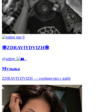
0
🕸ZDRAVIYDVIZH🕸
@gdbijc
-
Музыка
ZDRAVIYDVIZH — сообщество с вайб