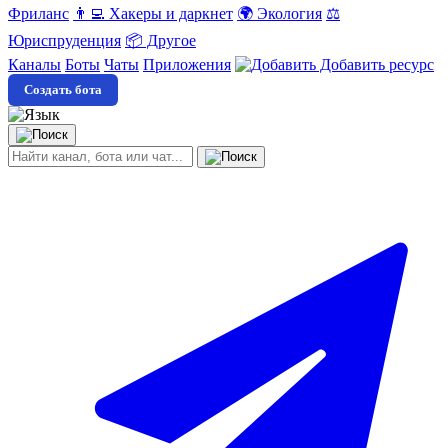
Фриланс
👨‍💻 Хакеры и даркнет
🌍 Экология
⚖️
Юриспруденция
📦 Другое
Каналы
Боты
Чаты
Приложения
Добавить ресурс
Создать бота