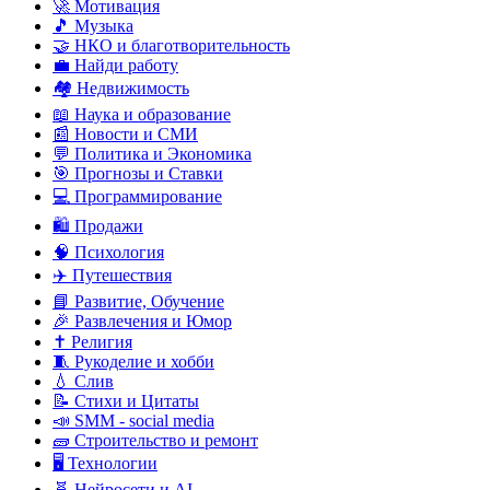
🚀 Мотивация
🎵 Музыка
🤝 НКО и благотворительность
💼 Найди работу
🏘️ Недвижимость
📖 Наука и образование
📰 Новости и СМИ
💬 Политика и Экономика
🎯 Прогнозы и Ставки
💻 Программирование
🛍️ Продажи
🧠 Психология
✈️ Путешествия
📘 Развитие, Обучение
🎉 Развлечения и Юмор
✝️ Религия
🧵 Рукоделие и хобби
💧 Слив
📝 Стихи и Цитаты
📣 SMM - social media
🧱 Строительство и ремонт
🖥️ Технологии
🧬 Нейросети и AI