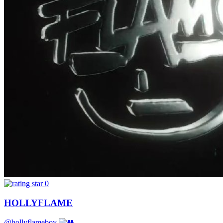
0
HOLLYFLAME
@hollyflameboy
-