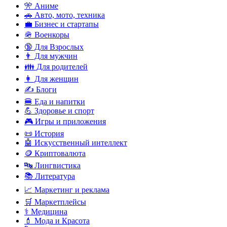
🎌 Аниме
🚗 Авто, мото, техника
💼 Бизнес и стартапы
🪖 Военкоры
🔞 Для Взрослых
👨 Для мужчин
👪 Для родителей
👩 Для женщин
✍️ Блоги
🍔 Еда и напитки
💪 Здоровье и спорт
🎮 Игры и приложения
📜 История
🤖 Искусственный интеллект
🪙 Криптовалюта
🔤 Лингвистика
📚 Литература
📈 Маркетинг и реклама
🛒 Маркетплейсы
⚕️ Медицина
💄 Мода и Красота