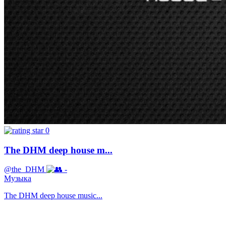
0
The DHM deep house m...
@the_DHM
-
Музыка
The DHM deep house music...