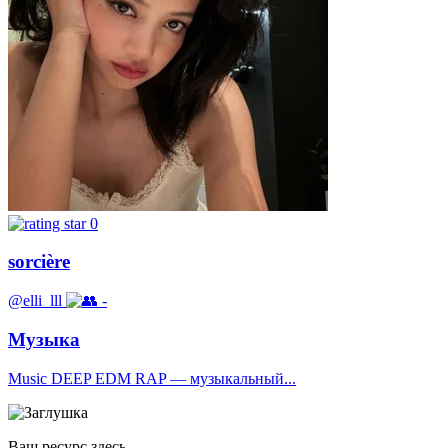
0
sorcière
@elli_lll
-
Музыка
Music DEEP EDM RAP — музыкальный...
Ваш ресурс здесь