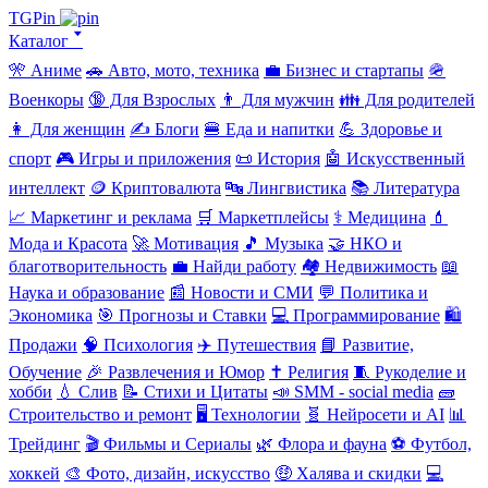
TGPin
Каталог 🢓
🎌 Аниме
🚗 Авто, мото, техника
💼 Бизнес и стартапы
🪖
Военкоры
🔞 Для Взрослых
👨 Для мужчин
👪 Для родителей
👩 Для женщин
✍️ Блоги
🍔 Еда и напитки
💪 Здоровье и
спорт
🎮 Игры и приложения
📜 История
🤖 Искусственный
интеллект
🪙 Криптовалюта
🔤 Лингвистика
📚 Литература
📈 Маркетинг и реклама
🛒 Маркетплейсы
⚕️ Медицина
💄
Мода и Красота
🚀 Мотивация
🎵 Музыка
🤝 НКО и
благотворительность
💼 Найди работу
🏘️ Недвижимость
📖
Наука и образование
📰 Новости и СМИ
💬 Политика и
Экономика
🎯 Прогнозы и Ставки
💻 Программирование
🛍️
Продажи
🧠 Психология
✈️ Путешествия
📘 Развитие,
Обучение
🎉 Развлечения и Юмор
✝️ Религия
🧵 Рукоделие и
хобби
💧 Слив
📝 Стихи и Цитаты
📣 SMM - social media
🧱
Строительство и ремонт
🖥️ Технологии
🧬 Нейросети и AI
📊
Трейдинг
🎬 Фильмы и Сериалы
🌿 Флора и фауна
⚽ Футбол,
хоккей
🎨 Фото, дизайн, искусство
🤑 Халява и скидки
💻