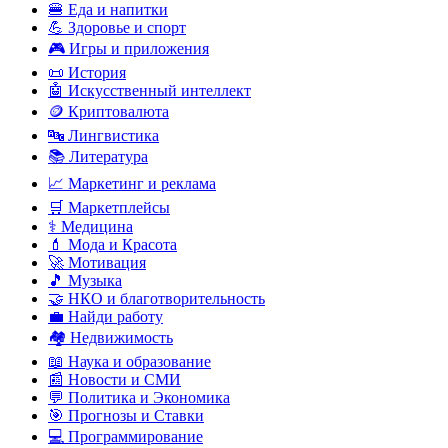
🍔 Еда и напитки
💪 Здоровье и спорт
🎮 Игры и приложения
📜 История
🤖 Искусственный интеллект
🪙 Криптовалюта
🔤 Лингвистика
📚 Литература
📈 Маркетинг и реклама
🛒 Маркетплейсы
⚕️ Медицина
💄 Мода и Красота
🚀 Мотивация
🎵 Музыка
🤝 НКО и благотворительность
💼 Найди работу
🏘️ Недвижимость
📖 Наука и образование
📰 Новости и СМИ
💬 Политика и Экономика
🎯 Прогнозы и Ставки
💻 Программирование