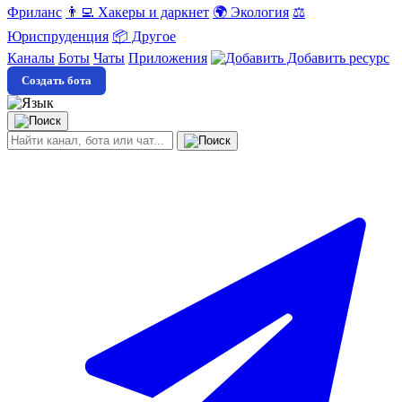
Фриланс
👨‍💻 Хакеры и даркнет
🌍 Экология
⚖️
Юриспруденция
📦 Другое
Каналы
Боты
Чаты
Приложения
Добавить ресурс
Создать бота