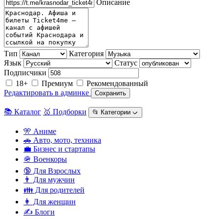
Описание
Тип
Категория
Язык
Статус
Подписчики
18+
Премиум
Рекомендованный
Редактировать в админке
Сохранить
📚 Каталог
🥇 Подборки
📂 Категории ᨆ
🎌 Аниме
🚗 Авто, мото, техника
💼 Бизнес и стартапы
🪖 Военкоры
🔞 Для Взрослых
👨 Для мужчин
👪 Для родителей
👩 Для женщин
✍️ Блоги