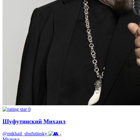
0
Шуфутинский Михаил
@mikhail_shufutinsky
-
Музыка