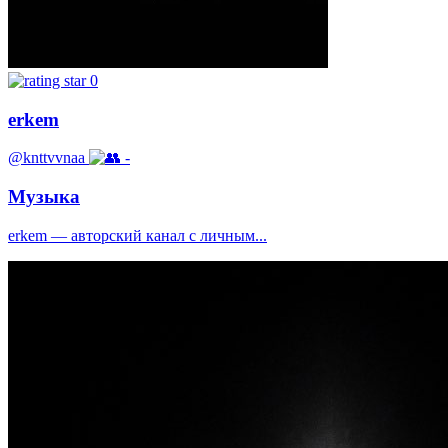
0
erkem
@knttvvnaa
-
Музыка
erkem — авторский канал с личным...