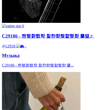
0
C29186 - 핸햊햙햆햑 핱햔햗햊햛햊햗 蘭턞♬
@c2918
-
Музыка
C29186 - 핸햊햙햆햑 핱햔햗햊햛햊햗 蘭...