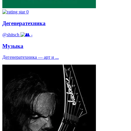
0
Дегенератехника
@shitsch
-
Музыка
Дегенератехника — арт и ...