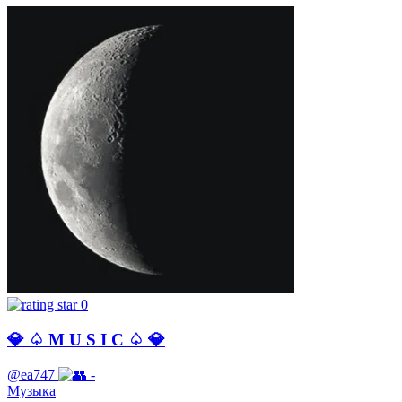
0
💎 ♤ M U S I C ♤ 💎
@ea747
-
Музыка