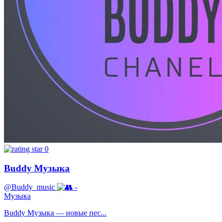
0
Buddy Музыка
@Buddy_music
-
Музыка
Buddy Музыка — новые пес...