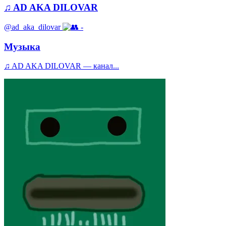
♫ AD AKA DILOVAR
@ad_aka_dilovar
-
Музыка
♫ AD AKA DILOVAR — канал...