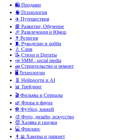
🛍️ Продажи
🧠 Психология
✈️ Путешествия
📘 Развитие, Обучение
🎉 Развлечения и Юмор
✝️ Религия
🧵 Рукоделие и хобби
💧 Слив
📝 Стихи и Цитаты
📣 SMM - social media
🧱 Строительство и ремонт
🖥️ Технологии
🧬 Нейросети и AI
📊 Трейдинг
🎬 Фильмы и Сериалы
🌿 Флора и фауна
⚽ Футбол, хоккей
🎨 Фото, дизайн, искусство
🤑 Халява и скидки
💻 Фриланс
👨‍💻 Хакеры и даркнет