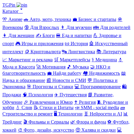
TGPin
Каталог 🢓
🎌 Аниме
🚗 Авто, мото, техника
💼 Бизнес и стартапы
🪖
Военкоры
🔞 Для Взрослых
👨 Для мужчин
👪 Для родителей
👩 Для женщин
✍️ Блоги
🍔 Еда и напитки
💪 Здоровье и
спорт
🎮 Игры и приложения
📜 История
🤖 Искусственный
интеллект
🪙 Криптовалюта
🔤 Лингвистика
📚 Литература
📈 Маркетинг и реклама
🛒 Маркетплейсы
⚕️ Медицина
💄
Мода и Красота
🚀 Мотивация
🎵 Музыка
🤝 НКО и
благотворительность
💼 Найди работу
🏘️ Недвижимость
📖
Наука и образование
📰 Новости и СМИ
💬 Политика и
Экономика
🎯 Прогнозы и Ставки
💻 Программирование
🛍️
Продажи
🧠 Психология
✈️ Путешествия
📘 Развитие,
Обучение
🎉 Развлечения и Юмор
✝️ Религия
🧵 Рукоделие и
хобби
💧 Слив
📝 Стихи и Цитаты
📣 SMM - social media
🧱
Строительство и ремонт
🖥️ Технологии
🧬 Нейросети и AI
📊
Трейдинг
🎬 Фильмы и Сериалы
🌿 Флора и фауна
⚽ Футбол,
хоккей
🎨 Фото, дизайн, искусство
🤑 Халява и скидки
💻