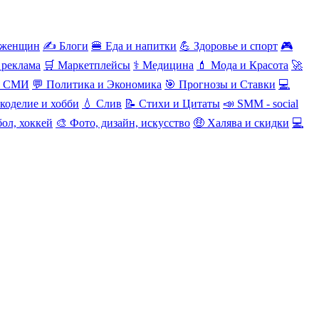
 женщин
✍️ Блоги
🍔 Еда и напитки
💪 Здоровье и спорт
🎮
 реклама
🛒 Маркетплейсы
⚕️ Медицина
💄 Мода и Красота
🚀
и СМИ
💬 Политика и Экономика
🎯 Прогнозы и Ставки
💻
коделие и хобби
💧 Слив
📝 Стихи и Цитаты
📣 SMM - social
ол, хоккей
🎨 Фото, дизайн, искусство
🤑 Халява и скидки
💻