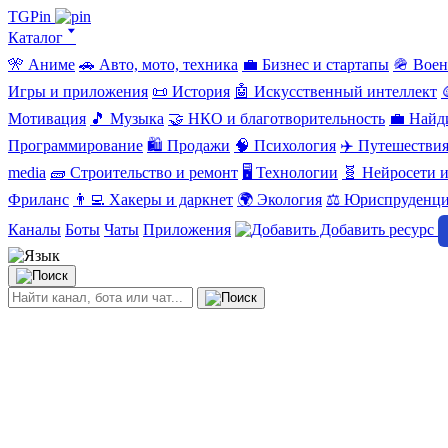
TGPin
Каталог 🢓
🎌 Аниме
🚗 Авто, мото, техника
💼 Бизнес и стартапы
🪖 Вое
Игры и приложения
📜 История
🤖 Искусственный интеллект
Мотивация
🎵 Музыка
🤝 НКО и благотворительность
💼 Найд
Программирование
🛍️ Продажи
🧠 Психология
✈️ Путешестви
media
🧱 Строительство и ремонт
🖥️ Технологии
🧬 Нейросети и
Фриланс
👨‍💻 Хакеры и даркнет
🌍 Экология
⚖️ Юриспруденц
Каналы
Боты
Чаты
Приложения
Добавить ресурс