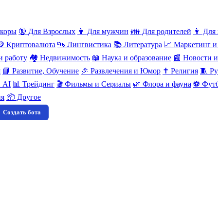
нкоры
🔞 Для Взрослых
👨 Для мужчин
👪 Для родителей
👩 Для
🪙 Криптовалюта
🔤 Лингвистика
📚 Литература
📈 Маркетинг и
и работу
🏘️ Недвижимость
📖 Наука и образование
📰 Новости 
я
📘 Развитие, Обучение
🎉 Развлечения и Юмор
✝️ Религия
🧵 Ру
 AI
📊 Трейдинг
🎬 Фильмы и Сериалы
🌿 Флора и фауна
⚽ Футб
ия
📦 Другое
Создать бота