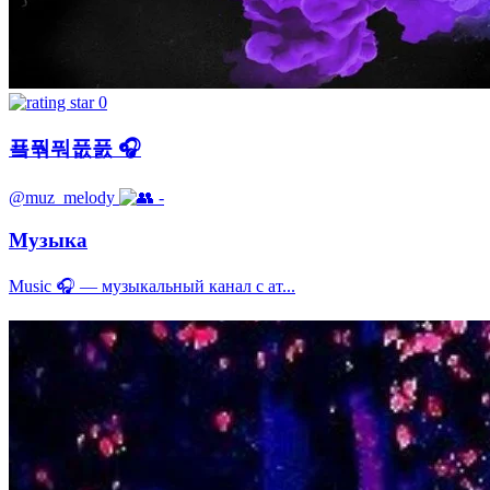
0
푴풖풔풊풄 🎧
@muz_melody
-
Музыка
Music 🎧 — музыкальный канал с ат...