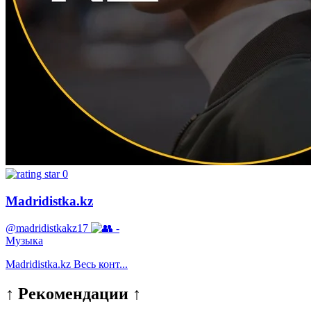
0
Madridistka.kz
@madridistkakz17
-
Музыка
Madridistka.kz Весь конт...
↑ Рекомендации ↑