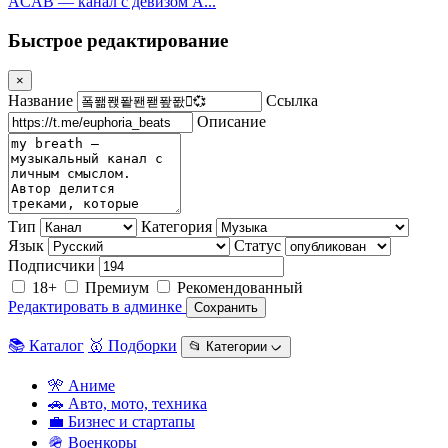
ACAB — канал с девизом A...
Быстрое редактирование
×
Название
Ссылка
Описание
Тип
Категория
Язык
Статус
Подписчики
18+
Премиум
Рекомендованный
Редактировать в админке
Сохранить
📚 Каталог
🥇 Подборки
📂 Категории ᨆ
🎌 Аниме
🚗 Авто, мото, техника
💼 Бизнес и стартапы
🪖 Военкоры