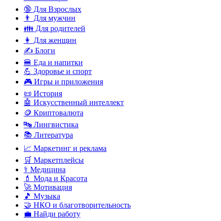
🔞 Для Взрослых
👨 Для мужчин
👪 Для родителей
👩 Для женщин
✍️ Блоги
🍔 Еда и напитки
💪 Здоровье и спорт
🎮 Игры и приложения
📜 История
🤖 Искусственный интеллект
🪙 Криптовалюта
🔤 Лингвистика
📚 Литература
📈 Маркетинг и реклама
🛒 Маркетплейсы
⚕️ Медицина
💄 Мода и Красота
🚀 Мотивация
🎵 Музыка
🤝 НКО и благотворительность
💼 Найди работу