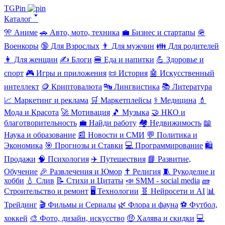
TGPin
Каталог 🢓
🎌 Аниме
🚗 Авто, мото, техника
💼 Бизнес и стартапы
🪖
Военкоры
🔞 Для Взрослых
👨 Для мужчин
👪 Для родителей
👩 Для женщин
✍️ Блоги
🍔 Еда и напитки
💪 Здоровье и
спорт
🎮 Игры и приложения
📜 История
🤖 Искусственный
интеллект
🪙 Криптовалюта
🔤 Лингвистика
📚 Литература
📈 Маркетинг и реклама
🛒 Маркетплейсы
⚕️ Медицина
💄
Мода и Красота
🚀 Мотивация
🎵 Музыка
🤝 НКО и
благотворительность
💼 Найди работу
🏘️ Недвижимость
📖
Наука и образование
📰 Новости и СМИ
💬 Политика и
Экономика
🎯 Прогнозы и Ставки
💻 Программирование
🛍️
Продажи
🧠 Психология
✈️ Путешествия
📘 Развитие,
Обучение
🎉 Развлечения и Юмор
✝️ Религия
🧵 Рукоделие и
хобби
💧 Слив
📝 Стихи и Цитаты
📣 SMM - social media
🧱
Строительство и ремонт
🖥️ Технологии
🧬 Нейросети и AI
📊
Трейдинг
🎬 Фильмы и Сериалы
🌿 Флора и фауна
⚽ Футбол,
хоккей
🎨 Фото, дизайн, искусство
🤑 Халява и скидки
💻