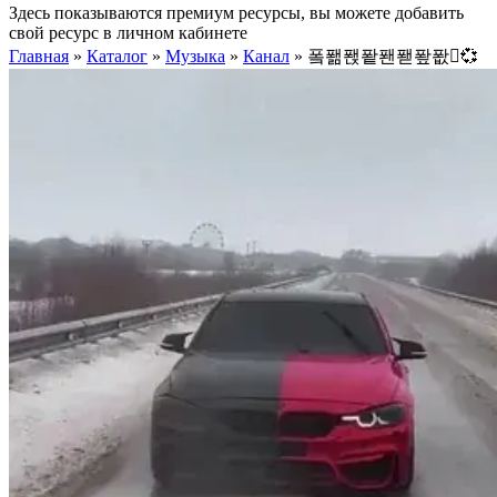
Здесь показываются премиум ресурсы, вы можете добавить
свой ресурс в личном кабинете
Главная
»
Каталог
»
Музыка
»
Канал
»
퐄퐮퐩퐡퐨퐫퐢퐚💞