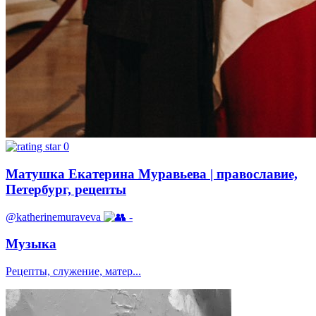
0
Матушка Екатерина Муравьева | православие,
Петербург, рецепты
@katherinemuraveva
-
Музыка
Рецепты, служение, матер...