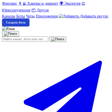
Фриланс
👨‍💻 Хакеры и даркнет
🌍 Экология
⚖️
Юриспруденция
📦 Другое
Каналы
Боты
Чаты
Приложения
Добавить ресурс
Создать бота