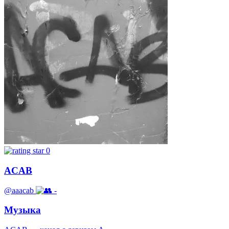
0
ACAB
@aaacab
-
Музыка