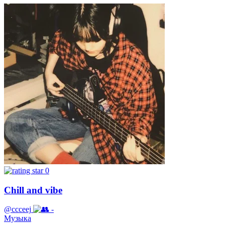
0
Chill and vibe
@ccceej
-
Музыка