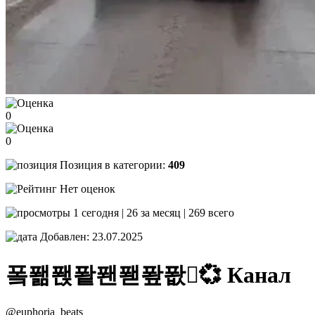
0
0
Позиция в категории:
409
Нет оценок
1 сегодня | 26 за месяц | 269 всего
Добавлен: 23.07.2025
퐄퐮퐩퐡퐨퐫퐢퐚💞
Канал
@euphoria_beats