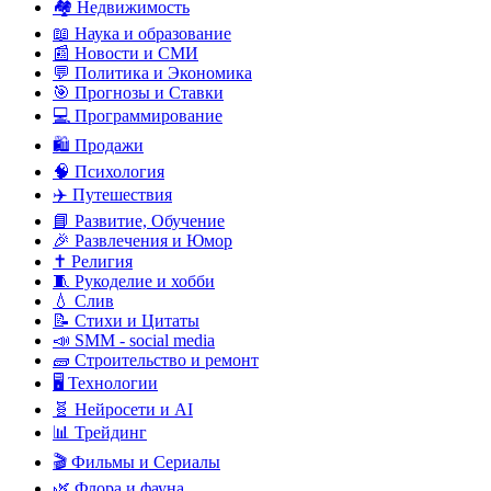
🏘️ Недвижимость
📖 Наука и образование
📰 Новости и СМИ
💬 Политика и Экономика
🎯 Прогнозы и Ставки
💻 Программирование
🛍️ Продажи
🧠 Психология
✈️ Путешествия
📘 Развитие, Обучение
🎉 Развлечения и Юмор
✝️ Религия
🧵 Рукоделие и хобби
💧 Слив
📝 Стихи и Цитаты
📣 SMM - social media
🧱 Строительство и ремонт
🖥️ Технологии
🧬 Нейросети и AI
📊 Трейдинг
🎬 Фильмы и Сериалы
🌿 Флора и фауна