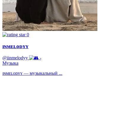
0
ɪɴᴍᴇʟᴏᴅʏʏ
@iinmelodyy
-
Музыка
ɪɴᴍᴇʟᴏᴅʏʏ — музыкальный ...