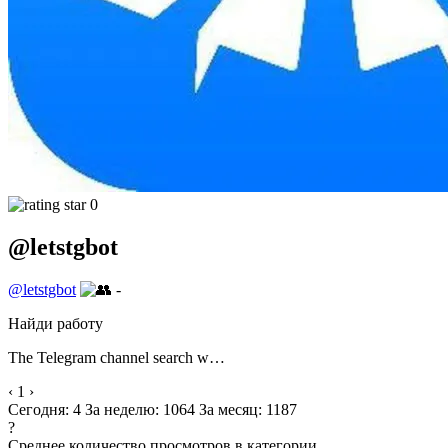
0
@letstgbot
@letstgbot
-
Найди работу
The Telegram channel search w…
‹
1
›
Сегодня: 4
За неделю: 1064
За месяц: 1187
?
Среднее количество просмотров в категории