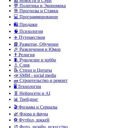
📰 Новости и СМИ
💬 Политика и Экономика
🎯 Прогнозы и Ставки
💻 Программирование
🛍️ Продажи
🧠 Психология
✈️ Путешествия
📘 Развитие, Обучение
🎉 Развлечения и Юмор
✝️ Религия
🧵 Рукоделие и хобби
💧 Слив
📝 Стихи и Цитаты
📣 SMM - social media
🧱 Строительство и ремонт
🖥️ Технологии
🧬 Нейросети и AI
📊 Трейдинг
🎬 Фильмы и Сериалы
🌿 Флора и фауна
⚽ Футбол, хоккей
🎨 Фото, дизайн, искусство