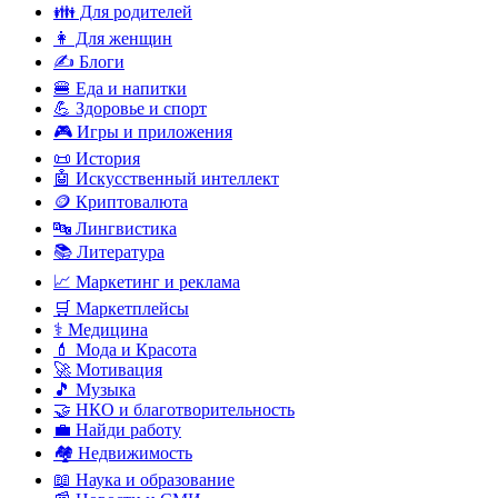
👪 Для родителей
👩 Для женщин
✍️ Блоги
🍔 Еда и напитки
💪 Здоровье и спорт
🎮 Игры и приложения
📜 История
🤖 Искусственный интеллект
🪙 Криптовалюта
🔤 Лингвистика
📚 Литература
📈 Маркетинг и реклама
🛒 Маркетплейсы
⚕️ Медицина
💄 Мода и Красота
🚀 Мотивация
🎵 Музыка
🤝 НКО и благотворительность
💼 Найди работу
🏘️ Недвижимость
📖 Наука и образование