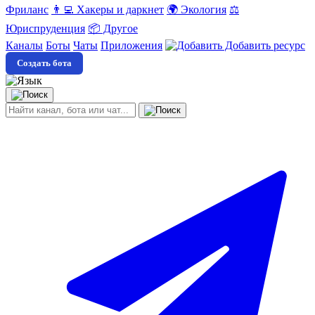
Фриланс
👨‍💻 Хакеры и даркнет
🌍 Экология
⚖️
Юриспруденция
📦 Другое
Каналы
Боты
Чаты
Приложения
Добавить ресурс
Создать бота