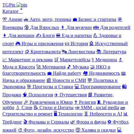
TGPin
Каталог 🢓
🎌 Аниме
🚗 Авто, мото, техника
💼 Бизнес и стартапы
🪖
Военкоры
🔞 Для Взрослых
👨 Для мужчин
👪 Для родителей
👩 Для женщин
✍️ Блоги
🍔 Еда и напитки
💪 Здоровье и
спорт
🎮 Игры и приложения
📜 История
🤖 Искусственный
интеллект
🪙 Криптовалюта
🔤 Лингвистика
📚 Литература
📈 Маркетинг и реклама
🛒 Маркетплейсы
⚕️ Медицина
💄
Мода и Красота
🚀 Мотивация
🎵 Музыка
🤝 НКО и
благотворительность
💼 Найди работу
🏘️ Недвижимость
📖
Наука и образование
📰 Новости и СМИ
💬 Политика и
Экономика
🎯 Прогнозы и Ставки
💻 Программирование
🛍️
Продажи
🧠 Психология
✈️ Путешествия
📘 Развитие,
Обучение
🎉 Развлечения и Юмор
✝️ Религия
🧵 Рукоделие и
хобби
💧 Слив
📝 Стихи и Цитаты
📣 SMM - social media
🧱
Строительство и ремонт
🖥️ Технологии
🧬 Нейросети и AI
📊
Трейдинг
🎬 Фильмы и Сериалы
🌿 Флора и фауна
⚽ Футбол,
хоккей
🎨 Фото, дизайн, искусство
🤑 Халява и скидки
💻