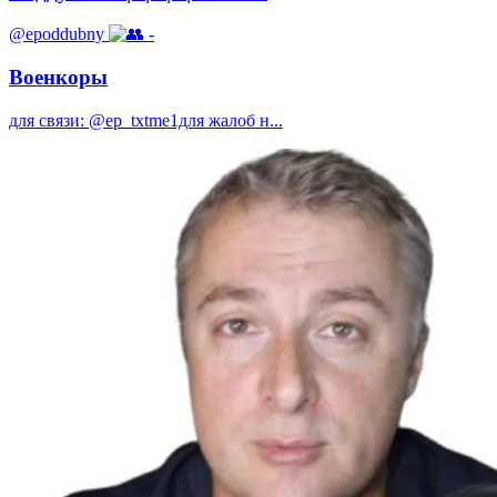
@epoddubny
-
Военкоры
для связи: @ep_txtme1для жалоб н...