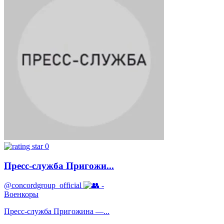
0
Пресс-служба Пригожи...
@concordgroup_official
-
Военкоры
Пресс-служба Пригожина —...