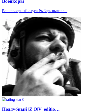
Военкоры
Ваш покорный слуга Рыбарь вылавл...
0
Поддубный |Z|О|V| editio…