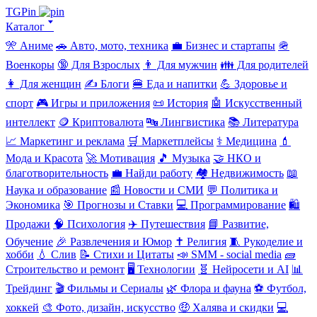
TGPin
Каталог 🢓
🎌 Аниме
🚗 Авто, мото, техника
💼 Бизнес и стартапы
🪖
Военкоры
🔞 Для Взрослых
👨 Для мужчин
👪 Для родителей
👩 Для женщин
✍️ Блоги
🍔 Еда и напитки
💪 Здоровье и
спорт
🎮 Игры и приложения
📜 История
🤖 Искусственный
интеллект
🪙 Криптовалюта
🔤 Лингвистика
📚 Литература
📈 Маркетинг и реклама
🛒 Маркетплейсы
⚕️ Медицина
💄
Мода и Красота
🚀 Мотивация
🎵 Музыка
🤝 НКО и
благотворительность
💼 Найди работу
🏘️ Недвижимость
📖
Наука и образование
📰 Новости и СМИ
💬 Политика и
Экономика
🎯 Прогнозы и Ставки
💻 Программирование
🛍️
Продажи
🧠 Психология
✈️ Путешествия
📘 Развитие,
Обучение
🎉 Развлечения и Юмор
✝️ Религия
🧵 Рукоделие и
хобби
💧 Слив
📝 Стихи и Цитаты
📣 SMM - social media
🧱
Строительство и ремонт
🖥️ Технологии
🧬 Нейросети и AI
📊
Трейдинг
🎬 Фильмы и Сериалы
🌿 Флора и фауна
⚽ Футбол,
хоккей
🎨 Фото, дизайн, искусство
🤑 Халява и скидки
💻