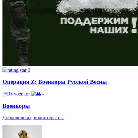
0
Операция Z: Военкоры Русской Весны
@RVvoenkor
-
Военкоры
Добровольцы, волонтеры и...