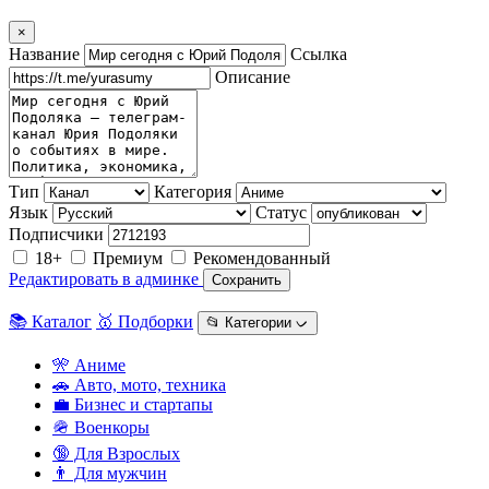
×
Название
Ссылка
Описание
Тип
Категория
Язык
Статус
Подписчики
18+
Премиум
Рекомендованный
Редактировать в админке
Сохранить
📚 Каталог
🥇 Подборки
📂 Категории ᨆ
🎌 Аниме
🚗 Авто, мото, техника
💼 Бизнес и стартапы
🪖 Военкоры
🔞 Для Взрослых
👨 Для мужчин