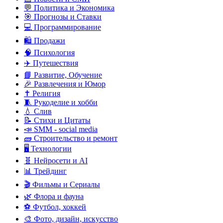
💬 Политика и Экономика
🎯 Прогнозы и Ставки
💻 Программирование
🛍️ Продажи
🧠 Психология
✈️ Путешествия
📘 Развитие, Обучение
🎉 Развлечения и Юмор
✝️ Религия
🧵 Рукоделие и хобби
💧 Слив
📝 Стихи и Цитаты
📣 SMM - social media
🧱 Строительство и ремонт
🖥️ Технологии
🧬 Нейросети и AI
📊 Трейдинг
🎬 Фильмы и Сериалы
🌿 Флора и фауна
⚽ Футбол, хоккей
🎨 Фото, дизайн, искусство