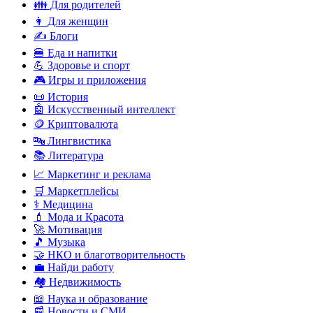
👪 Для родителей
👩 Для женщин
✍️ Блоги
🍔 Еда и напитки
💪 Здоровье и спорт
🎮 Игры и приложения
📜 История
🤖 Искусственный интеллект
🪙 Криптовалюта
🔤 Лингвистика
📚 Литература
📈 Маркетинг и реклама
🛒 Маркетплейсы
⚕️ Медицина
💄 Мода и Красота
🚀 Мотивация
🎵 Музыка
🤝 НКО и благотворительность
💼 Найди работу
🏘️ Недвижимость
📖 Наука и образование
📰 Новости и СМИ