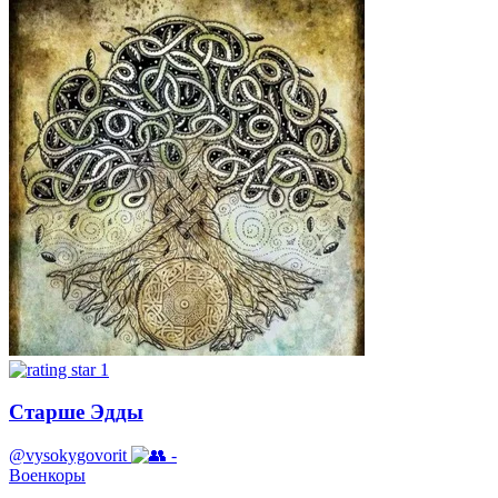
1
Старше Эдды
@vysokygovorit
-
Военкоры