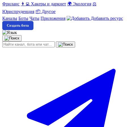
Фриланс
👨‍💻 Хакеры и даркнет
🌍 Экология
⚖️
Юриспруденция
📦 Другое
Каналы
Боты
Чаты
Приложения
Добавить ресурс
Создать бота