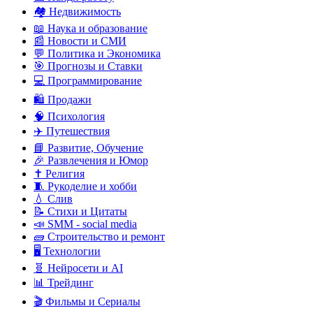
🏘️ Недвижимость
📖 Наука и образование
📰 Новости и СМИ
💬 Политика и Экономика
🎯 Прогнозы и Ставки
💻 Программирование
🛍️ Продажи
🧠 Психология
✈️ Путешествия
📘 Развитие, Обучение
🎉 Развлечения и Юмор
✝️ Религия
🧵 Рукоделие и хобби
💧 Слив
📝 Стихи и Цитаты
📣 SMM - social media
🧱 Строительство и ремонт
🖥️ Технологии
🧬 Нейросети и AI
📊 Трейдинг
🎬 Фильмы и Сериалы