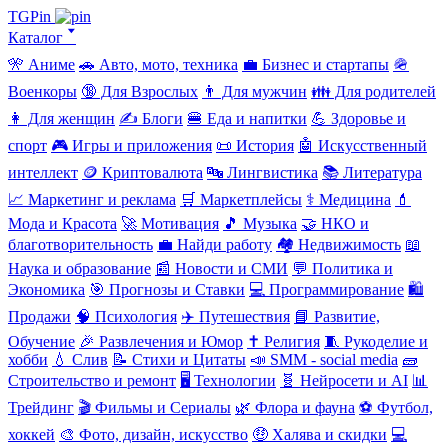
TGPin
Каталог 🢓
🎌 Аниме
🚗 Авто, мото, техника
💼 Бизнес и стартапы
🪖
Военкоры
🔞 Для Взрослых
👨 Для мужчин
👪 Для родителей
👩 Для женщин
✍️ Блоги
🍔 Еда и напитки
💪 Здоровье и
спорт
🎮 Игры и приложения
📜 История
🤖 Искусственный
интеллект
🪙 Криптовалюта
🔤 Лингвистика
📚 Литература
📈 Маркетинг и реклама
🛒 Маркетплейсы
⚕️ Медицина
💄
Мода и Красота
🚀 Мотивация
🎵 Музыка
🤝 НКО и
благотворительность
💼 Найди работу
🏘️ Недвижимость
📖
Наука и образование
📰 Новости и СМИ
💬 Политика и
Экономика
🎯 Прогнозы и Ставки
💻 Программирование
🛍️
Продажи
🧠 Психология
✈️ Путешествия
📘 Развитие,
Обучение
🎉 Развлечения и Юмор
✝️ Религия
🧵 Рукоделие и
хобби
💧 Слив
📝 Стихи и Цитаты
📣 SMM - social media
🧱
Строительство и ремонт
🖥️ Технологии
🧬 Нейросети и AI
📊
Трейдинг
🎬 Фильмы и Сериалы
🌿 Флора и фауна
⚽ Футбол,
хоккей
🎨 Фото, дизайн, искусство
🤑 Халява и скидки
💻