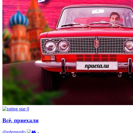
0
Всё, приехали
@edemvpfo
-