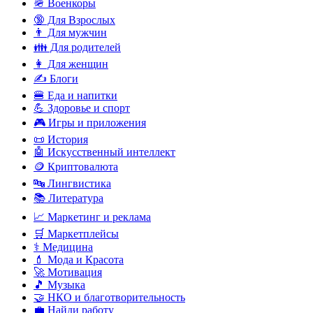
🪖 Военкоры
🔞 Для Взрослых
👨 Для мужчин
👪 Для родителей
👩 Для женщин
✍️ Блоги
🍔 Еда и напитки
💪 Здоровье и спорт
🎮 Игры и приложения
📜 История
🤖 Искусственный интеллект
🪙 Криптовалюта
🔤 Лингвистика
📚 Литература
📈 Маркетинг и реклама
🛒 Маркетплейсы
⚕️ Медицина
💄 Мода и Красота
🚀 Мотивация
🎵 Музыка
🤝 НКО и благотворительность
💼 Найди работу