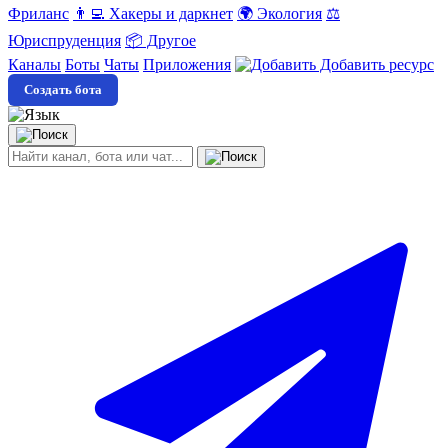
Фриланс
👨‍💻 Хакеры и даркнет
🌍 Экология
⚖️
Юриспруденция
📦 Другое
Каналы
Боты
Чаты
Приложения
Добавить ресурс
Создать бота