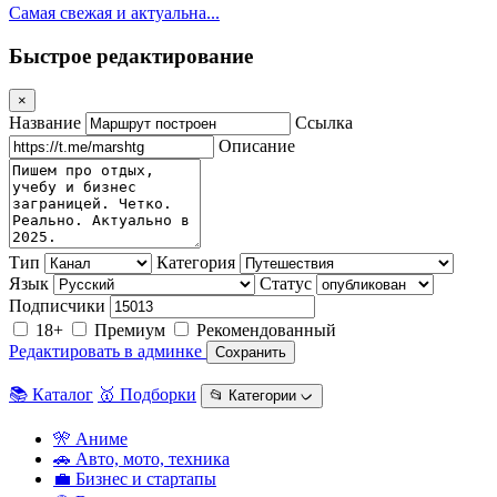
Самая свежая и актуальна...
Быстрое редактирование
×
Название
Ссылка
Описание
Тип
Категория
Язык
Статус
Подписчики
18+
Премиум
Рекомендованный
Редактировать в админке
Сохранить
📚 Каталог
🥇 Подборки
📂 Категории ᨆ
🎌 Аниме
🚗 Авто, мото, техника
💼 Бизнес и стартапы