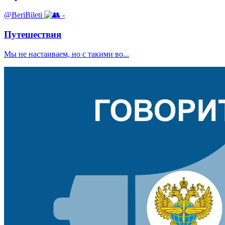
@BeriBileti
-
Путешествия
Мы не настаиваем, но с такими во...