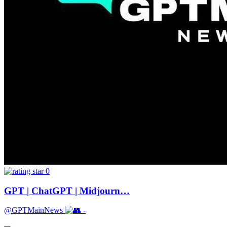
0
GPT | ChatGPT | Midjourn…
@GPTMainNews
-