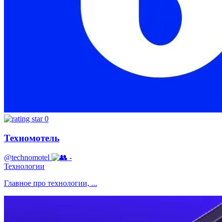
0
Техномотель
@technomotel
-
Технологии
Главное про технологии, ...