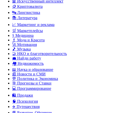
🤖 Искусственный интеллект
🪙 Криптовалюта
🔤 Лингвистика
📚 Литература
📈 Маркетинг и реклама
🛒 Маркетплейсы
⚕️ Медицина
💄 Мода и Красота
🚀 Мотивация
🎵 Музыка
🤝 НКО и благотворительность
💼 Найди работу
🏘️ Недвижимость
📖 Наука и образование
📰 Новости и СМИ
💬 Политика и Экономика
🎯 Прогнозы и Ставки
💻 Программирование
🛍️ Продажи
🧠 Психология
✈️ Путешествия
📘 Развитие, Обучение