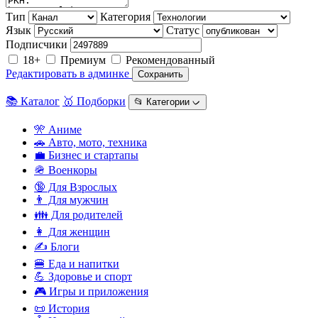
Тип
Категория
Язык
Статус
Подписчики
18+
Премиум
Рекомендованный
Редактировать в админке
Сохранить
📚 Каталог
🥇 Подборки
📂 Категории ᨆ
🎌 Аниме
🚗 Авто, мото, техника
💼 Бизнес и стартапы
🪖 Военкоры
🔞 Для Взрослых
👨 Для мужчин
👪 Для родителей
👩 Для женщин
✍️ Блоги
🍔 Еда и напитки
💪 Здоровье и спорт
🎮 Игры и приложения
📜 История