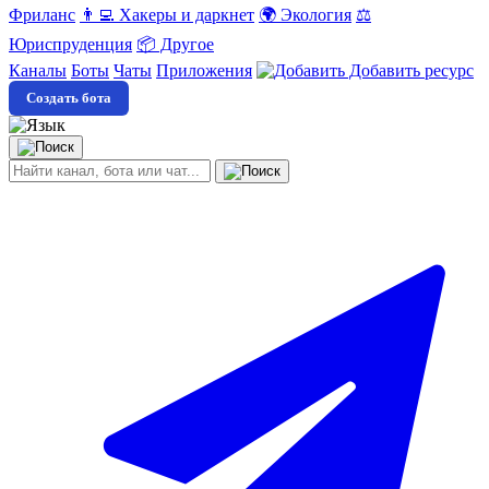
Фриланс
👨‍💻 Хакеры и даркнет
🌍 Экология
⚖️
Юриспруденция
📦 Другое
Каналы
Боты
Чаты
Приложения
Добавить ресурс
Создать бота