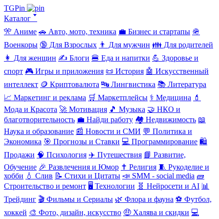
TGPin
Каталог 🢓
🎌 Аниме
🚗 Авто, мото, техника
💼 Бизнес и стартапы
🪖
Военкоры
🔞 Для Взрослых
👨 Для мужчин
👪 Для родителей
👩 Для женщин
✍️ Блоги
🍔 Еда и напитки
💪 Здоровье и
спорт
🎮 Игры и приложения
📜 История
🤖 Искусственный
интеллект
🪙 Криптовалюта
🔤 Лингвистика
📚 Литература
📈 Маркетинг и реклама
🛒 Маркетплейсы
⚕️ Медицина
💄
Мода и Красота
🚀 Мотивация
🎵 Музыка
🤝 НКО и
благотворительность
💼 Найди работу
🏘️ Недвижимость
📖
Наука и образование
📰 Новости и СМИ
💬 Политика и
Экономика
🎯 Прогнозы и Ставки
💻 Программирование
🛍️
Продажи
🧠 Психология
✈️ Путешествия
📘 Развитие,
Обучение
🎉 Развлечения и Юмор
✝️ Религия
🧵 Рукоделие и
хобби
💧 Слив
📝 Стихи и Цитаты
📣 SMM - social media
🧱
Строительство и ремонт
🖥️ Технологии
🧬 Нейросети и AI
📊
Трейдинг
🎬 Фильмы и Сериалы
🌿 Флора и фауна
⚽ Футбол,
хоккей
🎨 Фото, дизайн, искусство
🤑 Халява и скидки
💻