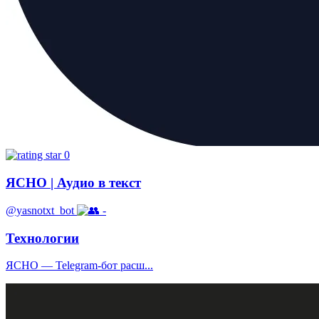
0
ЯСНО | Аудио в текст
@yasnotxt_bot
-
Технологии
ЯСНО — Telegram-бот расш...