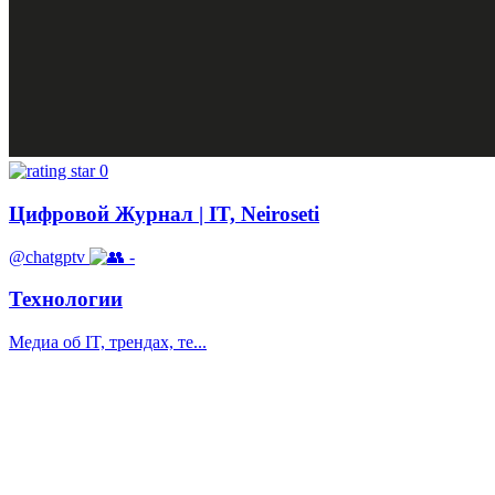
0
Цифровой Журнал | IT, Neiroseti
@chatgptv
-
Технологии
Медиа об IT, трендах, те...