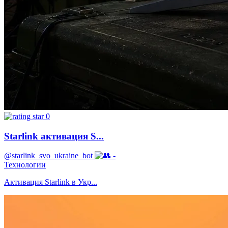
0
Starlink активация S...
@starlink_svo_ukraine_bot
-
Технологии
Активация Starlink в Укр...