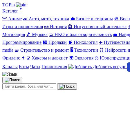
TGPin
Каталог 🢓
🎌 Аниме
🚗 Авто, мото, техника
💼 Бизнес и стартапы
🪖 Вое
Игры и приложения
📜 История
🤖 Искусственный интеллект
Мотивация
🎵 Музыка
🤝 НКО и благотворительность
💼 Найд
Программирование
🛍️ Продажи
🧠 Психология
✈️ Путешестви
media
🧱 Строительство и ремонт
🖥️ Технологии
🧬 Нейросети и
Фриланс
👨‍💻 Хакеры и даркнет
🌍 Экология
⚖️ Юриспруденц
Каналы
Боты
Чаты
Приложения
Добавить ресурс