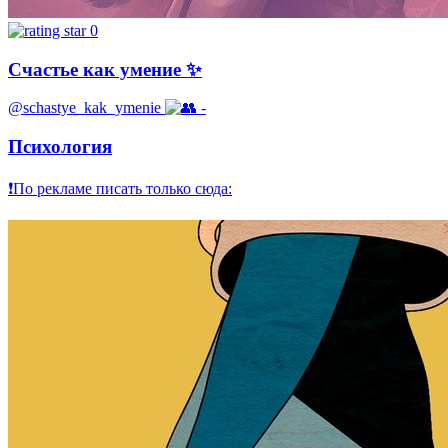
0
Счастье как умение ✨
@schastye_kak_ymenie
-
Психология
❗По рекламе писать только сюда: