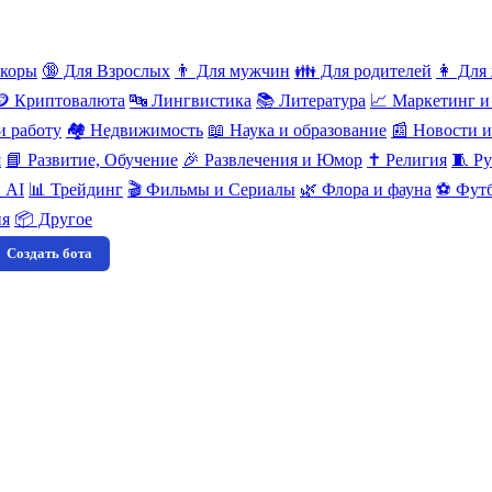
нкоры
🔞 Для Взрослых
👨 Для мужчин
👪 Для родителей
👩 Для
🪙 Криптовалюта
🔤 Лингвистика
📚 Литература
📈 Маркетинг и
и работу
🏘️ Недвижимость
📖 Наука и образование
📰 Новости 
я
📘 Развитие, Обучение
🎉 Развлечения и Юмор
✝️ Религия
🧵 Ру
 AI
📊 Трейдинг
🎬 Фильмы и Сериалы
🌿 Флора и фауна
⚽ Футб
ия
📦 Другое
Создать бота