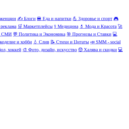
 женщин
✍️ Блоги
🍔 Еда и напитки
💪 Здоровье и спорт
🎮
 реклама
🛒 Маркетплейсы
⚕️ Медицина
💄 Мода и Красота
🚀
и СМИ
💬 Политика и Экономика
🎯 Прогнозы и Ставки
💻
коделие и хобби
💧 Слив
📝 Стихи и Цитаты
📣 SMM - social
ол, хоккей
🎨 Фото, дизайн, искусство
🤑 Халява и скидки
💻