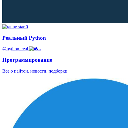
0
Реальный Python
@python_real
-
Программирование
Все о пайтон, новости, подборки