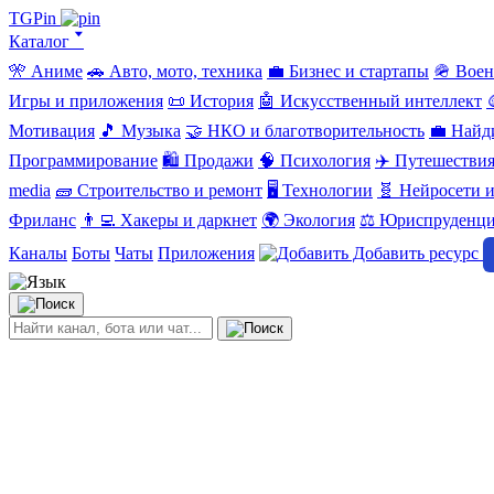
TGPin
Каталог 🢓
🎌 Аниме
🚗 Авто, мото, техника
💼 Бизнес и стартапы
🪖 Вое
Игры и приложения
📜 История
🤖 Искусственный интеллект
Мотивация
🎵 Музыка
🤝 НКО и благотворительность
💼 Найд
Программирование
🛍️ Продажи
🧠 Психология
✈️ Путешестви
media
🧱 Строительство и ремонт
🖥️ Технологии
🧬 Нейросети и
Фриланс
👨‍💻 Хакеры и даркнет
🌍 Экология
⚖️ Юриспруденц
Каналы
Боты
Чаты
Приложения
Добавить ресурс