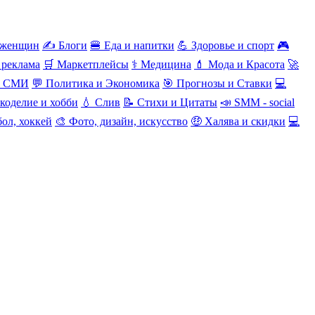
 женщин
✍️ Блоги
🍔 Еда и напитки
💪 Здоровье и спорт
🎮
 реклама
🛒 Маркетплейсы
⚕️ Медицина
💄 Мода и Красота
🚀
и СМИ
💬 Политика и Экономика
🎯 Прогнозы и Ставки
💻
коделие и хобби
💧 Слив
📝 Стихи и Цитаты
📣 SMM - social
ол, хоккей
🎨 Фото, дизайн, искусство
🤑 Халява и скидки
💻