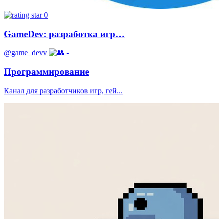
0
GameDev: разработка игр…
@game_devv
-
Программирование
Канал для разработчиков игр, гей...