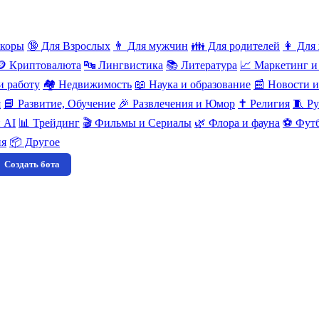
нкоры
🔞 Для Взрослых
👨 Для мужчин
👪 Для родителей
👩 Для
🪙 Криптовалюта
🔤 Лингвистика
📚 Литература
📈 Маркетинг и
и работу
🏘️ Недвижимость
📖 Наука и образование
📰 Новости 
я
📘 Развитие, Обучение
🎉 Развлечения и Юмор
✝️ Религия
🧵 Ру
 AI
📊 Трейдинг
🎬 Фильмы и Сериалы
🌿 Флора и фауна
⚽ Футб
ия
📦 Другое
Создать бота