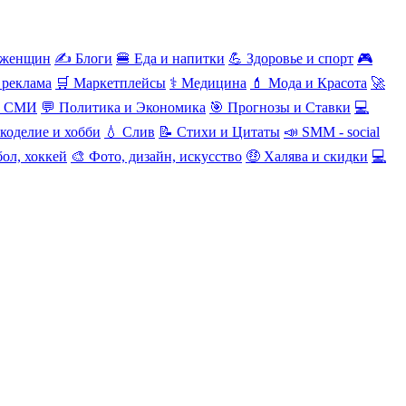
 женщин
✍️ Блоги
🍔 Еда и напитки
💪 Здоровье и спорт
🎮
 реклама
🛒 Маркетплейсы
⚕️ Медицина
💄 Мода и Красота
🚀
и СМИ
💬 Политика и Экономика
🎯 Прогнозы и Ставки
💻
коделие и хобби
💧 Слив
📝 Стихи и Цитаты
📣 SMM - social
ол, хоккей
🎨 Фото, дизайн, искусство
🤑 Халява и скидки
💻