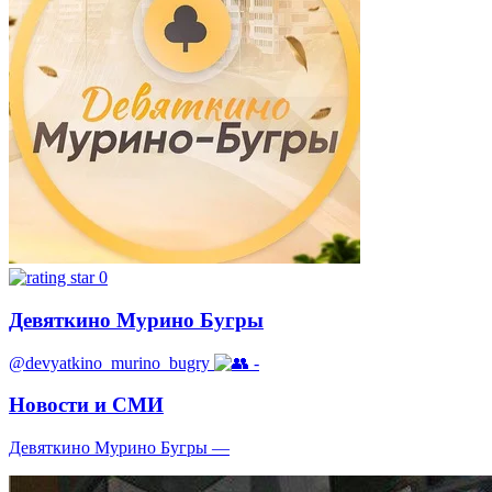
0
Девяткино Мурино Бугры
@devyatkino_murino_bugry
-
Новости и СМИ
Девяткино Мурино Бугры —