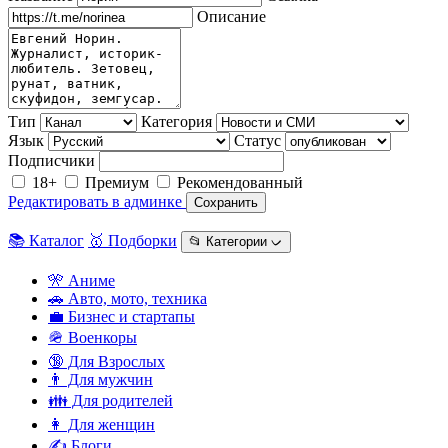
Описание
Тип
Категория
Язык
Статус
Подписчики
18+
Премиум
Рекомендованный
Редактировать в админке
Сохранить
📚 Каталог
🥇 Подборки
📂 Категории ᨆ
🎌 Аниме
🚗 Авто, мото, техника
💼 Бизнес и стартапы
🪖 Военкоры
🔞 Для Взрослых
👨 Для мужчин
👪 Для родителей
👩 Для женщин
✍️ Блоги