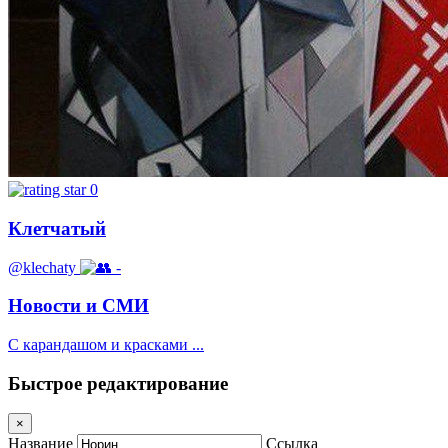
0
Клетчатый
@klechaty
-
Новости и СМИ
С карандашом и красками ...
Быстрое редактирование
×
Название
Ссылка