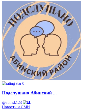
0
Подслушано Абинский ...
@abinsk123
-
Новости и СМИ