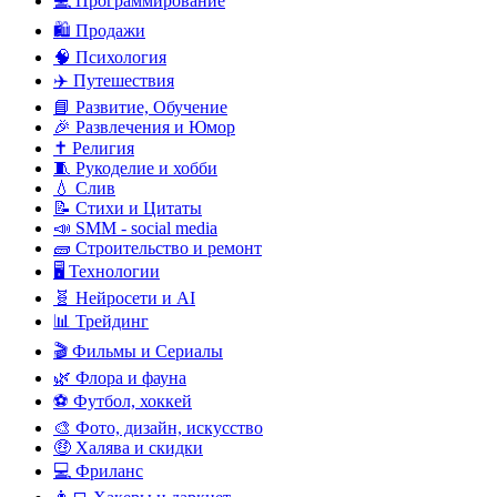
💻 Программирование
🛍️ Продажи
🧠 Психология
✈️ Путешествия
📘 Развитие, Обучение
🎉 Развлечения и Юмор
✝️ Религия
🧵 Рукоделие и хобби
💧 Слив
📝 Стихи и Цитаты
📣 SMM - social media
🧱 Строительство и ремонт
🖥️ Технологии
🧬 Нейросети и AI
📊 Трейдинг
🎬 Фильмы и Сериалы
🌿 Флора и фауна
⚽ Футбол, хоккей
🎨 Фото, дизайн, искусство
🤑 Халява и скидки
💻 Фриланс