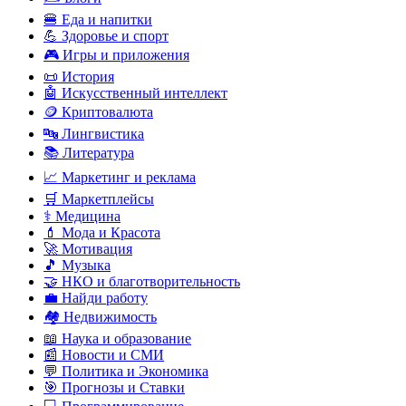
🍔 Еда и напитки
💪 Здоровье и спорт
🎮 Игры и приложения
📜 История
🤖 Искусственный интеллект
🪙 Криптовалюта
🔤 Лингвистика
📚 Литература
📈 Маркетинг и реклама
🛒 Маркетплейсы
⚕️ Медицина
💄 Мода и Красота
🚀 Мотивация
🎵 Музыка
🤝 НКО и благотворительность
💼 Найди работу
🏘️ Недвижимость
📖 Наука и образование
📰 Новости и СМИ
💬 Политика и Экономика
🎯 Прогнозы и Ставки