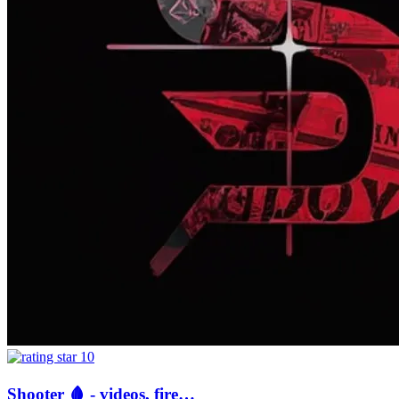
10
Shooter 🩸 - videos, fire…