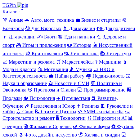
TGPin
Каталог 🢓
🎌 Аниме
🚗 Авто, мото, техника
💼 Бизнес и стартапы
🪖
Военкоры
🔞 Для Взрослых
👨 Для мужчин
👪 Для родителей
👩 Для женщин
✍️ Блоги
🍔 Еда и напитки
💪 Здоровье и
спорт
🎮 Игры и приложения
📜 История
🤖 Искусственный
интеллект
🪙 Криптовалюта
🔤 Лингвистика
📚 Литература
📈 Маркетинг и реклама
🛒 Маркетплейсы
⚕️ Медицина
💄
Мода и Красота
🚀 Мотивация
🎵 Музыка
🤝 НКО и
благотворительность
💼 Найди работу
🏘️ Недвижимость
📖
Наука и образование
📰 Новости и СМИ
💬 Политика и
Экономика
🎯 Прогнозы и Ставки
💻 Программирование
🛍️
Продажи
🧠 Психология
✈️ Путешествия
📘 Развитие,
Обучение
🎉 Развлечения и Юмор
✝️ Религия
🧵 Рукоделие и
хобби
💧 Слив
📝 Стихи и Цитаты
📣 SMM - social media
🧱
Строительство и ремонт
🖥️ Технологии
🧬 Нейросети и AI
📊
Трейдинг
🎬 Фильмы и Сериалы
🌿 Флора и фауна
⚽ Футбол,
хоккей
🎨 Фото, дизайн, искусство
🤑 Халява и скидки
💻