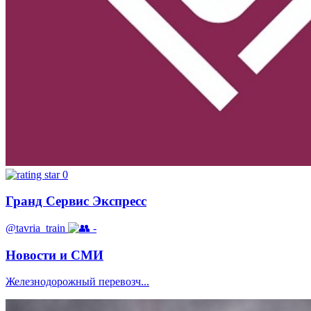
0
Гранд Сервис Экспресс
@tavria_train
-
Новости и СМИ
Железнодорожный перевозч...