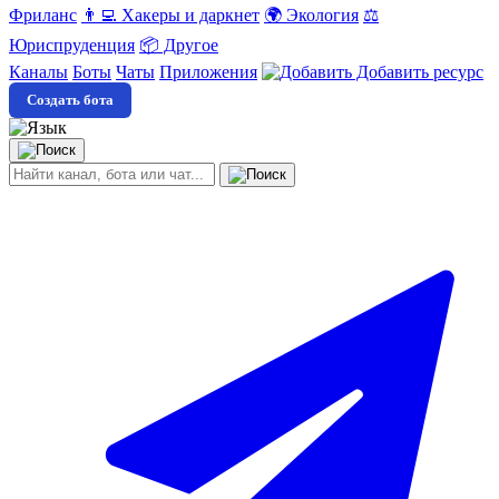
Фриланс
👨‍💻 Хакеры и даркнет
🌍 Экология
⚖️
Юриспруденция
📦 Другое
Каналы
Боты
Чаты
Приложения
Добавить ресурс
Создать бота