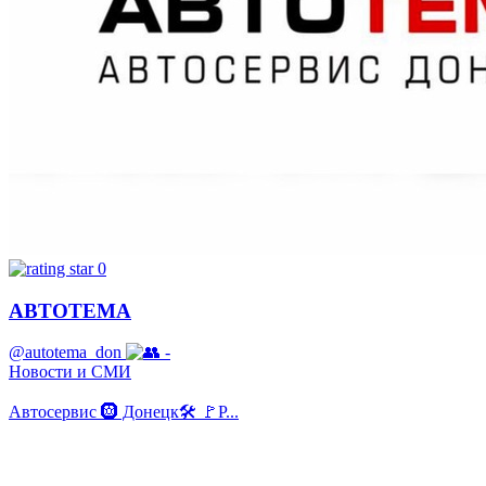
0
АВТОТЕМА
@autotema_don
-
Новости и СМИ
Автосервис 🛞 Донецк🛠️ 🚩Р...