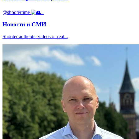
@shootertime
-
Новости и СМИ
Shooter authentic videos of real...