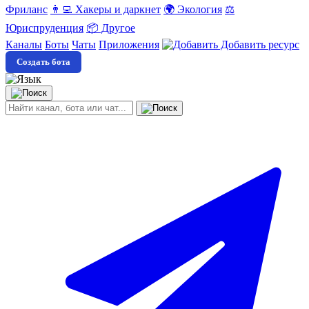
Фриланс
👨‍💻 Хакеры и даркнет
🌍 Экология
⚖️
Юриспруденция
📦 Другое
Каналы
Боты
Чаты
Приложения
Добавить ресурс
Создать бота