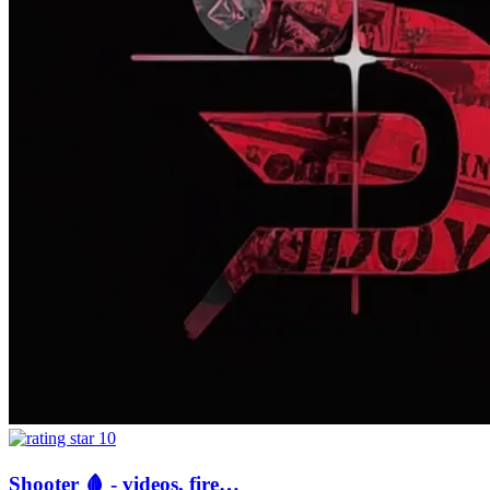
10
Shooter 🩸 - videos, fire…