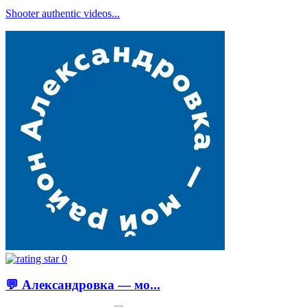
Shooter authentic videos...
0
💬 Александровка — мо...