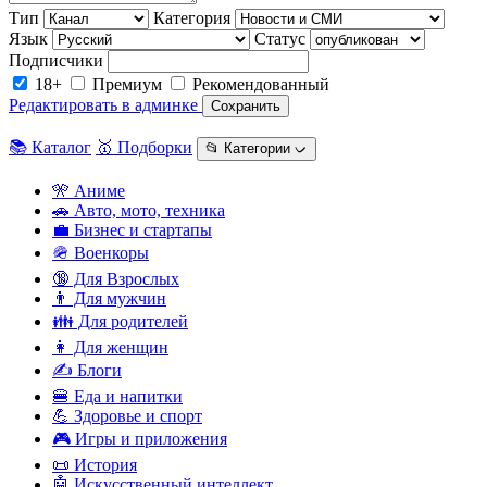
Тип
Категория
Язык
Статус
Подписчики
18+
Премиум
Рекомендованный
Редактировать в админке
Сохранить
📚 Каталог
🥇 Подборки
📂 Категории ᨆ
🎌 Аниме
🚗 Авто, мото, техника
💼 Бизнес и стартапы
🪖 Военкоры
🔞 Для Взрослых
👨 Для мужчин
👪 Для родителей
👩 Для женщин
✍️ Блоги
🍔 Еда и напитки
💪 Здоровье и спорт
🎮 Игры и приложения
📜 История
🤖 Искусственный интеллект