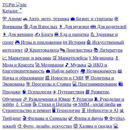
TGPin
Каталог 🢓
🎌 Аниме
🚗 Авто, мото, техника
💼 Бизнес и стартапы
🪖
Военкоры
🔞 Для Взрослых
👨 Для мужчин
👪 Для родителей
👩 Для женщин
✍️ Блоги
🍔 Еда и напитки
💪 Здоровье и
спорт
🎮 Игры и приложения
📜 История
🤖 Искусственный
интеллект
🪙 Криптовалюта
🔤 Лингвистика
📚 Литература
📈 Маркетинг и реклама
🛒 Маркетплейсы
⚕️ Медицина
💄
Мода и Красота
🚀 Мотивация
🎵 Музыка
🤝 НКО и
благотворительность
💼 Найди работу
🏘️ Недвижимость
📖
Наука и образование
📰 Новости и СМИ
💬 Политика и
Экономика
🎯 Прогнозы и Ставки
💻 Программирование
🛍️
Продажи
🧠 Психология
✈️ Путешествия
📘 Развитие,
Обучение
🎉 Развлечения и Юмор
✝️ Религия
🧵 Рукоделие и
хобби
💧 Слив
📝 Стихи и Цитаты
📣 SMM - social media
🧱
Строительство и ремонт
🖥️ Технологии
🧬 Нейросети и AI
📊
Трейдинг
🎬 Фильмы и Сериалы
🌿 Флора и фауна
⚽ Футбол,
хоккей
🎨 Фото, дизайн, искусство
🤑 Халява и скидки
💻