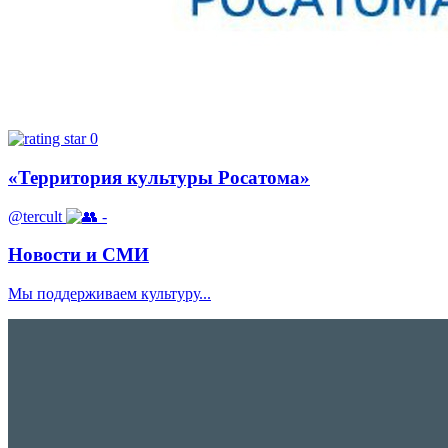
0
«Территория культуры Росатома»
@tercult
-
Новости и СМИ
Мы поддерживаем культуру...