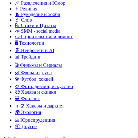
🎉 Развлечения и Юмор
✝️ Религия
🧵 Рукоделие и хобби
💧 Слив
📝 Стихи и Цитаты
📣 SMM - social media
🧱 Строительство и ремонт
🖥️ Технологии
🧬 Нейросети и AI
📊 Трейдинг
🎬 Фильмы и Сериалы
🌿 Флора и фауна
⚽ Футбол, хоккей
🎨 Фото, дизайн, искусство
🤑 Халява и скидки
💻 Фриланс
👨‍💻 Хакеры и даркнет
🌍 Экология
⚖️ Юриспруденция
📦 Другое