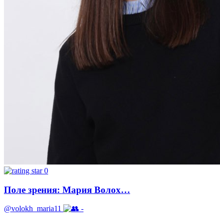
0
Поле зрения: Мария Волох…
@volokh_maria11
-