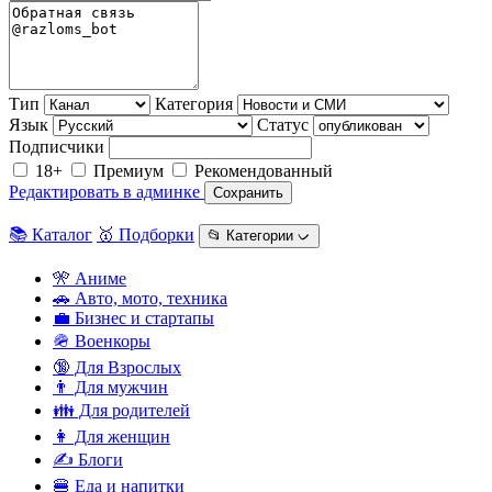
Тип
Категория
Язык
Статус
Подписчики
18+
Премиум
Рекомендованный
Редактировать в админке
Сохранить
📚 Каталог
🥇 Подборки
📂 Категории ᨆ
🎌 Аниме
🚗 Авто, мото, техника
💼 Бизнес и стартапы
🪖 Военкоры
🔞 Для Взрослых
👨 Для мужчин
👪 Для родителей
👩 Для женщин
✍️ Блоги
🍔 Еда и напитки