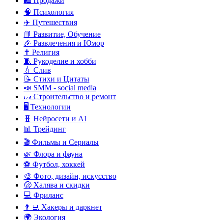
🛍️ Продажи
🧠 Психология
✈️ Путешествия
📘 Развитие, Обучение
🎉 Развлечения и Юмор
✝️ Религия
🧵 Рукоделие и хобби
💧 Слив
📝 Стихи и Цитаты
📣 SMM - social media
🧱 Строительство и ремонт
🖥️ Технологии
🧬 Нейросети и AI
📊 Трейдинг
🎬 Фильмы и Сериалы
🌿 Флора и фауна
⚽ Футбол, хоккей
🎨 Фото, дизайн, искусство
🤑 Халява и скидки
💻 Фриланс
👨‍💻 Хакеры и даркнет
🌍 Экология