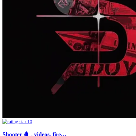
10
Shooter 🩸 - videos, fire…