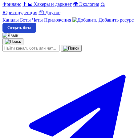
Фриланс
👨‍💻 Хакеры и даркнет
🌍 Экология
⚖️
Юриспруденция
📦 Другое
Каналы
Боты
Чаты
Приложения
Добавить ресурс
Создать бота