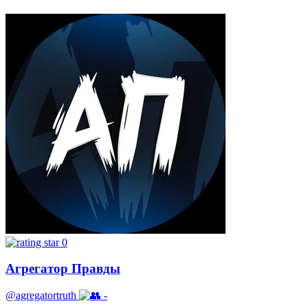
0
Агрегатор Правды
@agregatortruth
-