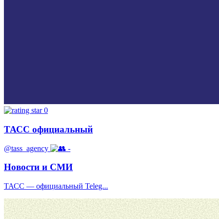
0
ТАСС официальный
@tass_agency
-
Новости и СМИ
ТАСС — официальный Teleg...