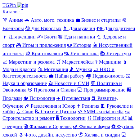
TGPin
Каталог 🢓
🎌 Аниме
🚗 Авто, мото, техника
💼 Бизнес и стартапы
🪖
Военкоры
🔞 Для Взрослых
👨 Для мужчин
👪 Для родителей
👩 Для женщин
✍️ Блоги
🍔 Еда и напитки
💪 Здоровье и
спорт
🎮 Игры и приложения
📜 История
🤖 Искусственный
интеллект
🪙 Криптовалюта
🔤 Лингвистика
📚 Литература
📈 Маркетинг и реклама
🛒 Маркетплейсы
⚕️ Медицина
💄
Мода и Красота
🚀 Мотивация
🎵 Музыка
🤝 НКО и
благотворительность
💼 Найди работу
🏘️ Недвижимость
📖
Наука и образование
📰 Новости и СМИ
💬 Политика и
Экономика
🎯 Прогнозы и Ставки
💻 Программирование
🛍️
Продажи
🧠 Психология
✈️ Путешествия
📘 Развитие,
Обучение
🎉 Развлечения и Юмор
✝️ Религия
🧵 Рукоделие и
хобби
💧 Слив
📝 Стихи и Цитаты
📣 SMM - social media
🧱
Строительство и ремонт
🖥️ Технологии
🧬 Нейросети и AI
📊
Трейдинг
🎬 Фильмы и Сериалы
🌿 Флора и фауна
⚽ Футбол,
хоккей
🎨 Фото, дизайн, искусство
🤑 Халява и скидки
💻