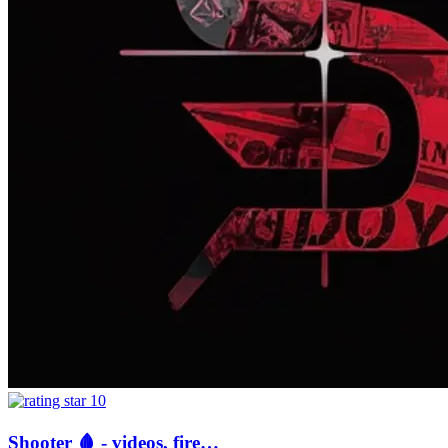
10
Shooter 🩸 - videos, fire…