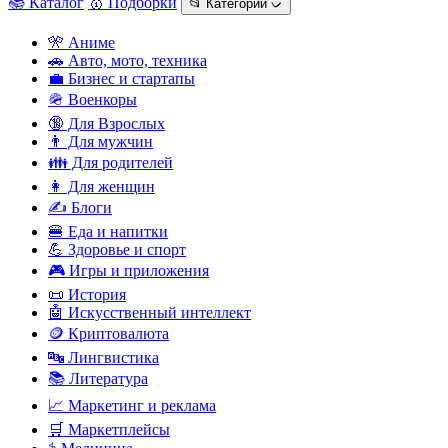
📚 Каталог
🥇 Подборки
📂 Категории ᨆ
🎌 Аниме
🚗 Авто, мото, техника
💼 Бизнес и стартапы
🪖 Военкоры
🔞 Для Взрослых
👨 Для мужчин
👪 Для родителей
👩 Для женщин
✍️ Блоги
🍔 Еда и напитки
💪 Здоровье и спорт
🎮 Игры и приложения
📜 История
🤖 Искусственный интеллект
🪙 Криптовалюта
🔤 Лингвистика
📚 Литература
📈 Маркетинг и реклама
🛒 Маркетплейсы