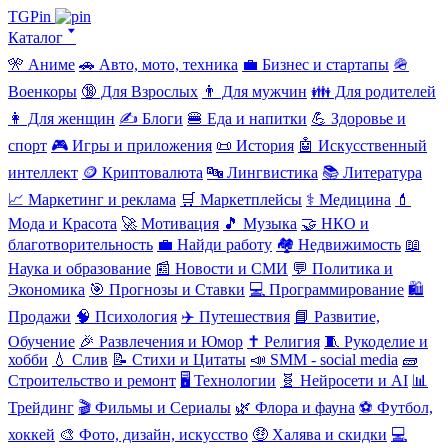
TGPin
Каталог 🢓
🎌 Аниме
🚗 Авто, мото, техника
💼 Бизнес и стартапы
🪖
Военкоры
🔞 Для Взрослых
👨 Для мужчин
👪 Для родителей
👩 Для женщин
✍️ Блоги
🍔 Еда и напитки
💪 Здоровье и
спорт
🎮 Игры и приложения
📜 История
🤖 Искусственный
интеллект
🪙 Криптовалюта
🔤 Лингвистика
📚 Литература
📈 Маркетинг и реклама
🛒 Маркетплейсы
⚕️ Медицина
💄
Мода и Красота
🚀 Мотивация
🎵 Музыка
🤝 НКО и
благотворительность
💼 Найди работу
🏘️ Недвижимость
📖
Наука и образование
📰 Новости и СМИ
💬 Политика и
Экономика
🎯 Прогнозы и Ставки
💻 Программирование
🛍️
Продажи
🧠 Психология
✈️ Путешествия
📘 Развитие,
Обучение
🎉 Развлечения и Юмор
✝️ Религия
🧵 Рукоделие и
хобби
💧 Слив
📝 Стихи и Цитаты
📣 SMM - social media
🧱
Строительство и ремонт
🖥️ Технологии
🧬 Нейросети и AI
📊
Трейдинг
🎬 Фильмы и Сериалы
🌿 Флора и фауна
⚽ Футбол,
хоккей
🎨 Фото, дизайн, искусство
🤑 Халява и скидки
💻