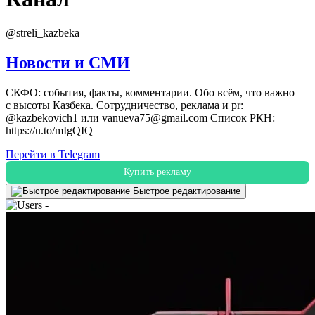
@streli_kazbeka
Новости и СМИ
СКФО: события, факты, комментарии. Обо всём, что важно —
с высоты Казбека. Сотрудничество, реклама и pr:
@kazbekovich1 или vanueva75@gmail.com Список РКН:
https://u.to/mIgQIQ
Перейти в Telegram
Купить рекламу
Быстрое редактирование
-