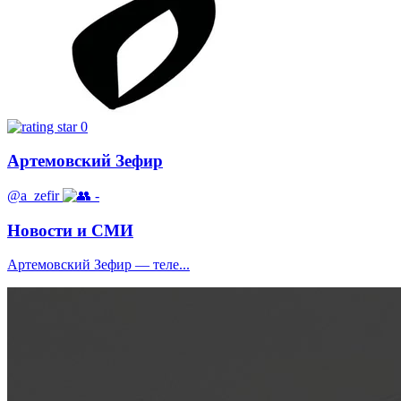
0
Артемовский Зефир
@a_zefir
-
Новости и СМИ
Артемовский Зефир — теле...