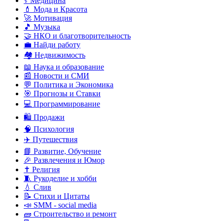
⚕️ Медицина
💄 Мода и Красота
🚀 Мотивация
🎵 Музыка
🤝 НКО и благотворительность
💼 Найди работу
🏘️ Недвижимость
📖 Наука и образование
📰 Новости и СМИ
💬 Политика и Экономика
🎯 Прогнозы и Ставки
💻 Программирование
🛍️ Продажи
🧠 Психология
✈️ Путешествия
📘 Развитие, Обучение
🎉 Развлечения и Юмор
✝️ Религия
🧵 Рукоделие и хобби
💧 Слив
📝 Стихи и Цитаты
📣 SMM - social media
🧱 Строительство и ремонт