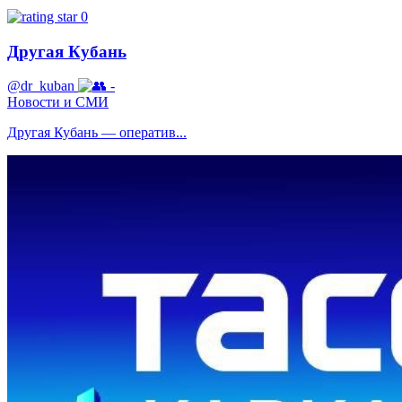
0
Другая Кубань
@dr_kuban
-
Новости и СМИ
Другая Кубань — оператив...