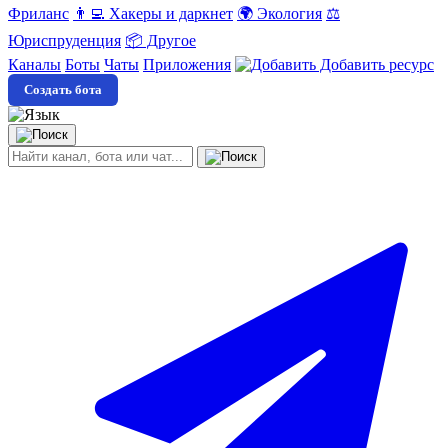
Фриланс
👨‍💻 Хакеры и даркнет
🌍 Экология
⚖️
Юриспруденция
📦 Другое
Каналы
Боты
Чаты
Приложения
Добавить ресурс
Создать бота