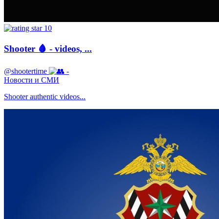
10
Shooter 🩸 - videos, ...
@shootertime
-
Новости и СМИ
Shooter authentic videos...