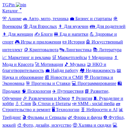
TGPin
Каталог 🢓
🎌 Аниме
🚗 Авто, мото, техника
💼 Бизнес и стартапы
🪖
Военкоры
🔞 Для Взрослых
👨 Для мужчин
👪 Для родителей
👩 Для женщин
✍️ Блоги
🍔 Еда и напитки
💪 Здоровье и
спорт
🎮 Игры и приложения
📜 История
🤖 Искусственный
интеллект
🪙 Криптовалюта
🔤 Лингвистика
📚 Литература
📈 Маркетинг и реклама
🛒 Маркетплейсы
⚕️ Медицина
💄
Мода и Красота
🚀 Мотивация
🎵 Музыка
🤝 НКО и
благотворительность
💼 Найди работу
🏘️ Недвижимость
📖
Наука и образование
📰 Новости и СМИ
💬 Политика и
Экономика
🎯 Прогнозы и Ставки
💻 Программирование
🛍️
Продажи
🧠 Психология
✈️ Путешествия
📘 Развитие,
Обучение
🎉 Развлечения и Юмор
✝️ Религия
🧵 Рукоделие и
хобби
💧 Слив
📝 Стихи и Цитаты
📣 SMM - social media
🧱
Строительство и ремонт
🖥️ Технологии
🧬 Нейросети и AI
📊
Трейдинг
🎬 Фильмы и Сериалы
🌿 Флора и фауна
⚽ Футбол,
хоккей
🎨 Фото, дизайн, искусство
🤑 Халява и скидки
💻