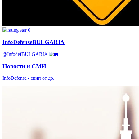
0
InfoDefenseBULGARIA
@InfodefBULGARIA
-
Новости и СМИ
InfoDefense - екип от до...