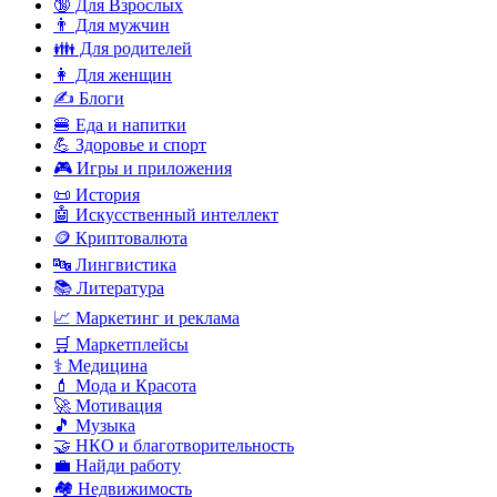
🔞 Для Взрослых
👨 Для мужчин
👪 Для родителей
👩 Для женщин
✍️ Блоги
🍔 Еда и напитки
💪 Здоровье и спорт
🎮 Игры и приложения
📜 История
🤖 Искусственный интеллект
🪙 Криптовалюта
🔤 Лингвистика
📚 Литература
📈 Маркетинг и реклама
🛒 Маркетплейсы
⚕️ Медицина
💄 Мода и Красота
🚀 Мотивация
🎵 Музыка
🤝 НКО и благотворительность
💼 Найди работу
🏘️ Недвижимость