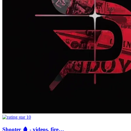
10
Shooter 🩸 - videos, fire…