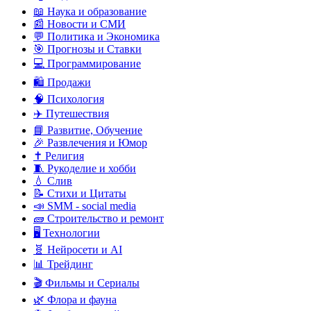
📖 Наука и образование
📰 Новости и СМИ
💬 Политика и Экономика
🎯 Прогнозы и Ставки
💻 Программирование
🛍️ Продажи
🧠 Психология
✈️ Путешествия
📘 Развитие, Обучение
🎉 Развлечения и Юмор
✝️ Религия
🧵 Рукоделие и хобби
💧 Слив
📝 Стихи и Цитаты
📣 SMM - social media
🧱 Строительство и ремонт
🖥️ Технологии
🧬 Нейросети и AI
📊 Трейдинг
🎬 Фильмы и Сериалы
🌿 Флора и фауна