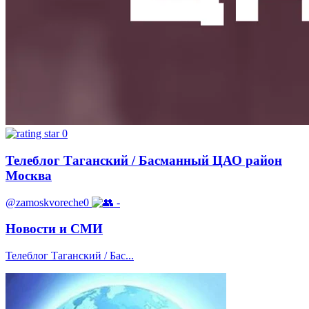
0
Телеблог Таганский / Басманный ЦАО район
Москва
@zamoskvoreche0
-
Новости и СМИ
Телеблог Таганский / Бас...