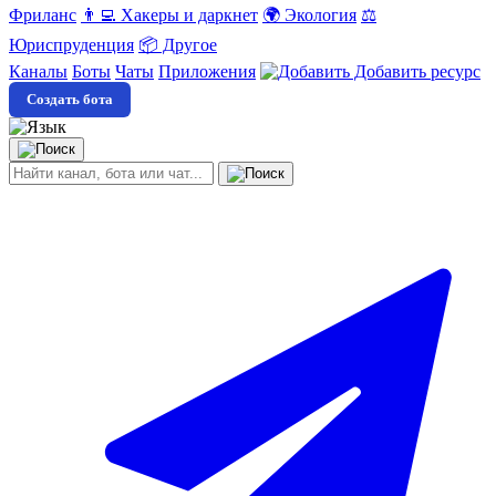
Фриланс
👨‍💻 Хакеры и даркнет
🌍 Экология
⚖️
Юриспруденция
📦 Другое
Каналы
Боты
Чаты
Приложения
Добавить ресурс
Создать бота