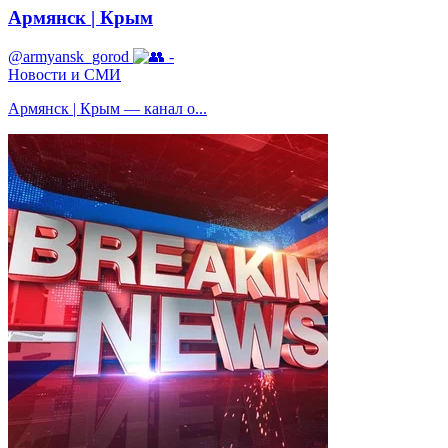
Армянск | Крым
@armyansk_gorod
-
Новости и СМИ
Армянск | Крым — канал о...