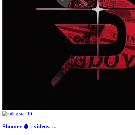
10
Shooter 🩸 - videos, ...