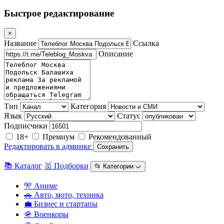
Быстрое редактирование
×
Название
Ссылка
Описание
Тип
Категория
Язык
Статус
Подписчики
18+
Премиум
Рекомендованный
Редактировать в админке
Сохранить
📚 Каталог
🥇 Подборки
📂 Категории ᨆ
🎌 Аниме
🚗 Авто, мото, техника
💼 Бизнес и стартапы
🪖 Военкоры