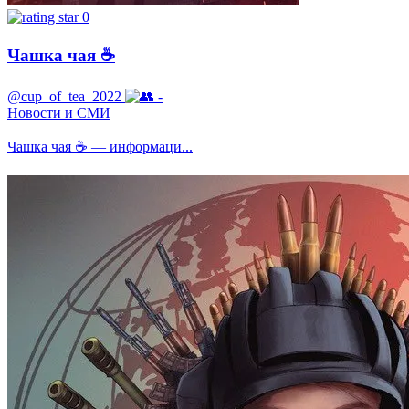
0
Чашка чая ☕️
@cup_of_tea_2022
-
Новости и СМИ
Чашка чая ☕️ — информаци...