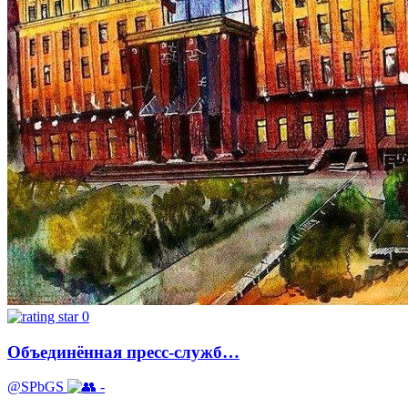
0
Объединённая пресс-служб…
@SPbGS
-