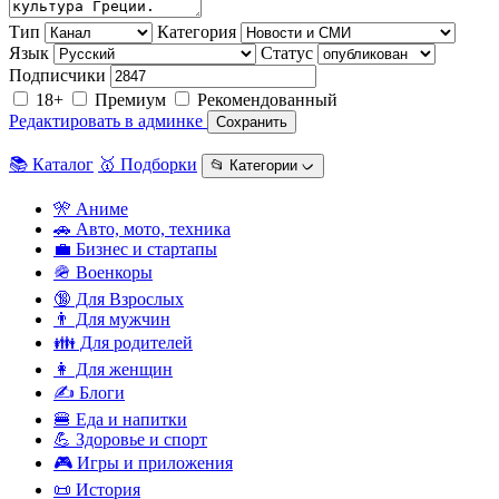
Тип
Категория
Язык
Статус
Подписчики
18+
Премиум
Рекомендованный
Редактировать в админке
Сохранить
📚 Каталог
🥇 Подборки
📂 Категории ᨆ
🎌 Аниме
🚗 Авто, мото, техника
💼 Бизнес и стартапы
🪖 Военкоры
🔞 Для Взрослых
👨 Для мужчин
👪 Для родителей
👩 Для женщин
✍️ Блоги
🍔 Еда и напитки
💪 Здоровье и спорт
🎮 Игры и приложения
📜 История