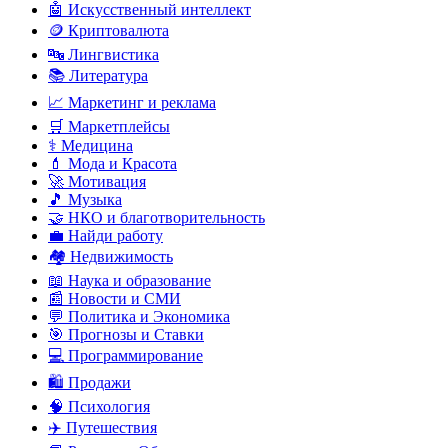
🤖 Искусственный интеллект
🪙 Криптовалюта
🔤 Лингвистика
📚 Литература
📈 Маркетинг и реклама
🛒 Маркетплейсы
⚕️ Медицина
💄 Мода и Красота
🚀 Мотивация
🎵 Музыка
🤝 НКО и благотворительность
💼 Найди работу
🏘️ Недвижимость
📖 Наука и образование
📰 Новости и СМИ
💬 Политика и Экономика
🎯 Прогнозы и Ставки
💻 Программирование
🛍️ Продажи
🧠 Психология
✈️ Путешествия