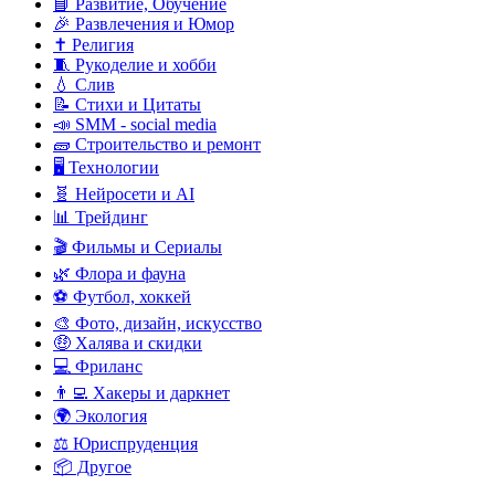
📘 Развитие, Обучение
🎉 Развлечения и Юмор
✝️ Религия
🧵 Рукоделие и хобби
💧 Слив
📝 Стихи и Цитаты
📣 SMM - social media
🧱 Строительство и ремонт
🖥️ Технологии
🧬 Нейросети и AI
📊 Трейдинг
🎬 Фильмы и Сериалы
🌿 Флора и фауна
⚽ Футбол, хоккей
🎨 Фото, дизайн, искусство
🤑 Халява и скидки
💻 Фриланс
👨‍💻 Хакеры и даркнет
🌍 Экология
⚖️ Юриспруденция
📦 Другое