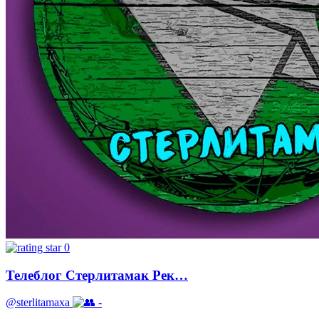
0
Телеблог Стерлитамак Рек…
@sterlitamaxa
-