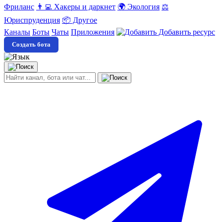
Фриланс
👨‍💻 Хакеры и даркнет
🌍 Экология
⚖️
Юриспруденция
📦 Другое
Каналы
Боты
Чаты
Приложения
Добавить ресурс
Создать бота