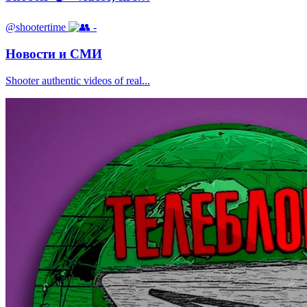
@shootertime
-
Новости и СМИ
Shooter authentic videos of real...