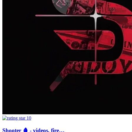
10
Shooter 🩸 - videos, fire…