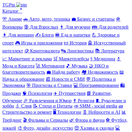
TGPin
Каталог 🢓
🎌 Аниме
🚗 Авто, мото, техника
💼 Бизнес и стартапы
🪖
Военкоры
🔞 Для Взрослых
👨 Для мужчин
👪 Для родителей
👩 Для женщин
✍️ Блоги
🍔 Еда и напитки
💪 Здоровье и
спорт
🎮 Игры и приложения
📜 История
🤖 Искусственный
интеллект
🪙 Криптовалюта
🔤 Лингвистика
📚 Литература
📈 Маркетинг и реклама
🛒 Маркетплейсы
⚕️ Медицина
💄
Мода и Красота
🚀 Мотивация
🎵 Музыка
🤝 НКО и
благотворительность
💼 Найди работу
🏘️ Недвижимость
📖
Наука и образование
📰 Новости и СМИ
💬 Политика и
Экономика
🎯 Прогнозы и Ставки
💻 Программирование
🛍️
Продажи
🧠 Психология
✈️ Путешествия
📘 Развитие,
Обучение
🎉 Развлечения и Юмор
✝️ Религия
🧵 Рукоделие и
хобби
💧 Слив
📝 Стихи и Цитаты
📣 SMM - social media
🧱
Строительство и ремонт
🖥️ Технологии
🧬 Нейросети и AI
📊
Трейдинг
🎬 Фильмы и Сериалы
🌿 Флора и фауна
⚽ Футбол,
хоккей
🎨 Фото, дизайн, искусство
🤑 Халява и скидки
💻