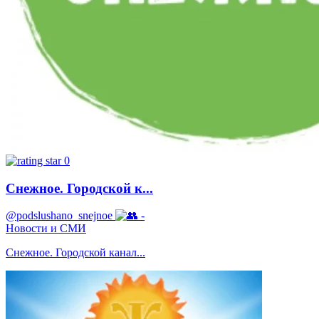
0
Снежное. Городской к...
@podslushano_snejnoe
-
Новости и СМИ
Снежное. Городской канал...