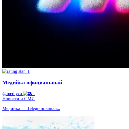
-1
Медийка официальный
@mediyca
-
Новости и СМИ
Медийка — Telegram‑канал...