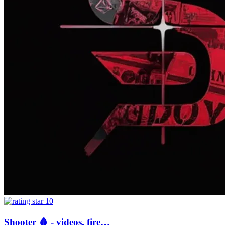
10
Shooter 🩸 - videos, fire…