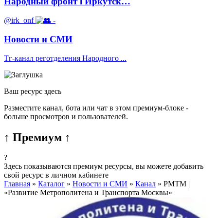
Народный фронт l Иркутск…
@irk_onf
-
Новости и СМИ
Тг-канал реготделения Народного ...
Ваш ресурс здесь
Разместите канал, бота или чат в этом премиум-блоке -
больше просмотров и пользователей.
↑ Премиум ↑
?
Здесь показываются премиум ресурсы, вы можете добавить
свой ресурс в личном кабинете
Главная
»
Каталог
»
Новости и СМИ
»
Канал
»
РМТМ |
«Развитие Метрополитена и Транспорта Москвы»