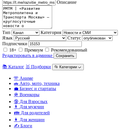
Описание
Тип
Категория
Язык
Статус
Подписчики
18+
Премиум
Рекомендованный
Редактировать в админке
Сохранить
📚 Каталог
🥇 Подборки
📂 Категории ᨆ
🎌 Аниме
🚗 Авто, мото, техника
💼 Бизнес и стартапы
🪖 Военкоры
🔞 Для Взрослых
👨 Для мужчин
👪 Для родителей
👩 Для женщин
✍️ Блоги