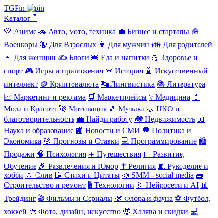
TGPin
Каталог 🢓
🎌 Аниме
🚗 Авто, мото, техника
💼 Бизнес и стартапы
🪖
Военкоры
🔞 Для Взрослых
👨 Для мужчин
👪 Для родителей
👩 Для женщин
✍️ Блоги
🍔 Еда и напитки
💪 Здоровье и
спорт
🎮 Игры и приложения
📜 История
🤖 Искусственный
интеллект
🪙 Криптовалюта
🔤 Лингвистика
📚 Литература
📈 Маркетинг и реклама
🛒 Маркетплейсы
⚕️ Медицина
💄
Мода и Красота
🚀 Мотивация
🎵 Музыка
🤝 НКО и
благотворительность
💼 Найди работу
🏘️ Недвижимость
📖
Наука и образование
📰 Новости и СМИ
💬 Политика и
Экономика
🎯 Прогнозы и Ставки
💻 Программирование
🛍️
Продажи
🧠 Психология
✈️ Путешествия
📘 Развитие,
Обучение
🎉 Развлечения и Юмор
✝️ Религия
🧵 Рукоделие и
хобби
💧 Слив
📝 Стихи и Цитаты
📣 SMM - social media
🧱
Строительство и ремонт
🖥️ Технологии
🧬 Нейросети и AI
📊
Трейдинг
🎬 Фильмы и Сериалы
🌿 Флора и фауна
⚽ Футбол,
хоккей
🎨 Фото, дизайн, искусство
🤑 Халява и скидки
💻