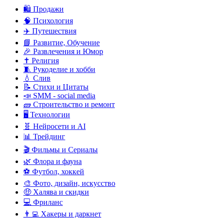
🛍️ Продажи
🧠 Психология
✈️ Путешествия
📘 Развитие, Обучение
🎉 Развлечения и Юмор
✝️ Религия
🧵 Рукоделие и хобби
💧 Слив
📝 Стихи и Цитаты
📣 SMM - social media
🧱 Строительство и ремонт
🖥️ Технологии
🧬 Нейросети и AI
📊 Трейдинг
🎬 Фильмы и Сериалы
🌿 Флора и фауна
⚽ Футбол, хоккей
🎨 Фото, дизайн, искусство
🤑 Халява и скидки
💻 Фриланс
👨‍💻 Хакеры и даркнет