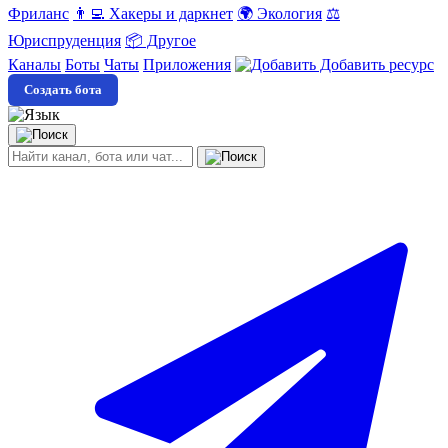
Фриланс
👨‍💻 Хакеры и даркнет
🌍 Экология
⚖️
Юриспруденция
📦 Другое
Каналы
Боты
Чаты
Приложения
Добавить ресурс
Создать бота