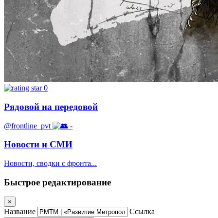
0
Рядовой на передовой
@frontline_pvt
-
Новости и СМИ
Новости, сводки с фронта...
Быстрое редактирование
×
Название
Ссылка