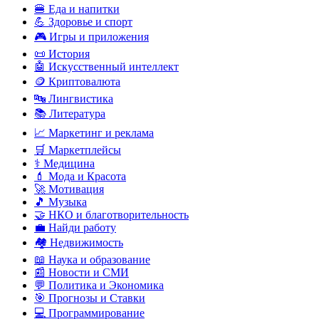
🍔 Еда и напитки
💪 Здоровье и спорт
🎮 Игры и приложения
📜 История
🤖 Искусственный интеллект
🪙 Криптовалюта
🔤 Лингвистика
📚 Литература
📈 Маркетинг и реклама
🛒 Маркетплейсы
⚕️ Медицина
💄 Мода и Красота
🚀 Мотивация
🎵 Музыка
🤝 НКО и благотворительность
💼 Найди работу
🏘️ Недвижимость
📖 Наука и образование
📰 Новости и СМИ
💬 Политика и Экономика
🎯 Прогнозы и Ставки
💻 Программирование