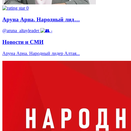
0
Аруна Арна. Народный лид…
@aruna_altayleader
-
Новости и СМИ
Аруна Арна. Народный лидер Алтая...