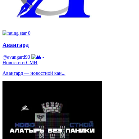
0
Авангард
@avangard93
-
Новости и СМИ
Авангард — новостной кан...