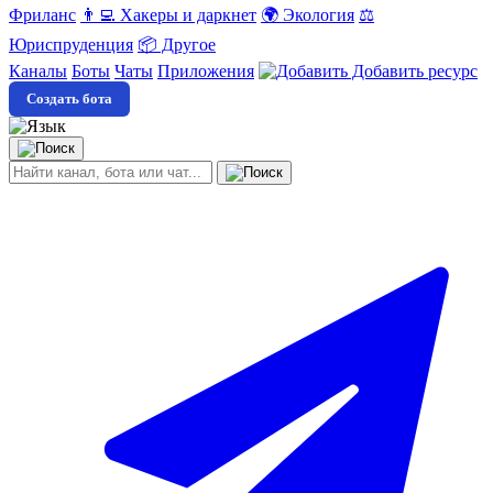
Фриланс
👨‍💻 Хакеры и даркнет
🌍 Экология
⚖️
Юриспруденция
📦 Другое
Каналы
Боты
Чаты
Приложения
Добавить ресурс
Создать бота