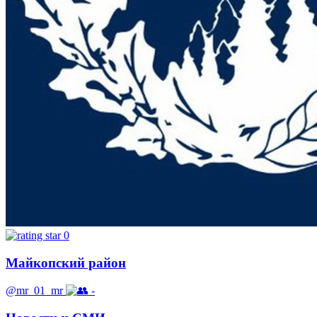
0
Майкопский район
@mr_01_mr
-