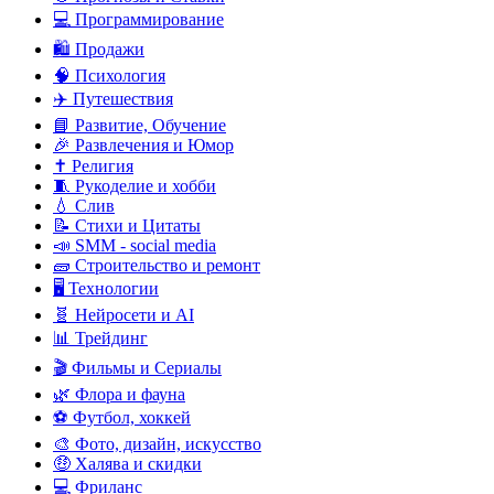
💻 Программирование
🛍️ Продажи
🧠 Психология
✈️ Путешествия
📘 Развитие, Обучение
🎉 Развлечения и Юмор
✝️ Религия
🧵 Рукоделие и хобби
💧 Слив
📝 Стихи и Цитаты
📣 SMM - social media
🧱 Строительство и ремонт
🖥️ Технологии
🧬 Нейросети и AI
📊 Трейдинг
🎬 Фильмы и Сериалы
🌿 Флора и фауна
⚽ Футбол, хоккей
🎨 Фото, дизайн, искусство
🤑 Халява и скидки
💻 Фриланс