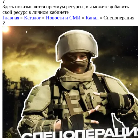
?
Здесь показываются премиум ресурсы, вы можете добавить
свой ресурс в личном кабинете
Главная
»
Каталог
»
Новости и СМИ
»
Канал
»
Спецоперация
Z