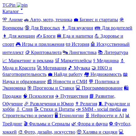
TGPin
Каталог 🢓
🎌 Аниме
🚗 Авто, мото, техника
💼 Бизнес и стартапы
🪖
Военкоры
🔞 Для Взрослых
👨 Для мужчин
👪 Для родителей
👩 Для женщин
✍️ Блоги
🍔 Еда и напитки
💪 Здоровье и
спорт
🎮 Игры и приложения
📜 История
🤖 Искусственный
интеллект
🪙 Криптовалюта
🔤 Лингвистика
📚 Литература
📈 Маркетинг и реклама
🛒 Маркетплейсы
⚕️ Медицина
💄
Мода и Красота
🚀 Мотивация
🎵 Музыка
🤝 НКО и
благотворительность
💼 Найди работу
🏘️ Недвижимость
📖
Наука и образование
📰 Новости и СМИ
💬 Политика и
Экономика
🎯 Прогнозы и Ставки
💻 Программирование
🛍️
Продажи
🧠 Психология
✈️ Путешествия
📘 Развитие,
Обучение
🎉 Развлечения и Юмор
✝️ Религия
🧵 Рукоделие и
хобби
💧 Слив
📝 Стихи и Цитаты
📣 SMM - social media
🧱
Строительство и ремонт
🖥️ Технологии
🧬 Нейросети и AI
📊
Трейдинг
🎬 Фильмы и Сериалы
🌿 Флора и фауна
⚽ Футбол,
хоккей
🎨 Фото, дизайн, искусство
🤑 Халява и скидки
💻