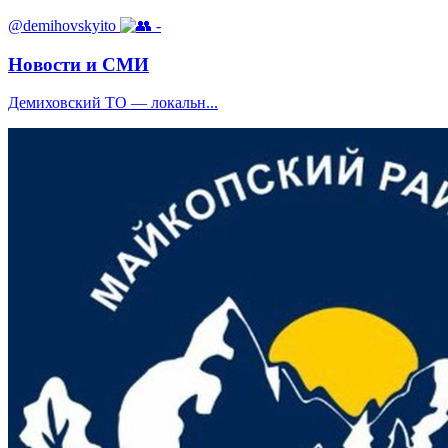
@demihovskyito
-
Новости и СМИ
Демиховский ТО — локальн...