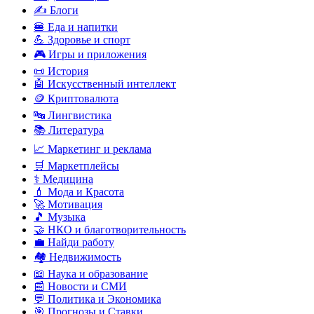
✍️ Блоги
🍔 Еда и напитки
💪 Здоровье и спорт
🎮 Игры и приложения
📜 История
🤖 Искусственный интеллект
🪙 Криптовалюта
🔤 Лингвистика
📚 Литература
📈 Маркетинг и реклама
🛒 Маркетплейсы
⚕️ Медицина
💄 Мода и Красота
🚀 Мотивация
🎵 Музыка
🤝 НКО и благотворительность
💼 Найди работу
🏘️ Недвижимость
📖 Наука и образование
📰 Новости и СМИ
💬 Политика и Экономика
🎯 Прогнозы и Ставки