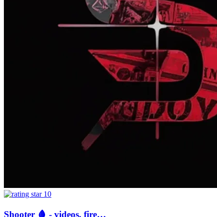
10
Shooter 🩸 - videos, fire…