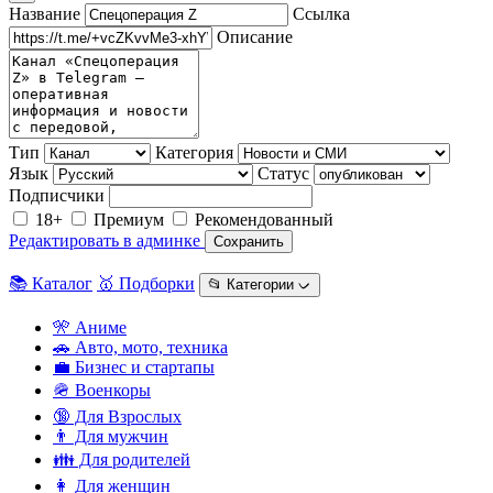
Название
Ссылка
Описание
Тип
Категория
Язык
Статус
Подписчики
18+
Премиум
Рекомендованный
Редактировать в админке
Сохранить
📚 Каталог
🥇 Подборки
📂 Категории ᨆ
🎌 Аниме
🚗 Авто, мото, техника
💼 Бизнес и стартапы
🪖 Военкоры
🔞 Для Взрослых
👨 Для мужчин
👪 Для родителей
👩 Для женщин