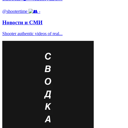
@shootertime
-
Новости и СМИ
Shooter authentic videos of real...