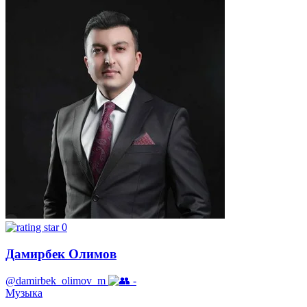
0
Дамирбек Олимов
@damirbek_olimov_m
-
Музыка