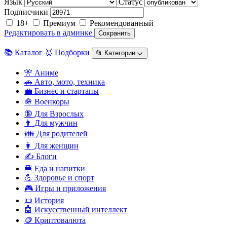
Язык
Статус
Подписчики
18+
Премиум
Рекомендованный
Редактировать в админке
Сохранить
📚 Каталог
🥇 Подборки
📂 Категории ᨆ
🎌 Аниме
🚗 Авто, мото, техника
💼 Бизнес и стартапы
🪖 Военкоры
🔞 Для Взрослых
👨 Для мужчин
👪 Для родителей
👩 Для женщин
✍️ Блоги
🍔 Еда и напитки
💪 Здоровье и спорт
🎮 Игры и приложения
📜 История
🤖 Искусственный интеллект
🪙 Криптовалюта