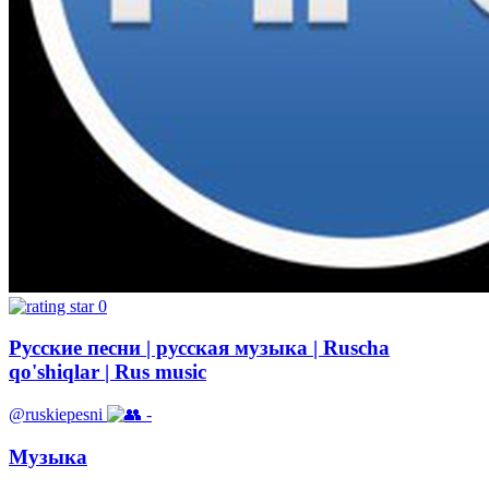
0
Русские песни | русская музыка | Ruscha
qo'shiqlar | Rus music
@ruskiepesni
-
Музыка