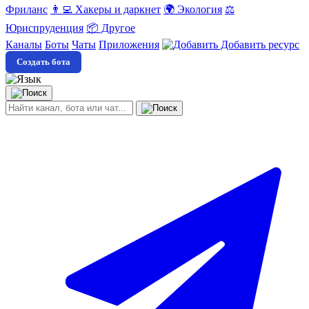
Фриланс
👨‍💻 Хакеры и даркнет
🌍 Экология
⚖️
Юриспруденция
📦 Другое
Каналы
Боты
Чаты
Приложения
Добавить ресурс
Создать бота