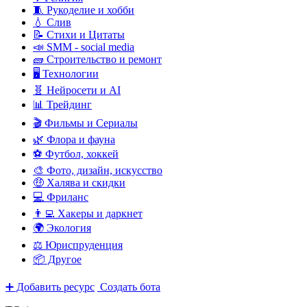
🧵 Рукоделие и хобби
💧 Слив
📝 Стихи и Цитаты
📣 SMM - social media
🧱 Строительство и ремонт
🖥️ Технологии
🧬 Нейросети и AI
📊 Трейдинг
🎬 Фильмы и Сериалы
🌿 Флора и фауна
⚽ Футбол, хоккей
🎨 Фото, дизайн, искусство
🤑 Халява и скидки
💻 Фриланс
👨‍💻 Хакеры и даркнет
🌍 Экология
⚖️ Юриспруденция
📦 Другое
➕ Добавить ресурс
Создать бота