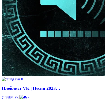
0
Плейлист VK | Песни 2023…
@treky_vk
-