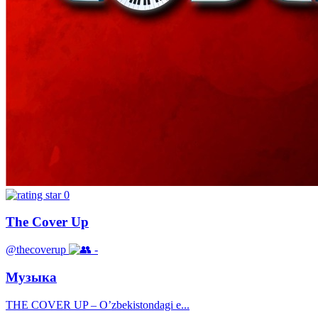
0
The Cover Up
@thecoverup
-
Музыка
THE COVER UP – O’zbekistondagi e...