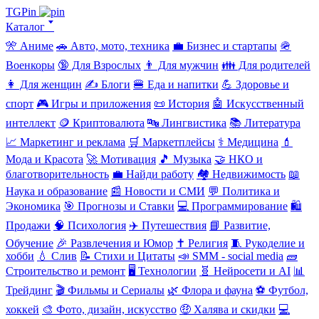
TGPin
Каталог 🢓
🎌 Аниме
🚗 Авто, мото, техника
💼 Бизнес и стартапы
🪖
Военкоры
🔞 Для Взрослых
👨 Для мужчин
👪 Для родителей
👩 Для женщин
✍️ Блоги
🍔 Еда и напитки
💪 Здоровье и
спорт
🎮 Игры и приложения
📜 История
🤖 Искусственный
интеллект
🪙 Криптовалюта
🔤 Лингвистика
📚 Литература
📈 Маркетинг и реклама
🛒 Маркетплейсы
⚕️ Медицина
💄
Мода и Красота
🚀 Мотивация
🎵 Музыка
🤝 НКО и
благотворительность
💼 Найди работу
🏘️ Недвижимость
📖
Наука и образование
📰 Новости и СМИ
💬 Политика и
Экономика
🎯 Прогнозы и Ставки
💻 Программирование
🛍️
Продажи
🧠 Психология
✈️ Путешествия
📘 Развитие,
Обучение
🎉 Развлечения и Юмор
✝️ Религия
🧵 Рукоделие и
хобби
💧 Слив
📝 Стихи и Цитаты
📣 SMM - social media
🧱
Строительство и ремонт
🖥️ Технологии
🧬 Нейросети и AI
📊
Трейдинг
🎬 Фильмы и Сериалы
🌿 Флора и фауна
⚽ Футбол,
хоккей
🎨 Фото, дизайн, искусство
🤑 Халява и скидки
💻