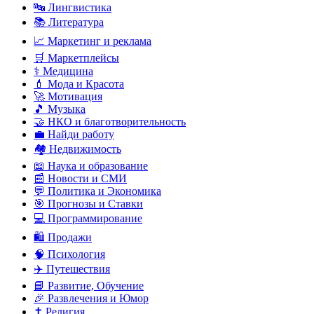
🔤 Лингвистика
📚 Литература
📈 Маркетинг и реклама
🛒 Маркетплейсы
⚕️ Медицина
💄 Мода и Красота
🚀 Мотивация
🎵 Музыка
🤝 НКО и благотворительность
💼 Найди работу
🏘️ Недвижимость
📖 Наука и образование
📰 Новости и СМИ
💬 Политика и Экономика
🎯 Прогнозы и Ставки
💻 Программирование
🛍️ Продажи
🧠 Психология
✈️ Путешествия
📘 Развитие, Обучение
🎉 Развлечения и Юмор
✝️ Религия