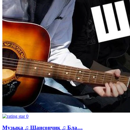
0
Музыка ♫ Шансончик ♫ Блa…