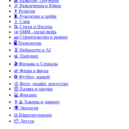
📘 Развитие, Обучение
🎉 Развлечения и Юмор
✝️ Религия
🧵 Рукоделие и хобби
💧 Слив
📝 Стихи и Цитаты
📣 SMM - social media
🧱 Строительство и ремонт
🖥️ Технологии
🧬 Нейросети и AI
📊 Трейдинг
🎬 Фильмы и Сериалы
🌿 Флора и фауна
⚽ Футбол, хоккей
🎨 Фото, дизайн, искусство
🤑 Халява и скидки
💻 Фриланс
👨‍💻 Хакеры и даркнет
🌍 Экология
⚖️ Юриспруденция
📦 Другое