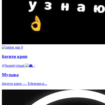
0
баунти крип
@bountyvisual
-
Музыка
баунти крип — Telegram-к...