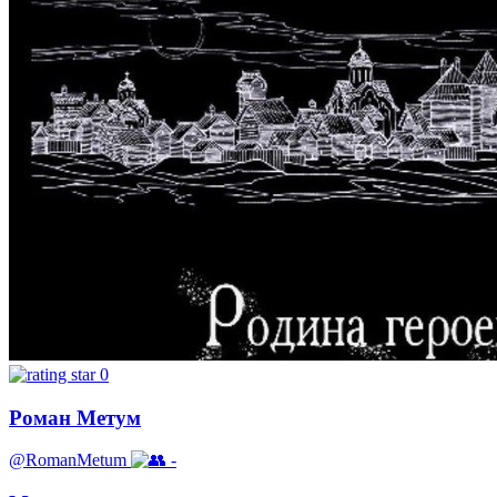
0
Роман Метум
@RomanMetum
-