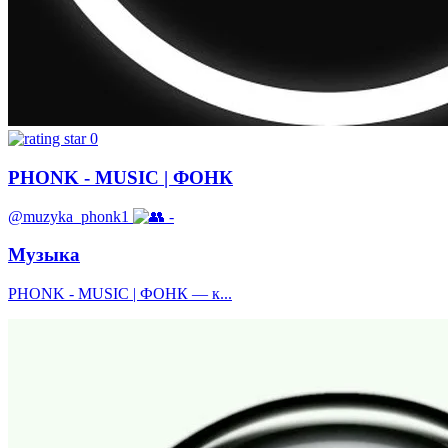
0
PHONK - MUSIC | ФОНК
@muzyka_phonk1
-
Музыка
PHONK - MUSIC | ФОНК — к...