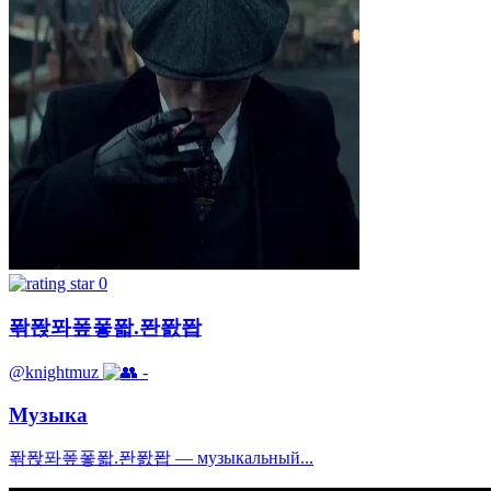
0
퐊퐍퐈퐆퐇퐓.퐌퐔퐙
@knightmuz
-
Музыка
퐊퐍퐈퐆퐇퐓.퐌퐔퐙 — музыкальный...