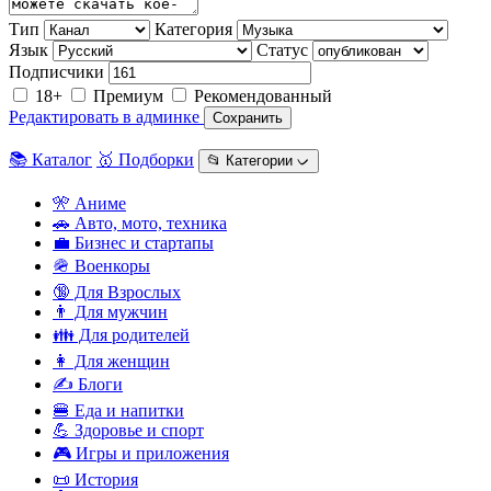
Тип
Категория
Язык
Статус
Подписчики
18+
Премиум
Рекомендованный
Редактировать в админке
Сохранить
📚 Каталог
🥇 Подборки
📂 Категории ᨆ
🎌 Аниме
🚗 Авто, мото, техника
💼 Бизнес и стартапы
🪖 Военкоры
🔞 Для Взрослых
👨 Для мужчин
👪 Для родителей
👩 Для женщин
✍️ Блоги
🍔 Еда и напитки
💪 Здоровье и спорт
🎮 Игры и приложения
📜 История