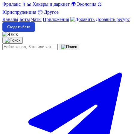
Фриланс
👨‍💻 Хакеры и даркнет
🌍 Экология
⚖️
Юриспруденция
📦 Другое
Каналы
Боты
Чаты
Приложения
Добавить ресурс
Создать бота