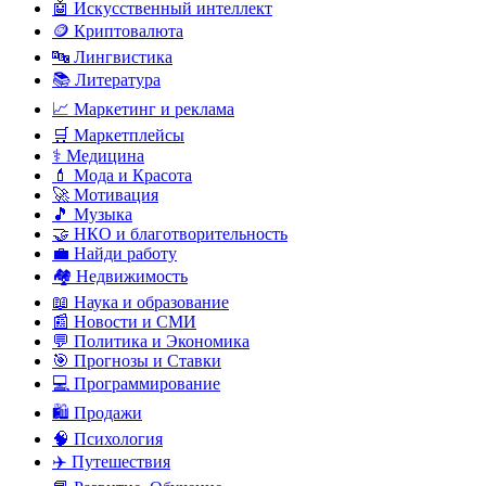
🤖 Искусственный интеллект
🪙 Криптовалюта
🔤 Лингвистика
📚 Литература
📈 Маркетинг и реклама
🛒 Маркетплейсы
⚕️ Медицина
💄 Мода и Красота
🚀 Мотивация
🎵 Музыка
🤝 НКО и благотворительность
💼 Найди работу
🏘️ Недвижимость
📖 Наука и образование
📰 Новости и СМИ
💬 Политика и Экономика
🎯 Прогнозы и Ставки
💻 Программирование
🛍️ Продажи
🧠 Психология
✈️ Путешествия