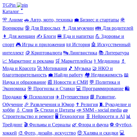
TGPin
Каталог 🢓
🎌 Аниме
🚗 Авто, мото, техника
💼 Бизнес и стартапы
🪖
Военкоры
🔞 Для Взрослых
👨 Для мужчин
👪 Для родителей
👩 Для женщин
✍️ Блоги
🍔 Еда и напитки
💪 Здоровье и
спорт
🎮 Игры и приложения
📜 История
🤖 Искусственный
интеллект
🪙 Криптовалюта
🔤 Лингвистика
📚 Литература
📈 Маркетинг и реклама
🛒 Маркетплейсы
⚕️ Медицина
💄
Мода и Красота
🚀 Мотивация
🎵 Музыка
🤝 НКО и
благотворительность
💼 Найди работу
🏘️ Недвижимость
📖
Наука и образование
📰 Новости и СМИ
💬 Политика и
Экономика
🎯 Прогнозы и Ставки
💻 Программирование
🛍️
Продажи
🧠 Психология
✈️ Путешествия
📘 Развитие,
Обучение
🎉 Развлечения и Юмор
✝️ Религия
🧵 Рукоделие и
хобби
💧 Слив
📝 Стихи и Цитаты
📣 SMM - social media
🧱
Строительство и ремонт
🖥️ Технологии
🧬 Нейросети и AI
📊
Трейдинг
🎬 Фильмы и Сериалы
🌿 Флора и фауна
⚽ Футбол,
хоккей
🎨 Фото, дизайн, искусство
🤑 Халява и скидки
💻