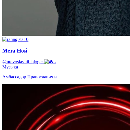
0
Мета Ной
@pravoslavnii_bloger
-
Музыка
Амбассадор Православия и...