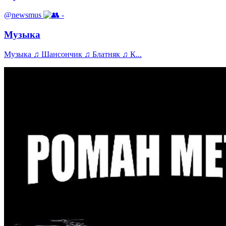
@newsmus
-
Музыка
Музыка ♫ Шансончик ♫ Блaтняк ♫ К...