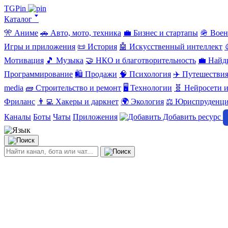
TGPin
Каталог 🢓
🎌 Аниме
🚗 Авто, мото, техника
💼 Бизнес и стартапы
🪖 Вое
Игры и приложения
📜 История
🤖 Искусственный интеллект
Мотивация
🎵 Музыка
🤝 НКО и благотворительность
💼 Найд
Программирование
🛍️ Продажи
🧠 Психология
✈️ Путешестви
media
🧱 Строительство и ремонт
🖥️ Технологии
🧬 Нейросети и
Фриланс
👨‍💻 Хакеры и даркнет
🌍 Экология
⚖️ Юриспруденц
Каналы
Боты
Чаты
Приложения
Добавить ресурс