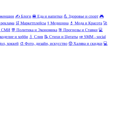
 женщин
✍️ Блоги
🍔 Еда и напитки
💪 Здоровье и спорт
🎮
 реклама
🛒 Маркетплейсы
⚕️ Медицина
💄 Мода и Красота
🚀
и СМИ
💬 Политика и Экономика
🎯 Прогнозы и Ставки
💻
коделие и хобби
💧 Слив
📝 Стихи и Цитаты
📣 SMM - social
ол, хоккей
🎨 Фото, дизайн, искусство
🤑 Халява и скидки
💻