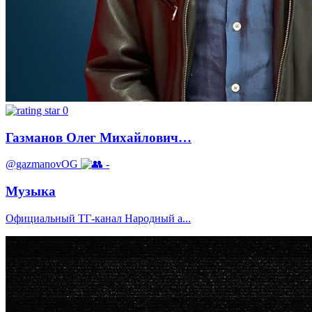
0
Газманов Олег Михайлович…
@gazmanovOG
-
Музыка
Официальный ТГ-канал Народный а...