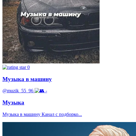
0
Музыка в машину
@muzik_55_96
-
Музыка
Музыка в машину Канал с подборко...