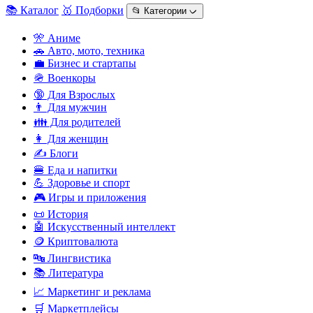
📚 Каталог
🥇 Подборки
📂 Категории ᨆ
🎌 Аниме
🚗 Авто, мото, техника
💼 Бизнес и стартапы
🪖 Военкоры
🔞 Для Взрослых
👨 Для мужчин
👪 Для родителей
👩 Для женщин
✍️ Блоги
🍔 Еда и напитки
💪 Здоровье и спорт
🎮 Игры и приложения
📜 История
🤖 Искусственный интеллект
🪙 Криптовалюта
🔤 Лингвистика
📚 Литература
📈 Маркетинг и реклама
🛒 Маркетплейсы