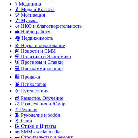
⚕️ Медицина
💄 Мода и Красота
🚀 Мотивация
🎵 Музыка
🤝 НКО и благотворительность
💼 Найди работу
🏘️ Недвижимость
📖 Наука и образование
📰 Новости и СМИ
💬 Политика и Экономика
🎯 Прогнозы и Ставки
💻 Программирование
🛍️ Продажи
🧠 Психология
✈️ Путешествия
📘 Развитие, Обучение
🎉 Развлечения и Юмор
✝️ Религия
🧵 Рукоделие и хобби
💧 Слив
📝 Стихи и Цитаты
📣 SMM - social media
🧱 Строительство и ремонт