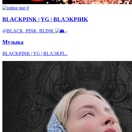
0
BLACKPINK | YG | BLΛƆKPIИK
@BLACK_PINK_BLINK
-
Музыка
BLACKPINK | YG | BLΛƆKPI...