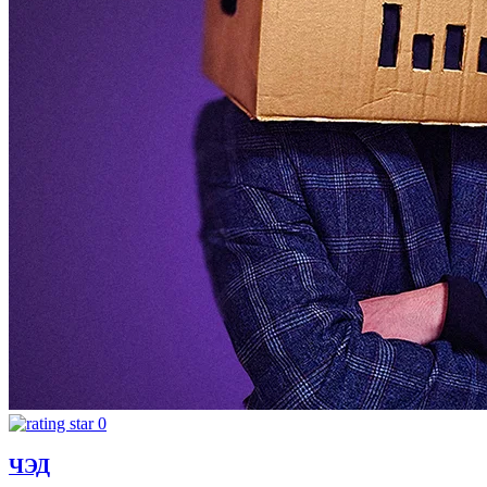
0
ЧЭД