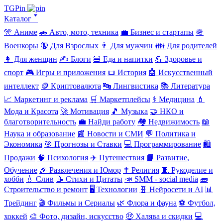
TGPin
Каталог 🢓
🎌 Аниме
🚗 Авто, мото, техника
💼 Бизнес и стартапы
🪖
Военкоры
🔞 Для Взрослых
👨 Для мужчин
👪 Для родителей
👩 Для женщин
✍️ Блоги
🍔 Еда и напитки
💪 Здоровье и
спорт
🎮 Игры и приложения
📜 История
🤖 Искусственный
интеллект
🪙 Криптовалюта
🔤 Лингвистика
📚 Литература
📈 Маркетинг и реклама
🛒 Маркетплейсы
⚕️ Медицина
💄
Мода и Красота
🚀 Мотивация
🎵 Музыка
🤝 НКО и
благотворительность
💼 Найди работу
🏘️ Недвижимость
📖
Наука и образование
📰 Новости и СМИ
💬 Политика и
Экономика
🎯 Прогнозы и Ставки
💻 Программирование
🛍️
Продажи
🧠 Психология
✈️ Путешествия
📘 Развитие,
Обучение
🎉 Развлечения и Юмор
✝️ Религия
🧵 Рукоделие и
хобби
💧 Слив
📝 Стихи и Цитаты
📣 SMM - social media
🧱
Строительство и ремонт
🖥️ Технологии
🧬 Нейросети и AI
📊
Трейдинг
🎬 Фильмы и Сериалы
🌿 Флора и фауна
⚽ Футбол,
хоккей
🎨 Фото, дизайн, искусство
🤑 Халява и скидки
💻