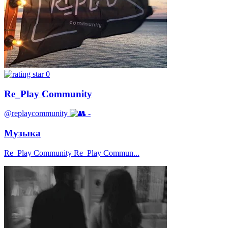
0
Re_Play Community
@replaycommunity
-
Музыка
Re_Play Community Re_Play Commun...