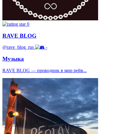
0
RAVE BLOG
@rave_blog_rus
-
Музыка
RAVE BLOG — проводник в мир рейв...