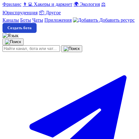
Фриланс
👨‍💻 Хакеры и даркнет
🌍 Экология
⚖️
Юриспруденция
📦 Другое
Каналы
Боты
Чаты
Приложения
Добавить ресурс
Создать бота