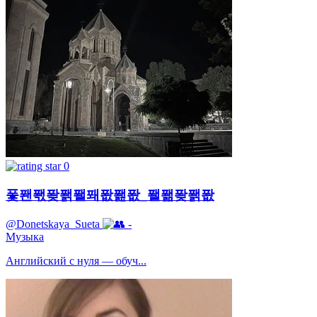
0
퐃퐨퐧퐞퐭퐬퐤퐚퐲퐚_퐬퐮퐞퐭퐚
@Donetskaya_Sueta
-
Музыка
Английский с нуля — обуч...