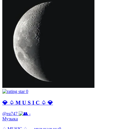
0
💎 ♤ M U S I C ♤ 💎
@ea747
-
Музыка
♤ MUSIC ♤ — музыкальный ...