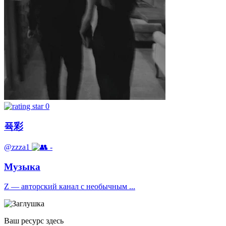
0
퓩彩
@zzza1
-
Музыка
Z — авторский канал с необычным ...
Ваш ресурс здесь