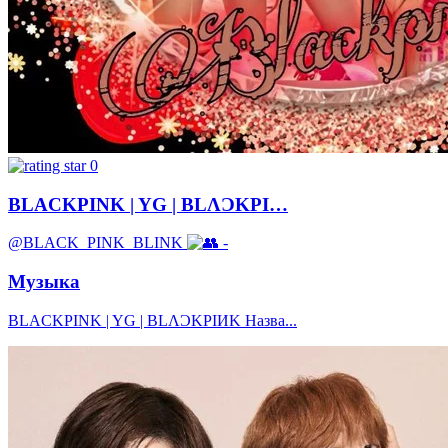
0
BLACKPINK | YG | BLΛƆKPI…
@BLACK_PINK_BLINK
-
Музыка
BLACKPINK | YG | BLΛƆKPIИK Назва...