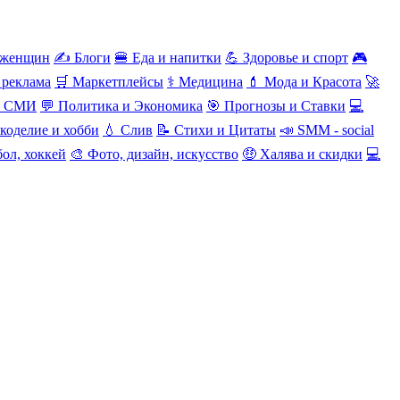
 женщин
✍️ Блоги
🍔 Еда и напитки
💪 Здоровье и спорт
🎮
 реклама
🛒 Маркетплейсы
⚕️ Медицина
💄 Мода и Красота
🚀
и СМИ
💬 Политика и Экономика
🎯 Прогнозы и Ставки
💻
коделие и хобби
💧 Слив
📝 Стихи и Цитаты
📣 SMM - social
ол, хоккей
🎨 Фото, дизайн, искусство
🤑 Халява и скидки
💻