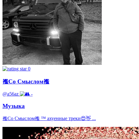
0
襤Со Смыслом襤
@a56az
-
Музыка
襤Со Смыслом襤 ™ ахуенные треки😍👋 ...