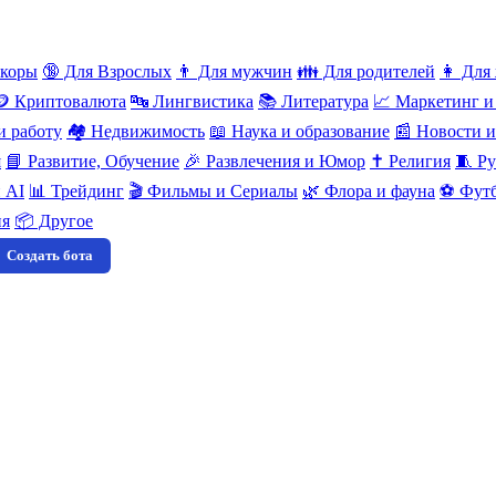
нкоры
🔞 Для Взрослых
👨 Для мужчин
👪 Для родителей
👩 Для
🪙 Криптовалюта
🔤 Лингвистика
📚 Литература
📈 Маркетинг и
и работу
🏘️ Недвижимость
📖 Наука и образование
📰 Новости 
я
📘 Развитие, Обучение
🎉 Развлечения и Юмор
✝️ Религия
🧵 Ру
 AI
📊 Трейдинг
🎬 Фильмы и Сериалы
🌿 Флора и фауна
⚽ Футб
ия
📦 Другое
Создать бота