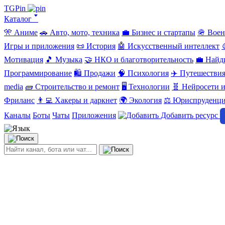
TGPin
Каталог 🢓
🎌 Аниме
🚗 Авто, мото, техника
💼 Бизнес и стартапы
🪖 Вое
Игры и приложения
📜 История
🤖 Искусственный интеллект
Мотивация
🎵 Музыка
🤝 НКО и благотворительность
💼 Найд
Программирование
🛍️ Продажи
🧠 Психология
✈️ Путешестви
media
🧱 Строительство и ремонт
🖥️ Технологии
🧬 Нейросети и
Фриланс
👨‍💻 Хакеры и даркнет
🌍 Экология
⚖️ Юриспруденц
Каналы
Боты
Чаты
Приложения
Добавить ресурс