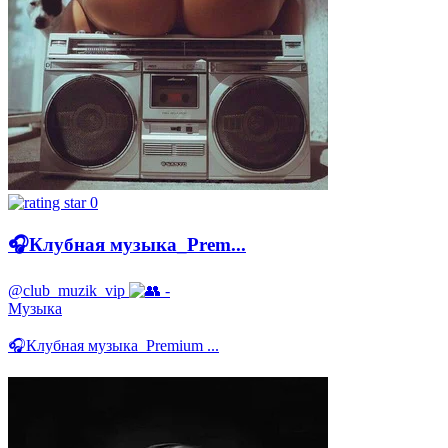
0
🎧Клубная музыка_Prem...
@club_muzik_vip
-
Музыка
🎧Клубная музыка_Premium ...