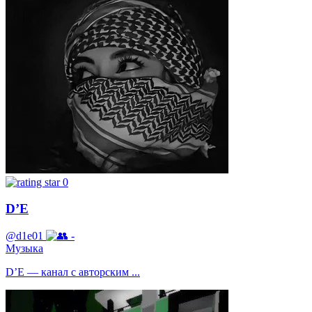
0
D’E
@d1e01
-
Музыка
D’E — канал с авторским ...