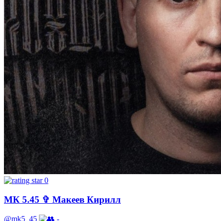
0
МК 5.45 ✞ Макеев Кирилл
@mk5_45
-