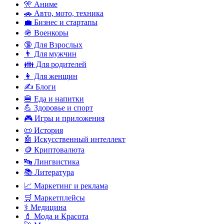
🎌 Аниме
🚗 Авто, мото, техника
💼 Бизнес и стартапы
🪖 Военкоры
🔞 Для Взрослых
👨 Для мужчин
👪 Для родителей
👩 Для женщин
✍️ Блоги
🍔 Еда и напитки
💪 Здоровье и спорт
🎮 Игры и приложения
📜 История
🤖 Искусственный интеллект
🪙 Криптовалюта
🔤 Лингвистика
📚 Литература
📈 Маркетинг и реклама
🛒 Маркетплейсы
⚕️ Медицина
💄 Мода и Красота