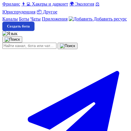
Фриланс
👨‍💻 Хакеры и даркнет
🌍 Экология
⚖️
Юриспруденция
📦 Другое
Каналы
Боты
Чаты
Приложения
Добавить ресурс
Создать бота