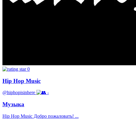
0
Hip Hop Music
@hiphopisinhere
-
Музыка
Hip Hop Music Добро пожаловать! ...