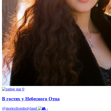
0
В гостях у Небесного Отца
@storiezfromholyland
-