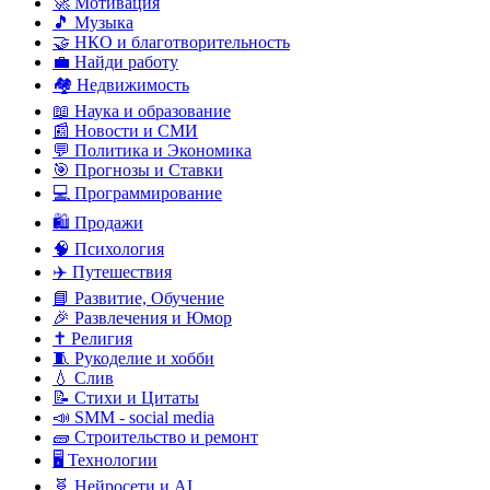
🚀 Мотивация
🎵 Музыка
🤝 НКО и благотворительность
💼 Найди работу
🏘️ Недвижимость
📖 Наука и образование
📰 Новости и СМИ
💬 Политика и Экономика
🎯 Прогнозы и Ставки
💻 Программирование
🛍️ Продажи
🧠 Психология
✈️ Путешествия
📘 Развитие, Обучение
🎉 Развлечения и Юмор
✝️ Религия
🧵 Рукоделие и хобби
💧 Слив
📝 Стихи и Цитаты
📣 SMM - social media
🧱 Строительство и ремонт
🖥️ Технологии
🧬 Нейросети и AI