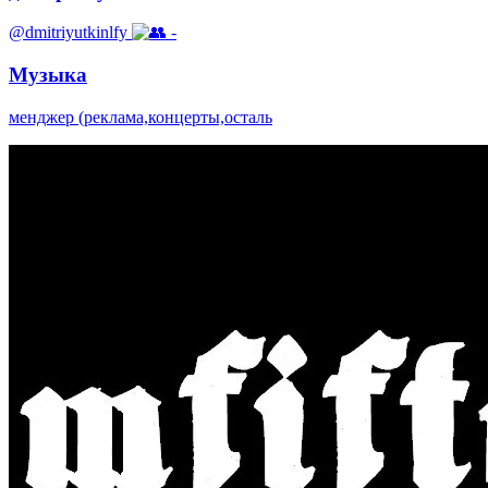
@dmitriyutkinlfy
-
Музыка
менджер (реклама,концерты,осталь