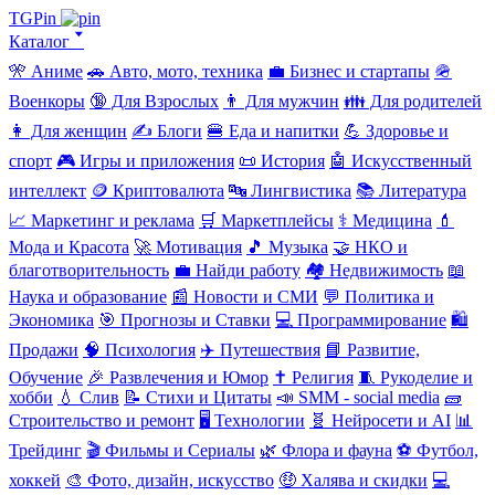
TGPin
Каталог 🢓
🎌 Аниме
🚗 Авто, мото, техника
💼 Бизнес и стартапы
🪖
Военкоры
🔞 Для Взрослых
👨 Для мужчин
👪 Для родителей
👩 Для женщин
✍️ Блоги
🍔 Еда и напитки
💪 Здоровье и
спорт
🎮 Игры и приложения
📜 История
🤖 Искусственный
интеллект
🪙 Криптовалюта
🔤 Лингвистика
📚 Литература
📈 Маркетинг и реклама
🛒 Маркетплейсы
⚕️ Медицина
💄
Мода и Красота
🚀 Мотивация
🎵 Музыка
🤝 НКО и
благотворительность
💼 Найди работу
🏘️ Недвижимость
📖
Наука и образование
📰 Новости и СМИ
💬 Политика и
Экономика
🎯 Прогнозы и Ставки
💻 Программирование
🛍️
Продажи
🧠 Психология
✈️ Путешествия
📘 Развитие,
Обучение
🎉 Развлечения и Юмор
✝️ Религия
🧵 Рукоделие и
хобби
💧 Слив
📝 Стихи и Цитаты
📣 SMM - social media
🧱
Строительство и ремонт
🖥️ Технологии
🧬 Нейросети и AI
📊
Трейдинг
🎬 Фильмы и Сериалы
🌿 Флора и фауна
⚽ Футбол,
хоккей
🎨 Фото, дизайн, искусство
🤑 Халява и скидки
💻