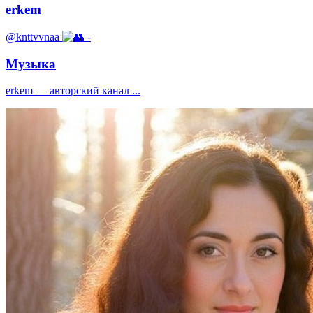
erkem
@knttvvnaa
-
Музыка
erkem — авторский канал ...