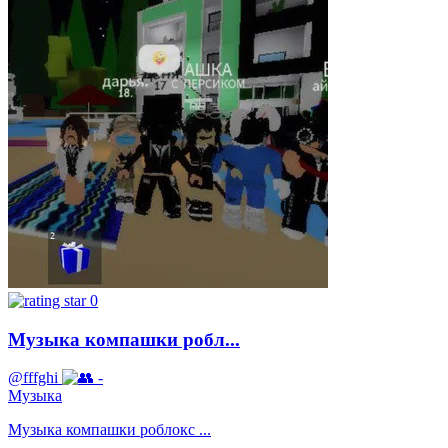
0
Музыка компашки робл...
@fffghi
-
Музыка
Музыка компашки роблокс ...