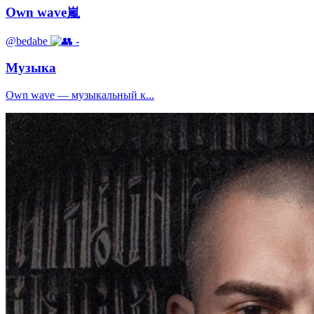
Own wave嵐
@bedabe
-
Музыка
Own wave — музыкальный к...