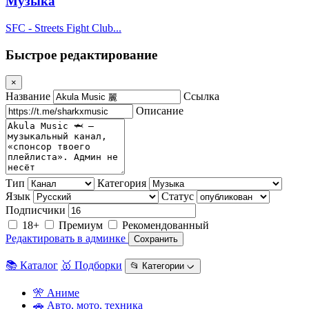
Музыка
SFC - Streets Fight Club...
Быстрое редактирование
×
Название
Ссылка
Описание
Тип
Категория
Язык
Статус
Подписчики
18+
Премиум
Рекомендованный
Редактировать в админке
Сохранить
📚 Каталог
🥇 Подборки
📂 Категории ᨆ
🎌 Аниме
🚗 Авто, мото, техника