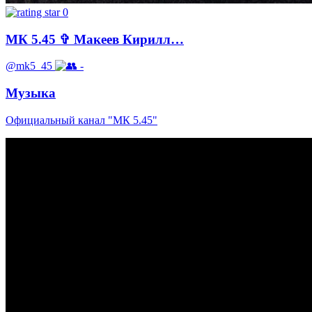
0
МК 5.45 ✞ Макеев Кирилл…
@mk5_45
-
Музыка
Официальный канал "МК 5.45"