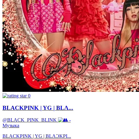
0
BLACKPINK | YG | BLΛ...
@BLACK_PINK_BLINK
-
Музыка
BLACKPINK | YG | BLΛƆKPI...