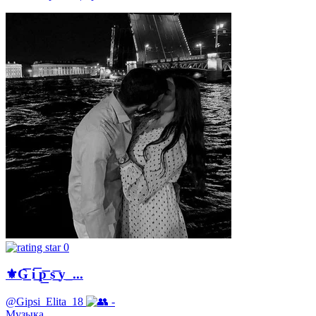
0
⚜️G͟͞ i͟͞ p͟͞ s͟͞ y_...
@Gipsi_Elita_18
-
Музыка