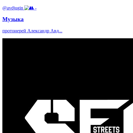
@avdjugin
-
Музыка
протоиерей Александр Авд...