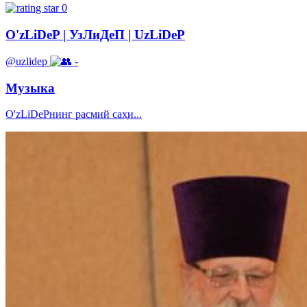
0
O'zLiDeP | УзЛиДеП | UzLiDeP
@uzlidep
-
Музыка
O'zLiDePнинг расмий саҳи...