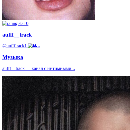
0
aufff__track
@auffftrack1
-
Музыка
aufff__track — канал с интимными...