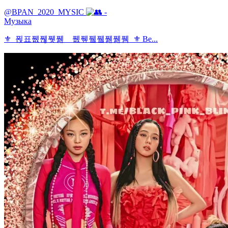
@BPAN_2020_MYSIC
-
Музыка
⚜️_푅표퓂풶퓃풾__퓂퓊퓈퓈풾풾퓀_⚜️ Ве...