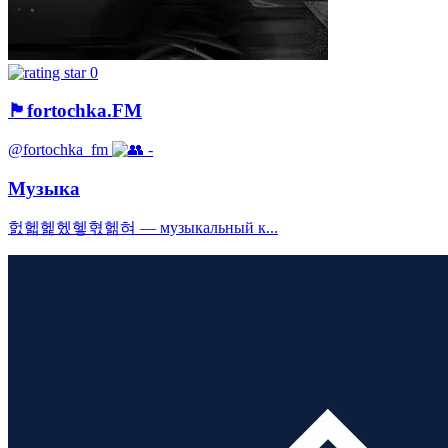
0
🏴fortochka.FM
@fortochka_fm
-
Музыка
헔헯헱헸헿혃헮혀 — музыкальный к...