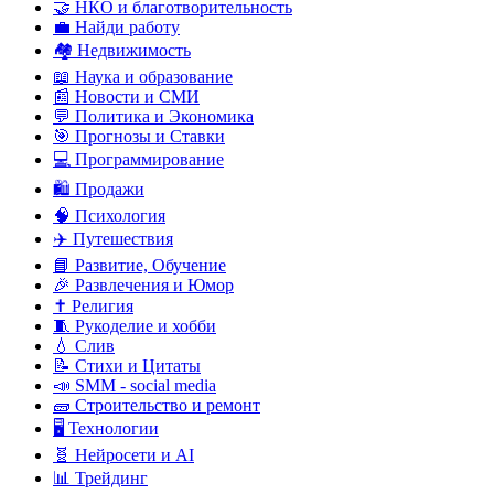
🤝 НКО и благотворительность
💼 Найди работу
🏘️ Недвижимость
📖 Наука и образование
📰 Новости и СМИ
💬 Политика и Экономика
🎯 Прогнозы и Ставки
💻 Программирование
🛍️ Продажи
🧠 Психология
✈️ Путешествия
📘 Развитие, Обучение
🎉 Развлечения и Юмор
✝️ Религия
🧵 Рукоделие и хобби
💧 Слив
📝 Стихи и Цитаты
📣 SMM - social media
🧱 Строительство и ремонт
🖥️ Технологии
🧬 Нейросети и AI
📊 Трейдинг