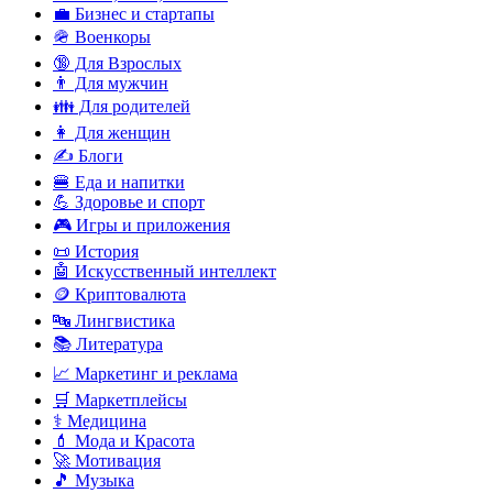
💼 Бизнес и стартапы
🪖 Военкоры
🔞 Для Взрослых
👨 Для мужчин
👪 Для родителей
👩 Для женщин
✍️ Блоги
🍔 Еда и напитки
💪 Здоровье и спорт
🎮 Игры и приложения
📜 История
🤖 Искусственный интеллект
🪙 Криптовалюта
🔤 Лингвистика
📚 Литература
📈 Маркетинг и реклама
🛒 Маркетплейсы
⚕️ Медицина
💄 Мода и Красота
🚀 Мотивация
🎵 Музыка