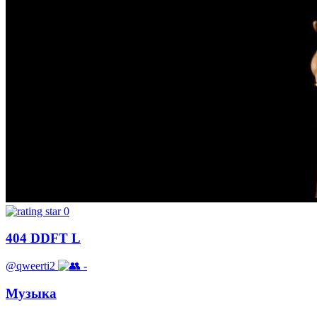
0
404 DDFT L
@qweerti2
-
Музыка