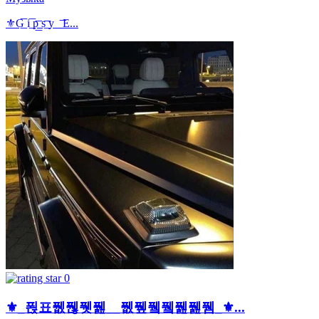
⚜️G͟͞ i͟͞ p͟͞ s͟͞ y_͟͞ E...
0
⚜️_푅표퓂풶퓃풾__퓂퓊퓈퓈풾풾퓀_⚜...