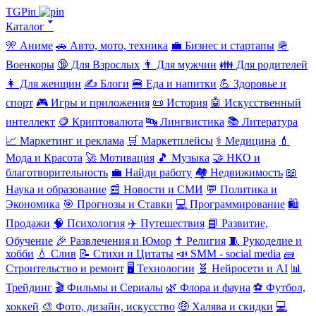
TGPin
Каталог 🢓
🎌 Аниме
🚗 Авто, мото, техника
💼 Бизнес и стартапы
🪖
Военкоры
🔞 Для Взрослых
👨 Для мужчин
👪 Для родителей
👩 Для женщин
✍️ Блоги
🍔 Еда и напитки
💪 Здоровье и
спорт
🎮 Игры и приложения
📜 История
🤖 Искусственный
интеллект
🪙 Криптовалюта
🔤 Лингвистика
📚 Литература
📈 Маркетинг и реклама
🛒 Маркетплейсы
⚕️ Медицина
💄
Мода и Красота
🚀 Мотивация
🎵 Музыка
🤝 НКО и
благотворительность
💼 Найди работу
🏘️ Недвижимость
📖
Наука и образование
📰 Новости и СМИ
💬 Политика и
Экономика
🎯 Прогнозы и Ставки
💻 Программирование
🛍️
Продажи
🧠 Психология
✈️ Путешествия
📘 Развитие,
Обучение
🎉 Развлечения и Юмор
✝️ Религия
🧵 Рукоделие и
хобби
💧 Слив
📝 Стихи и Цитаты
📣 SMM - social media
🧱
Строительство и ремонт
🖥️ Технологии
🧬 Нейросети и AI
📊
Трейдинг
🎬 Фильмы и Сериалы
🌿 Флора и фауна
⚽ Футбол,
хоккей
🎨 Фото, дизайн, искусство
🤑 Халява и скидки
💻