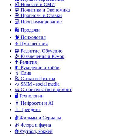
📰 Новости и СМИ
💬 Политика и Экономика
🎯 Прогнозы и Ставки
💻 Программирование
🛍️ Продажи
🧠 Психология
✈️ Путешествия
📘 Развитие, Обучение
🎉 Развлечения и Юмор
✝️ Религия
🧵 Рукоделие и хобби
💧 Слив
📝 Стихи и Цитаты
📣 SMM - social media
🧱 Строительство и ремонт
🖥️ Технологии
🧬 Нейросети и AI
📊 Трейдинг
🎬 Фильмы и Сериалы
🌿 Флора и фауна
⚽ Футбол, хоккей