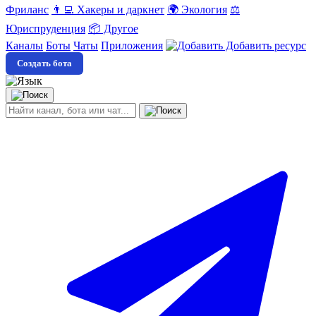
Фриланс
👨‍💻 Хакеры и даркнет
🌍 Экология
⚖️
Юриспруденция
📦 Другое
Каналы
Боты
Чаты
Приложения
Добавить ресурс
Создать бота