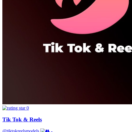
0
Tik Tok & Reels
@tiktokreelsmodels
-