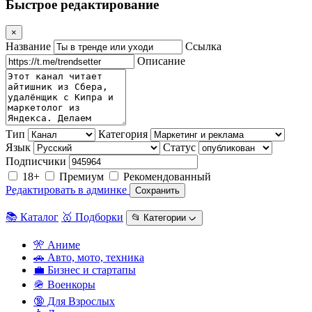
Быстрое редактирование
×
Название
Ссылка
Описание
Тип
Категория
Язык
Статус
Подписчики
18+
Премиум
Рекомендованный
Редактировать в админке
Сохранить
📚 Каталог
🥇 Подборки
📂 Категории ᨆ
🎌 Аниме
🚗 Авто, мото, техника
💼 Бизнес и стартапы
🪖 Военкоры
🔞 Для Взрослых