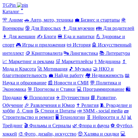
TGPin
Каталог 🢓
🎌 Аниме
🚗 Авто, мото, техника
💼 Бизнес и стартапы
🪖
Военкоры
🔞 Для Взрослых
👨 Для мужчин
👪 Для родителей
👩 Для женщин
✍️ Блоги
🍔 Еда и напитки
💪 Здоровье и
спорт
🎮 Игры и приложения
📜 История
🤖 Искусственный
интеллект
🪙 Криптовалюта
🔤 Лингвистика
📚 Литература
📈 Маркетинг и реклама
🛒 Маркетплейсы
⚕️ Медицина
💄
Мода и Красота
🚀 Мотивация
🎵 Музыка
🤝 НКО и
благотворительность
💼 Найди работу
🏘️ Недвижимость
📖
Наука и образование
📰 Новости и СМИ
💬 Политика и
Экономика
🎯 Прогнозы и Ставки
💻 Программирование
🛍️
Продажи
🧠 Психология
✈️ Путешествия
📘 Развитие,
Обучение
🎉 Развлечения и Юмор
✝️ Религия
🧵 Рукоделие и
хобби
💧 Слив
📝 Стихи и Цитаты
📣 SMM - social media
🧱
Строительство и ремонт
🖥️ Технологии
🧬 Нейросети и AI
📊
Трейдинг
🎬 Фильмы и Сериалы
🌿 Флора и фауна
⚽ Футбол,
хоккей
🎨 Фото, дизайн, искусство
🤑 Халява и скидки
💻