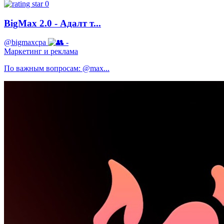
0
BigMax 2.0 - Адалт т...
@bigmaxcpa
-
Маркетинг и реклама
По важным вопросам: @max...