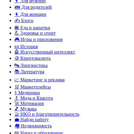
👨 Для мужчин
👪 Для родителей
👩 Для женщин
✍️ Блоги
🍔 Еда и напитки
💪 Здоровье и спорт
🎮 Игры и приложения
📜 История
🤖 Искусственный интеллект
🪙 Криптовалюта
🔤 Лингвистика
📚 Литература
📈 Маркетинг и реклама
🛒 Маркетплейсы
⚕️ Медицина
💄 Мода и Красота
🚀 Мотивация
🎵 Музыка
🤝 НКО и благотворительность
💼 Найди работу
🏘️ Недвижимость
📖 Наука и образование