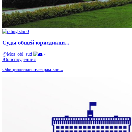
0
Суды общей юрисдикци...
@Mos_obl_sud
-
Юриспруденция
Официальный телеграм-кан...