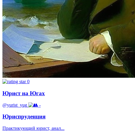
0
Юрист на Югах
@yurist_yug
-
Юриспруденция
Практикующий юрист, анал...