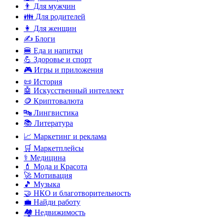
👨 Для мужчин
👪 Для родителей
👩 Для женщин
✍️ Блоги
🍔 Еда и напитки
💪 Здоровье и спорт
🎮 Игры и приложения
📜 История
🤖 Искусственный интеллект
🪙 Криптовалюта
🔤 Лингвистика
📚 Литература
📈 Маркетинг и реклама
🛒 Маркетплейсы
⚕️ Медицина
💄 Мода и Красота
🚀 Мотивация
🎵 Музыка
🤝 НКО и благотворительность
💼 Найди работу
🏘️ Недвижимость