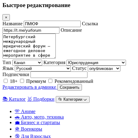
Быстрое редактирование
×
Название
Ссылка
Описание
Тип
Категория
Язык
Статус
Подписчики
18+
Премиум
Рекомендованный
Редактировать в админке
Сохранить
📚 Каталог
🥇 Подборки
📂 Категории ᨆ
🎌 Аниме
🚗 Авто, мото, техника
💼 Бизнес и стартапы
🪖 Военкоры
🔞 Для Взрослых