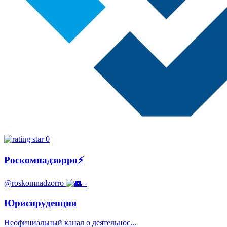
0
Роскомнадзорро⚡️
@roskomnadzorro
-
Юриспруденция
Неофициальный канал о деятельнос...