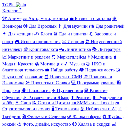
TGPin
Каталог 🢓
🎌 Аниме
🚗 Авто, мото, техника
💼 Бизнес и стартапы
🪖
Военкоры
🔞 Для Взрослых
👨 Для мужчин
👪 Для родителей
👩 Для женщин
✍️ Блоги
🍔 Еда и напитки
💪 Здоровье и
спорт
🎮 Игры и приложения
📜 История
🤖 Искусственный
интеллект
🪙 Криптовалюта
🔤 Лингвистика
📚 Литература
📈 Маркетинг и реклама
🛒 Маркетплейсы
⚕️ Медицина
💄
Мода и Красота
🚀 Мотивация
🎵 Музыка
🤝 НКО и
благотворительность
💼 Найди работу
🏘️ Недвижимость
📖
Наука и образование
📰 Новости и СМИ
💬 Политика и
Экономика
🎯 Прогнозы и Ставки
💻 Программирование
🛍️
Продажи
🧠 Психология
✈️ Путешествия
📘 Развитие,
Обучение
🎉 Развлечения и Юмор
✝️ Религия
🧵 Рукоделие и
хобби
💧 Слив
📝 Стихи и Цитаты
📣 SMM - social media
🧱
Строительство и ремонт
🖥️ Технологии
🧬 Нейросети и AI
📊
Трейдинг
🎬 Фильмы и Сериалы
🌿 Флора и фауна
⚽ Футбол,
хоккей
🎨 Фото, дизайн, искусство
🤑 Халява и скидки
💻