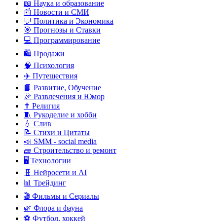
📖 Наука и образование
📰 Новости и СМИ
💬 Политика и Экономика
🎯 Прогнозы и Ставки
💻 Программирование
🛍️ Продажи
🧠 Психология
✈️ Путешествия
📘 Развитие, Обучение
🎉 Развлечения и Юмор
✝️ Религия
🧵 Рукоделие и хобби
💧 Слив
📝 Стихи и Цитаты
📣 SMM - social media
🧱 Строительство и ремонт
🖥️ Технологии
🧬 Нейросети и AI
📊 Трейдинг
🎬 Фильмы и Сериалы
🌿 Флора и фауна
⚽ Футбол, хоккей