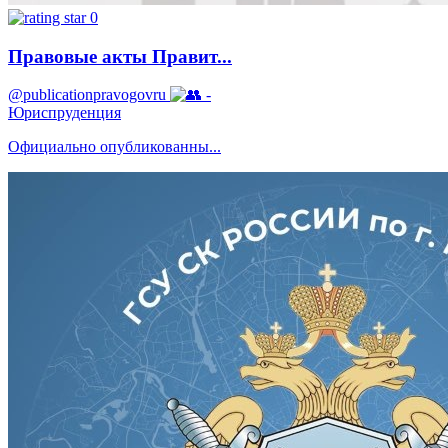
0
Правовые акты Правит...
@publicationpravogovru
-
Юриспруденция
Официально опубликованны...