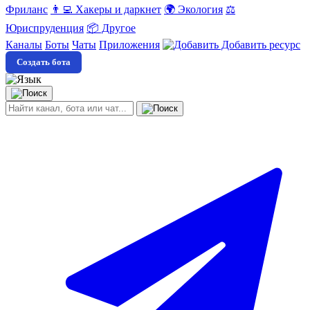
Фриланс
👨‍💻 Хакеры и даркнет
🌍 Экология
⚖️
Юриспруденция
📦 Другое
Каналы
Боты
Чаты
Приложения
Добавить ресурс
Создать бота