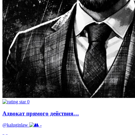
0
Адвокат прямого действия…
@kaluginlaw
-