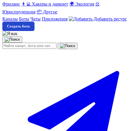
Фриланс
👨‍💻 Хакеры и даркнет
🌍 Экология
⚖️
Юриспруденция
📦 Другое
Каналы
Боты
Чаты
Приложения
Добавить ресурс
Создать бота