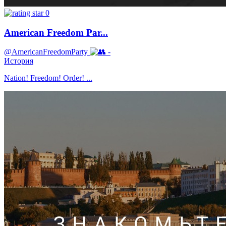
0
American Freedom Par...
@AmericanFreedomParty
-
История
Nation! Freedom! Order! ...