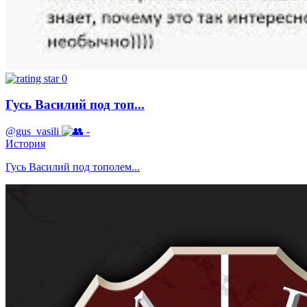
0
Гусь Василий под топ...
@gus_vasili
-
История
Гусь Василий под тополем...