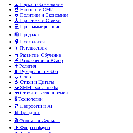
📖 Наука и образование
📰 Новости и СМИ
💬 Политика и Экономика
🎯 Прогнозы и Ставки
💻 Программирование
🛍️ Продажи
🧠 Психология
✈️ Путешествия
📘 Развитие, Обучение
🎉 Развлечения и Юмор
✝️ Религия
🧵 Рукоделие и хобби
💧 Слив
📝 Стихи и Цитаты
📣 SMM - social media
🧱 Строительство и ремонт
🖥️ Технологии
🧬 Нейросети и AI
📊 Трейдинг
🎬 Фильмы и Сериалы
🌿 Флора и фауна