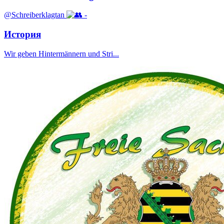
@Schreiberklagtan
-
История
Wir geben Hintermännern und Stri...