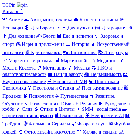
TGPin
Каталог 🢓
🎌 Аниме
🚗 Авто, мото, техника
💼 Бизнес и стартапы
🪖
Военкоры
🔞 Для Взрослых
👨 Для мужчин
👪 Для родителей
👩 Для женщин
✍️ Блоги
🍔 Еда и напитки
💪 Здоровье и
спорт
🎮 Игры и приложения
📜 История
🤖 Искусственный
интеллект
🪙 Криптовалюта
🔤 Лингвистика
📚 Литература
📈 Маркетинг и реклама
🛒 Маркетплейсы
⚕️ Медицина
💄
Мода и Красота
🚀 Мотивация
🎵 Музыка
🤝 НКО и
благотворительность
💼 Найди работу
🏘️ Недвижимость
📖
Наука и образование
📰 Новости и СМИ
💬 Политика и
Экономика
🎯 Прогнозы и Ставки
💻 Программирование
🛍️
Продажи
🧠 Психология
✈️ Путешествия
📘 Развитие,
Обучение
🎉 Развлечения и Юмор
✝️ Религия
🧵 Рукоделие и
хобби
💧 Слив
📝 Стихи и Цитаты
📣 SMM - social media
🧱
Строительство и ремонт
🖥️ Технологии
🧬 Нейросети и AI
📊
Трейдинг
🎬 Фильмы и Сериалы
🌿 Флора и фауна
⚽ Футбол,
хоккей
🎨 Фото, дизайн, искусство
🤑 Халява и скидки
💻