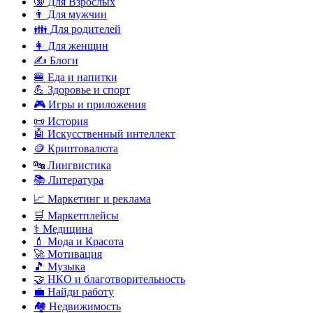
🔞 Для Взрослых
👨 Для мужчин
👪 Для родителей
👩 Для женщин
✍️ Блоги
🍔 Еда и напитки
💪 Здоровье и спорт
🎮 Игры и приложения
📜 История
🤖 Искусственный интеллект
🪙 Криптовалюта
🔤 Лингвистика
📚 Литература
📈 Маркетинг и реклама
🛒 Маркетплейсы
⚕️ Медицина
💄 Мода и Красота
🚀 Мотивация
🎵 Музыка
🤝 НКО и благотворительность
💼 Найди работу
🏘️ Недвижимость