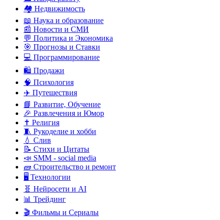
🏘️ Недвижимость
📖 Наука и образование
📰 Новости и СМИ
💬 Политика и Экономика
🎯 Прогнозы и Ставки
💻 Программирование
🛍️ Продажи
🧠 Психология
✈️ Путешествия
📘 Развитие, Обучение
🎉 Развлечения и Юмор
✝️ Религия
🧵 Рукоделие и хобби
💧 Слив
📝 Стихи и Цитаты
📣 SMM - social media
🧱 Строительство и ремонт
🖥️ Технологии
🧬 Нейросети и AI
📊 Трейдинг
🎬 Фильмы и Сериалы