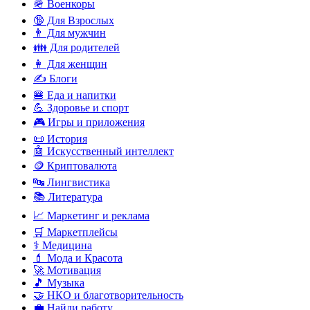
🪖 Военкоры
🔞 Для Взрослых
👨 Для мужчин
👪 Для родителей
👩 Для женщин
✍️ Блоги
🍔 Еда и напитки
💪 Здоровье и спорт
🎮 Игры и приложения
📜 История
🤖 Искусственный интеллект
🪙 Криптовалюта
🔤 Лингвистика
📚 Литература
📈 Маркетинг и реклама
🛒 Маркетплейсы
⚕️ Медицина
💄 Мода и Красота
🚀 Мотивация
🎵 Музыка
🤝 НКО и благотворительность
💼 Найди работу