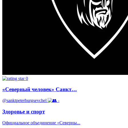
0
«Северный человек» Санкт…
@sanktpeterburgsevchel
-
Здоровье и спорт
Официальное объединение «Северны...