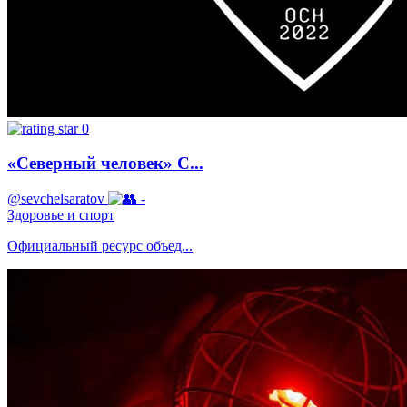
0
«Северный человек» С...
@sevchelsaratov
-
Здоровье и спорт
Официальный ресурс объед...