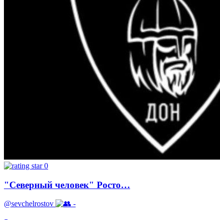
0
"Северный человек" Росто…
@sevchelrostov
-