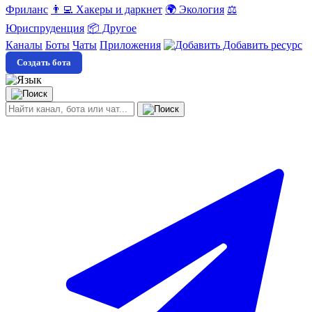
Фриланс
👨‍💻 Хакеры и даркнет
🌍 Экология
⚖️
Юриспруденция
📦 Другое
Каналы
Боты
Чаты
Приложения
Добавить ресурс
Создать бота