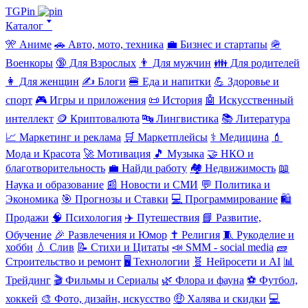
TGPin
Каталог 🢓
🎌 Аниме
🚗 Авто, мото, техника
💼 Бизнес и стартапы
🪖
Военкоры
🔞 Для Взрослых
👨 Для мужчин
👪 Для родителей
👩 Для женщин
✍️ Блоги
🍔 Еда и напитки
💪 Здоровье и
спорт
🎮 Игры и приложения
📜 История
🤖 Искусственный
интеллект
🪙 Криптовалюта
🔤 Лингвистика
📚 Литература
📈 Маркетинг и реклама
🛒 Маркетплейсы
⚕️ Медицина
💄
Мода и Красота
🚀 Мотивация
🎵 Музыка
🤝 НКО и
благотворительность
💼 Найди работу
🏘️ Недвижимость
📖
Наука и образование
📰 Новости и СМИ
💬 Политика и
Экономика
🎯 Прогнозы и Ставки
💻 Программирование
🛍️
Продажи
🧠 Психология
✈️ Путешествия
📘 Развитие,
Обучение
🎉 Развлечения и Юмор
✝️ Религия
🧵 Рукоделие и
хобби
💧 Слив
📝 Стихи и Цитаты
📣 SMM - social media
🧱
Строительство и ремонт
🖥️ Технологии
🧬 Нейросети и AI
📊
Трейдинг
🎬 Фильмы и Сериалы
🌿 Флора и фауна
⚽ Футбол,
хоккей
🎨 Фото, дизайн, искусство
🤑 Халява и скидки
💻