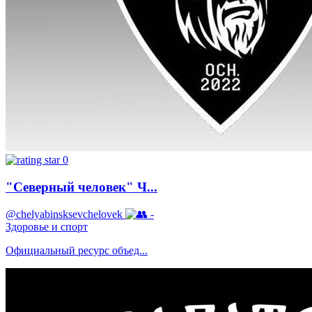
0
"Северный человек" Ч...
@chelyabinsksevchelovek
-
Здоровье и спорт
Официальный ресурс объед...