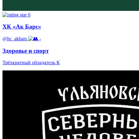
0
ХК «Ак Барс»
@hc_akbars
-
Здоровье и спорт
Трёхкратный обладатель К