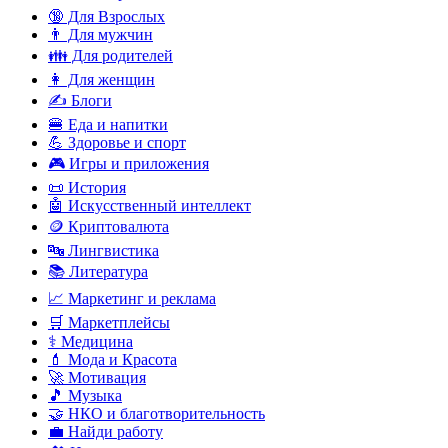
🔞 Для Взрослых
👨 Для мужчин
👪 Для родителей
👩 Для женщин
✍️ Блоги
🍔 Еда и напитки
💪 Здоровье и спорт
🎮 Игры и приложения
📜 История
🤖 Искусственный интеллект
🪙 Криптовалюта
🔤 Лингвистика
📚 Литература
📈 Маркетинг и реклама
🛒 Маркетплейсы
⚕️ Медицина
💄 Мода и Красота
🚀 Мотивация
🎵 Музыка
🤝 НКО и благотворительность
💼 Найди работу