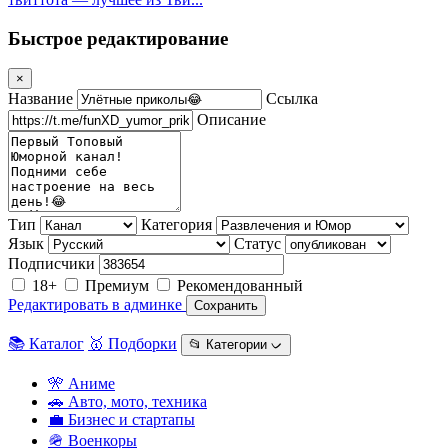
Быстрое редактирование
×
Название
Ссылка
Описание
Тип
Категория
Язык
Статус
Подписчики
18+
Премиум
Рекомендованный
Редактировать в админке
Сохранить
📚 Каталог
🥇 Подборки
📂 Категории ᨆ
🎌 Аниме
🚗 Авто, мото, техника
💼 Бизнес и стартапы
🪖 Военкоры