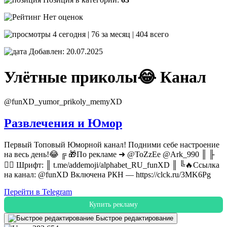
Нет оценок
4 сегодня | 76 за месяц | 404 всего
Добавлен: 20.07.2025
Улётные приколы😂
Канал
@funXD_yumor_prikoly_memyXD
Развлечения и Юмор
Первый Топовый Юморной канал! Подними себе настроение
на весь день!😂 ╔ 🎁По рекламе ➜ @ToZzEe @Ark_990 ║ ╟
👇🏻 Шрифт: ║ t.me/addemoji/alphabet_RU_funXD ║ ╚🔥Ссылка
на канал: @funXD Включена РКН — https://clck.ru/3MK6Pg
Перейти в Telegram
Купить рекламу
Быстрое редактирование