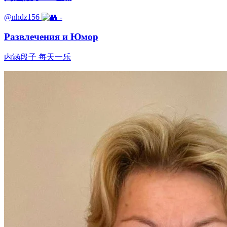
@nhdz156
-
Развлечения и Юмор
内涵段子 每天一乐