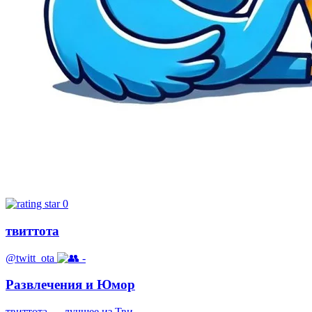
0
твиттота
@twitt_ota
-
Развлечения и Юмор
твиттота — лучшее из Тви...