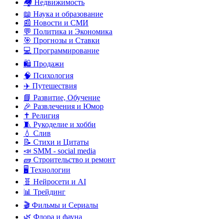
🏘️ Недвижимость
📖 Наука и образование
📰 Новости и СМИ
💬 Политика и Экономика
🎯 Прогнозы и Ставки
💻 Программирование
🛍️ Продажи
🧠 Психология
✈️ Путешествия
📘 Развитие, Обучение
🎉 Развлечения и Юмор
✝️ Религия
🧵 Рукоделие и хобби
💧 Слив
📝 Стихи и Цитаты
📣 SMM - social media
🧱 Строительство и ремонт
🖥️ Технологии
🧬 Нейросети и AI
📊 Трейдинг
🎬 Фильмы и Сериалы
🌿 Флора и фауна