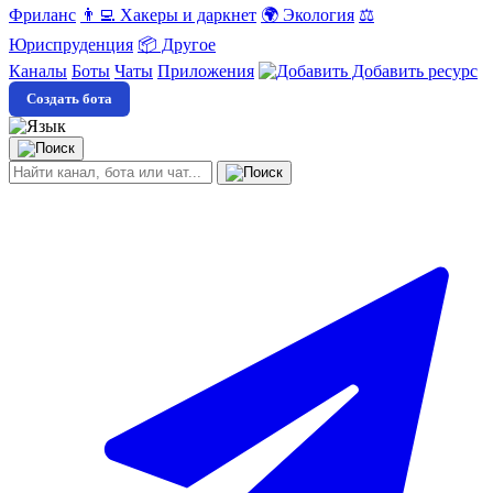
Фриланс
👨‍💻 Хакеры и даркнет
🌍 Экология
⚖️
Юриспруденция
📦 Другое
Каналы
Боты
Чаты
Приложения
Добавить ресурс
Создать бота