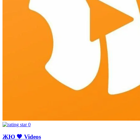
0
ЖЮ 🧡 Videos