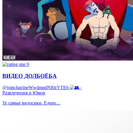
0
ВИДЕО ДОЛБОЁБА
@joinchat/meWwdmpdNI0zYTE6
-
Развлечения и Юмор
Те самые видосики. Единс...