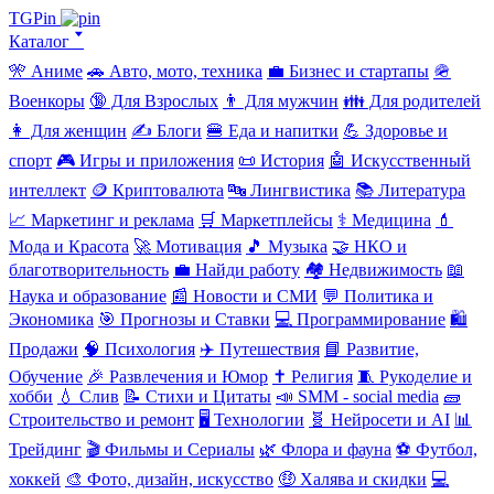
TGPin
Каталог 🢓
🎌 Аниме
🚗 Авто, мото, техника
💼 Бизнес и стартапы
🪖
Военкоры
🔞 Для Взрослых
👨 Для мужчин
👪 Для родителей
👩 Для женщин
✍️ Блоги
🍔 Еда и напитки
💪 Здоровье и
спорт
🎮 Игры и приложения
📜 История
🤖 Искусственный
интеллект
🪙 Криптовалюта
🔤 Лингвистика
📚 Литература
📈 Маркетинг и реклама
🛒 Маркетплейсы
⚕️ Медицина
💄
Мода и Красота
🚀 Мотивация
🎵 Музыка
🤝 НКО и
благотворительность
💼 Найди работу
🏘️ Недвижимость
📖
Наука и образование
📰 Новости и СМИ
💬 Политика и
Экономика
🎯 Прогнозы и Ставки
💻 Программирование
🛍️
Продажи
🧠 Психология
✈️ Путешествия
📘 Развитие,
Обучение
🎉 Развлечения и Юмор
✝️ Религия
🧵 Рукоделие и
хобби
💧 Слив
📝 Стихи и Цитаты
📣 SMM - social media
🧱
Строительство и ремонт
🖥️ Технологии
🧬 Нейросети и AI
📊
Трейдинг
🎬 Фильмы и Сериалы
🌿 Флора и фауна
⚽ Футбол,
хоккей
🎨 Фото, дизайн, искусство
🤑 Халява и скидки
💻