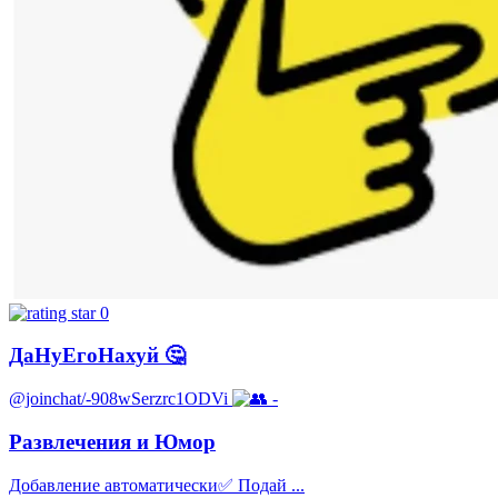
0
ДаНуЕгоНахуй 🤔
@joinchat/-908wSerzrc1ODVi
-
Развлечения и Юмор
Добавление автоматически✅ Подай ...