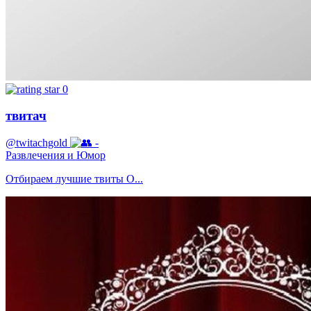
0
твитач
@twitachgold
-
Развлечения и Юмор
Отбираем лучшие твиты О...