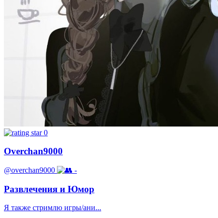
0
Overchan9000
@overchan9000
-
Развлечения и Юмор
Я также стримлю игры/ани...