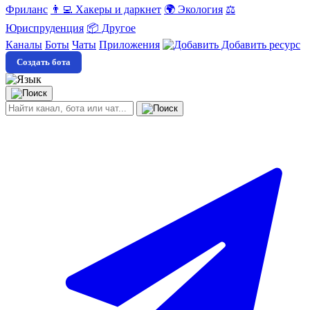
Фриланс
👨‍💻 Хакеры и даркнет
🌍 Экология
⚖️
Юриспруденция
📦 Другое
Каналы
Боты
Чаты
Приложения
Добавить ресурс
Создать бота