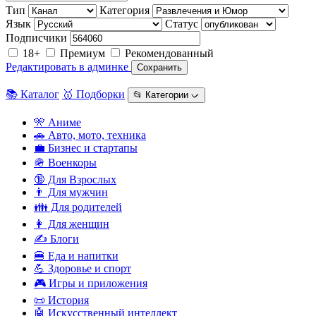
Тип
Категория
Язык
Статус
Подписчики
18+
Премиум
Рекомендованный
Редактировать в админке
Сохранить
📚 Каталог
🥇 Подборки
📂 Категории ᨆ
🎌 Аниме
🚗 Авто, мото, техника
💼 Бизнес и стартапы
🪖 Военкоры
🔞 Для Взрослых
👨 Для мужчин
👪 Для родителей
👩 Для женщин
✍️ Блоги
🍔 Еда и напитки
💪 Здоровье и спорт
🎮 Игры и приложения
📜 История
🤖 Искусственный интеллект