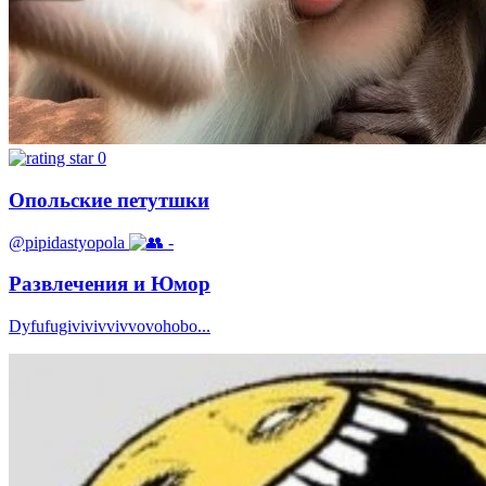
0
Опольские петутшки
@pipidastyopola
-
Развлечения и Юмор
Dyfufugivivivvivvovohobo...