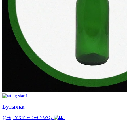
1
Бутылка
@+6j4YXffTwDw0YWQy
-