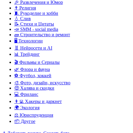
🎉 Развлечения и Юмор
✝️ Религия
🧵 Рукоделие и хобби
💧 Слив
📝 Стихи и Цитаты
📣 SMM - social media
🧱 Строительство и ремонт
🖥️ Технологии
🧬 Нейросети и AI
📊 Трейдинг
🎬 Фильмы и Сериалы
🌿 Флора и фауна
⚽ Футбол, хоккей
🎨 Фото, дизайн, искусство
🤑 Халява и скидки
💻 Фриланс
👨‍💻 Хакеры и даркнет
🌍 Экология
⚖️ Юриспруденция
📦 Другое