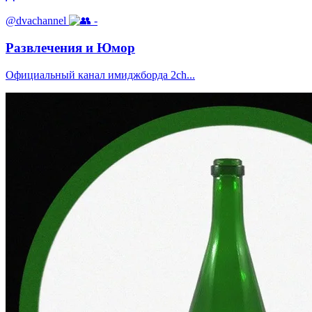
@dvachannel
-
Развлечения и Юмор
Официальный канал имиджборда 2ch...