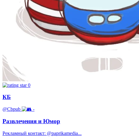
0
КБ
@Cbpub
-
Развлечения и Юмор
Рекламный контакт: @paprikamedia...