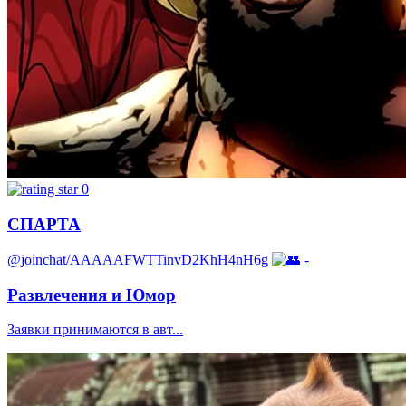
0
СПАРТА
@joinchat/AAAAAFWTTinvD2KhH4nH6g
-
Развлечения и Юмор
Заявки принимаются в авт...