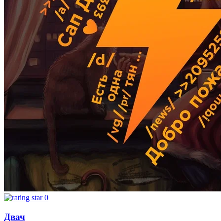
0
Двач