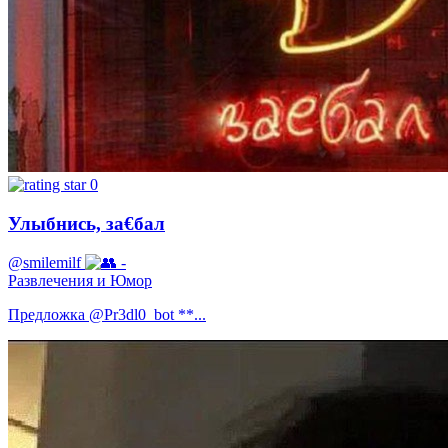
0
Улыбнись, за€бал
@smilemilf
-
Развлечения и Юмор
Предложка @Pr3dl0_bot **...