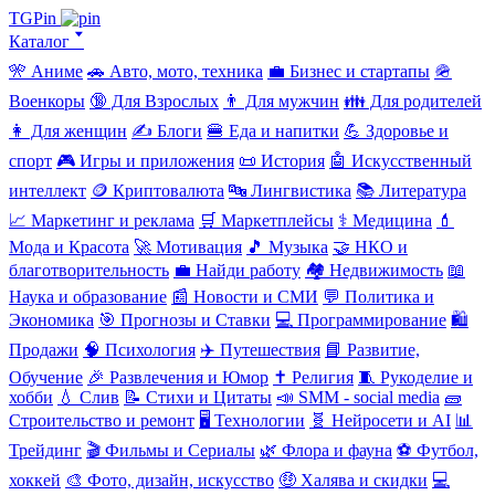
TGPin
Каталог 🢓
🎌 Аниме
🚗 Авто, мото, техника
💼 Бизнес и стартапы
🪖
Военкоры
🔞 Для Взрослых
👨 Для мужчин
👪 Для родителей
👩 Для женщин
✍️ Блоги
🍔 Еда и напитки
💪 Здоровье и
спорт
🎮 Игры и приложения
📜 История
🤖 Искусственный
интеллект
🪙 Криптовалюта
🔤 Лингвистика
📚 Литература
📈 Маркетинг и реклама
🛒 Маркетплейсы
⚕️ Медицина
💄
Мода и Красота
🚀 Мотивация
🎵 Музыка
🤝 НКО и
благотворительность
💼 Найди работу
🏘️ Недвижимость
📖
Наука и образование
📰 Новости и СМИ
💬 Политика и
Экономика
🎯 Прогнозы и Ставки
💻 Программирование
🛍️
Продажи
🧠 Психология
✈️ Путешествия
📘 Развитие,
Обучение
🎉 Развлечения и Юмор
✝️ Религия
🧵 Рукоделие и
хобби
💧 Слив
📝 Стихи и Цитаты
📣 SMM - social media
🧱
Строительство и ремонт
🖥️ Технологии
🧬 Нейросети и AI
📊
Трейдинг
🎬 Фильмы и Сериалы
🌿 Флора и фауна
⚽ Футбол,
хоккей
🎨 Фото, дизайн, искусство
🤑 Халява и скидки
💻