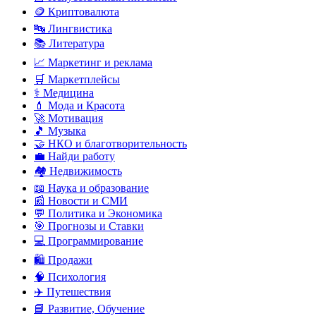
🪙 Криптовалюта
🔤 Лингвистика
📚 Литература
📈 Маркетинг и реклама
🛒 Маркетплейсы
⚕️ Медицина
💄 Мода и Красота
🚀 Мотивация
🎵 Музыка
🤝 НКО и благотворительность
💼 Найди работу
🏘️ Недвижимость
📖 Наука и образование
📰 Новости и СМИ
💬 Политика и Экономика
🎯 Прогнозы и Ставки
💻 Программирование
🛍️ Продажи
🧠 Психология
✈️ Путешествия
📘 Развитие, Обучение