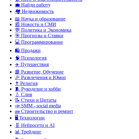
💼 Найди работу
🏘️ Недвижимость
📖 Наука и образование
📰 Новости и СМИ
💬 Политика и Экономика
🎯 Прогнозы и Ставки
💻 Программирование
🛍️ Продажи
🧠 Психология
✈️ Путешествия
📘 Развитие, Обучение
🎉 Развлечения и Юмор
✝️ Религия
🧵 Рукоделие и хобби
💧 Слив
📝 Стихи и Цитаты
📣 SMM - social media
🧱 Строительство и ремонт
🖥️ Технологии
🧬 Нейросети и AI
📊 Трейдинг