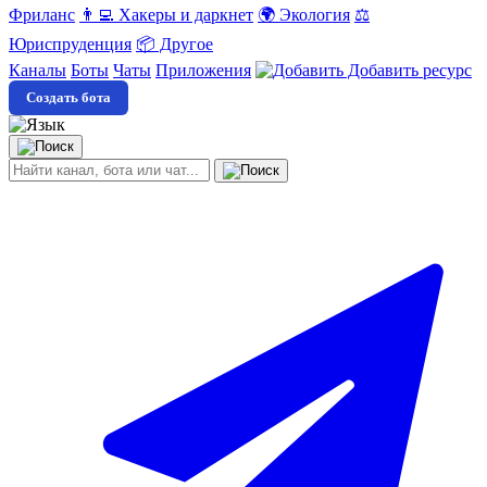
Фриланс
👨‍💻 Хакеры и даркнет
🌍 Экология
⚖️
Юриспруденция
📦 Другое
Каналы
Боты
Чаты
Приложения
Добавить ресурс
Создать бота