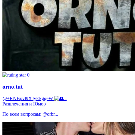
0
orno.tut
@+RNBpvl9XJyEkggeW
-
Развлечения и Юмор
По всем вопросам: @orbr...