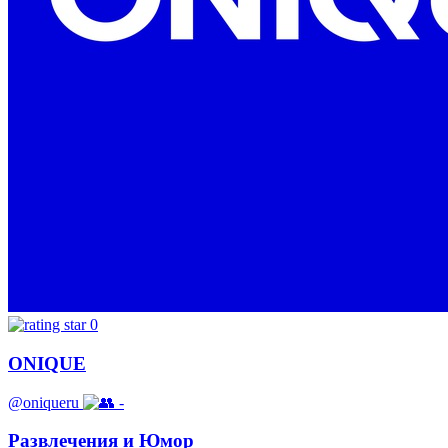
0
ONIQUE
@oniqueru
-
Развлечения и Юмор