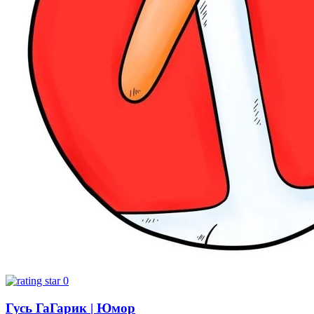
0
Гусь ГаГарик | Юмор