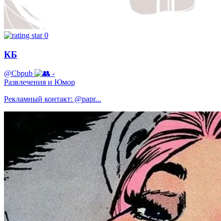
0
КБ
@Cbpub
-
Развлечения и Юмор
Рекламный контакт: @papr...