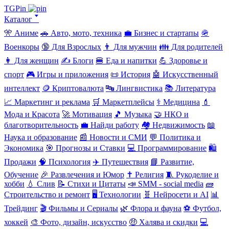
TGPin
Каталог 🢓
🎌 Аниме
🚗 Авто, мото, техника
💼 Бизнес и стартапы
🪖
Военкоры
🔞 Для Взрослых
👨 Для мужчин
👪 Для родителей
👩 Для женщин
✍️ Блоги
🍔 Еда и напитки
💪 Здоровье и
спорт
🎮 Игры и приложения
📜 История
🤖 Искусственный
интеллект
🪙 Криптовалюта
🔤 Лингвистика
📚 Литература
📈 Маркетинг и реклама
🛒 Маркетплейсы
⚕️ Медицина
💄
Мода и Красота
🚀 Мотивация
🎵 Музыка
🤝 НКО и
благотворительность
💼 Найди работу
🏘️ Недвижимость
📖
Наука и образование
📰 Новости и СМИ
💬 Политика и
Экономика
🎯 Прогнозы и Ставки
💻 Программирование
🛍️
Продажи
🧠 Психология
✈️ Путешествия
📘 Развитие,
Обучение
🎉 Развлечения и Юмор
✝️ Религия
🧵 Рукоделие и
хобби
💧 Слив
📝 Стихи и Цитаты
📣 SMM - social media
🧱
Строительство и ремонт
🖥️ Технологии
🧬 Нейросети и AI
📊
Трейдинг
🎬 Фильмы и Сериалы
🌿 Флора и фауна
⚽ Футбол,
хоккей
🎨 Фото, дизайн, искусство
🤑 Халява и скидки
💻