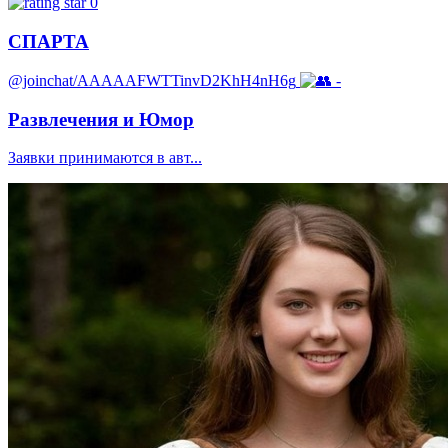
0
СПАРТА
@joinchat/AAAAAFWTTinvD2KhH4nH6g
-
Развлечения и Юмор
Заявки принимаются в авт...