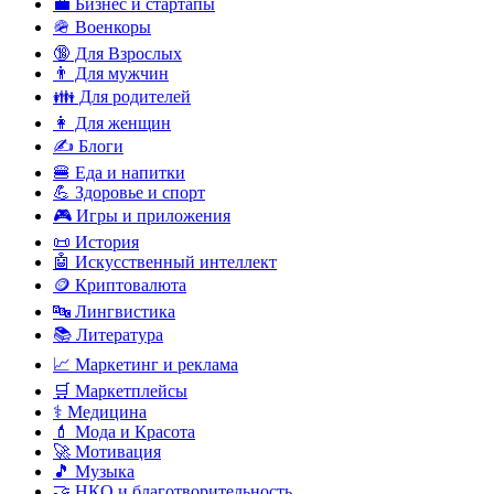
💼 Бизнес и стартапы
🪖 Военкоры
🔞 Для Взрослых
👨 Для мужчин
👪 Для родителей
👩 Для женщин
✍️ Блоги
🍔 Еда и напитки
💪 Здоровье и спорт
🎮 Игры и приложения
📜 История
🤖 Искусственный интеллект
🪙 Криптовалюта
🔤 Лингвистика
📚 Литература
📈 Маркетинг и реклама
🛒 Маркетплейсы
⚕️ Медицина
💄 Мода и Красота
🚀 Мотивация
🎵 Музыка
🤝 НКО и благотворительность