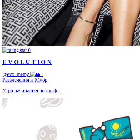
0
E V O L U T I O N
@evo_memy
-
Развлечения и Юмор
Утро начинается не с коф...