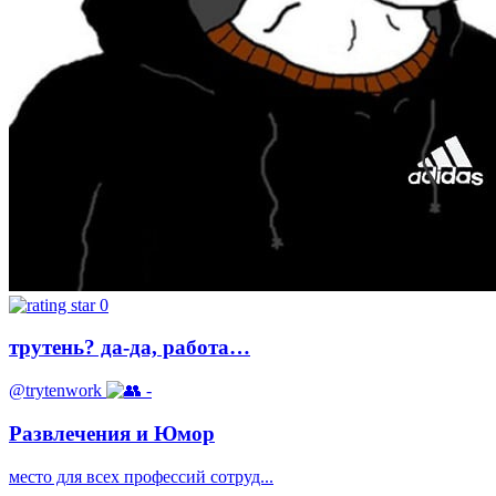
0
трутень? да-да, работа…
@trytenwork
-
Развлечения и Юмор
место для всех профессий сотруд...