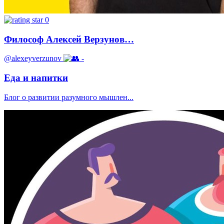
0
Философ Алексей Верзунов…
@alexeyverzunov
-
Еда и напитки
Блог о развитии разумного мышлен...