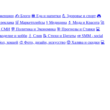
 женщин
✍️ Блоги
🍔 Еда и напитки
💪 Здоровье и спорт
🎮
 реклама
🛒 Маркетплейсы
⚕️ Медицина
💄 Мода и Красота
🚀
и СМИ
💬 Политика и Экономика
🎯 Прогнозы и Ставки
💻
коделие и хобби
💧 Слив
📝 Стихи и Цитаты
📣 SMM - social
ол, хоккей
🎨 Фото, дизайн, искусство
🤑 Халява и скидки
💻