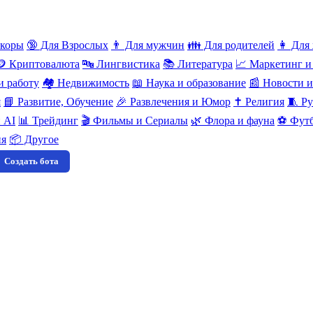
нкоры
🔞 Для Взрослых
👨 Для мужчин
👪 Для родителей
👩 Для
🪙 Криптовалюта
🔤 Лингвистика
📚 Литература
📈 Маркетинг и
и работу
🏘️ Недвижимость
📖 Наука и образование
📰 Новости 
я
📘 Развитие, Обучение
🎉 Развлечения и Юмор
✝️ Религия
🧵 Ру
 AI
📊 Трейдинг
🎬 Фильмы и Сериалы
🌿 Флора и фауна
⚽ Футб
ия
📦 Другое
Создать бота