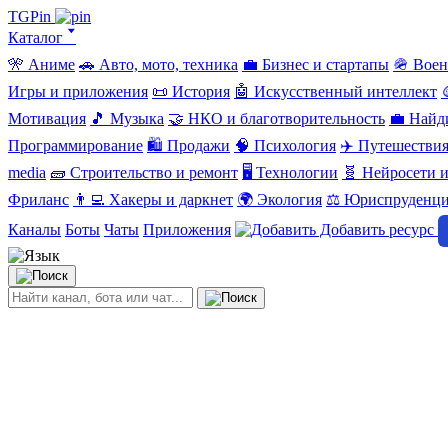
TGPin
Каталог 🢓
🎌 Аниме
🚗 Авто, мото, техника
💼 Бизнес и стартапы
🪖 Вое
Игры и приложения
📜 История
🤖 Искусственный интеллект
Мотивация
🎵 Музыка
🤝 НКО и благотворительность
💼 Найд
Программирование
🛍️ Продажи
🧠 Психология
✈️ Путешестви
media
🧱 Строительство и ремонт
🖥️ Технологии
🧬 Нейросети и
Фриланс
👨‍💻 Хакеры и даркнет
🌍 Экология
⚖️ Юриспруденц
Каналы
Боты
Чаты
Приложения
Добавить ресурс