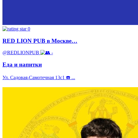
0
RED LION PUB в Москве…
@REDLIONPUB
-
Еда и напитки
Ул. Cадовая-Cамотечная 13с1 ☎️ ...