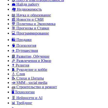
💼 Найди работу
🏘️ Недвижимость
📖 Наука и образование
📰 Новости и СМИ
💬 Политика и Экономика
🎯 Прогнозы и Ставки
💻 Программирование
🛍️ Продажи
🧠 Психология
✈️ Путешествия
📘 Развитие, Обучение
🎉 Развлечения и Юмор
✝️ Религия
🧵 Рукоделие и хобби
💧 Слив
📝 Стихи и Цитаты
📣 SMM - social media
🧱 Строительство и ремонт
🖥️ Технологии
🧬 Нейросети и AI
📊 Трейдинг