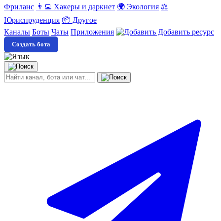
Фриланс
👨‍💻 Хакеры и даркнет
🌍 Экология
⚖️
Юриспруденция
📦 Другое
Каналы
Боты
Чаты
Приложения
Добавить ресурс
Создать бота