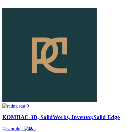
0
КОМПАС-3D, SolidWorks, Inventor,Solid Edge
@saprblog
-