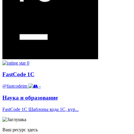
0
FastCode 1С
@fastcodeim
-
Наука и образование
FastCode 1С Шаблоны кода 1С, кур...
Ваш ресурс здесь