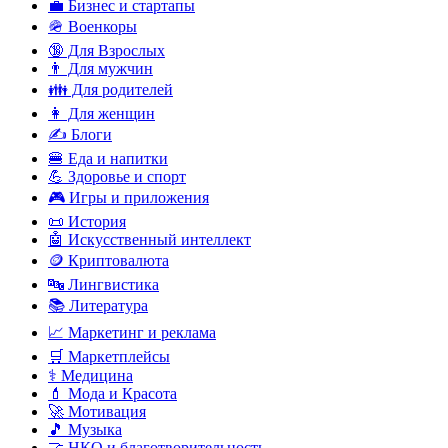
💼 Бизнес и стартапы
🪖 Военкоры
🔞 Для Взрослых
👨 Для мужчин
👪 Для родителей
👩 Для женщин
✍️ Блоги
🍔 Еда и напитки
💪 Здоровье и спорт
🎮 Игры и приложения
📜 История
🤖 Искусственный интеллект
🪙 Криптовалюта
🔤 Лингвистика
📚 Литература
📈 Маркетинг и реклама
🛒 Маркетплейсы
⚕️ Медицина
💄 Мода и Красота
🚀 Мотивация
🎵 Музыка
🤝 НКО и благотворительность