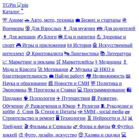
TGPin
Каталог 🢓
🎌 Аниме
🚗 Авто, мото, техника
💼 Бизнес и стартапы
🪖
Военкоры
🔞 Для Взрослых
👨 Для мужчин
👪 Для родителей
👩 Для женщин
✍️ Блоги
🍔 Еда и напитки
💪 Здоровье и
спорт
🎮 Игры и приложения
📜 История
🤖 Искусственный
интеллект
🪙 Криптовалюта
🔤 Лингвистика
📚 Литература
📈 Маркетинг и реклама
🛒 Маркетплейсы
⚕️ Медицина
💄
Мода и Красота
🚀 Мотивация
🎵 Музыка
🤝 НКО и
благотворительность
💼 Найди работу
🏘️ Недвижимость
📖
Наука и образование
📰 Новости и СМИ
💬 Политика и
Экономика
🎯 Прогнозы и Ставки
💻 Программирование
🛍️
Продажи
🧠 Психология
✈️ Путешествия
📘 Развитие,
Обучение
🎉 Развлечения и Юмор
✝️ Религия
🧵 Рукоделие и
хобби
💧 Слив
📝 Стихи и Цитаты
📣 SMM - social media
🧱
Строительство и ремонт
🖥️ Технологии
🧬 Нейросети и AI
📊
Трейдинг
🎬 Фильмы и Сериалы
🌿 Флора и фауна
⚽ Футбол,
хоккей
🎨 Фото, дизайн, искусство
🤑 Халява и скидки
💻