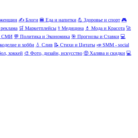
 женщин
✍️ Блоги
🍔 Еда и напитки
💪 Здоровье и спорт
🎮
 реклама
🛒 Маркетплейсы
⚕️ Медицина
💄 Мода и Красота
🚀
и СМИ
💬 Политика и Экономика
🎯 Прогнозы и Ставки
💻
коделие и хобби
💧 Слив
📝 Стихи и Цитаты
📣 SMM - social
ол, хоккей
🎨 Фото, дизайн, искусство
🤑 Халява и скидки
💻