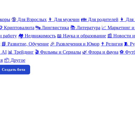
нкоры
🔞 Для Взрослых
👨 Для мужчин
👪 Для родителей
👩 Для
🪙 Криптовалюта
🔤 Лингвистика
📚 Литература
📈 Маркетинг и
и работу
🏘️ Недвижимость
📖 Наука и образование
📰 Новости 
я
📘 Развитие, Обучение
🎉 Развлечения и Юмор
✝️ Религия
🧵 Ру
 AI
📊 Трейдинг
🎬 Фильмы и Сериалы
🌿 Флора и фауна
⚽ Футб
ия
📦 Другое
Создать бота