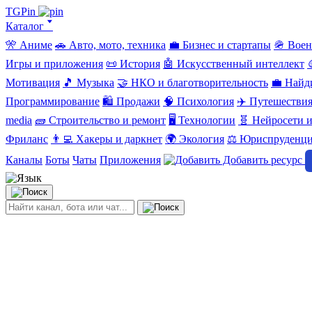
TGPin
Каталог 🢓
🎌 Аниме
🚗 Авто, мото, техника
💼 Бизнес и стартапы
🪖 Вое
Игры и приложения
📜 История
🤖 Искусственный интеллект
Мотивация
🎵 Музыка
🤝 НКО и благотворительность
💼 Найд
Программирование
🛍️ Продажи
🧠 Психология
✈️ Путешестви
media
🧱 Строительство и ремонт
🖥️ Технологии
🧬 Нейросети и
Фриланс
👨‍💻 Хакеры и даркнет
🌍 Экология
⚖️ Юриспруденц
Каналы
Боты
Чаты
Приложения
Добавить ресурс