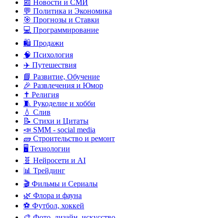
📰 Новости и СМИ
💬 Политика и Экономика
🎯 Прогнозы и Ставки
💻 Программирование
🛍️ Продажи
🧠 Психология
✈️ Путешествия
📘 Развитие, Обучение
🎉 Развлечения и Юмор
✝️ Религия
🧵 Рукоделие и хобби
💧 Слив
📝 Стихи и Цитаты
📣 SMM - social media
🧱 Строительство и ремонт
🖥️ Технологии
🧬 Нейросети и AI
📊 Трейдинг
🎬 Фильмы и Сериалы
🌿 Флора и фауна
⚽ Футбол, хоккей
🎨 Фото, дизайн, искусство