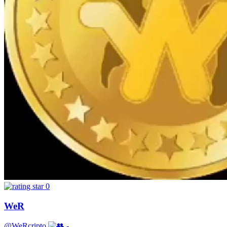
0
WeR
@WeRcripto
-