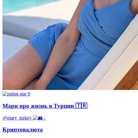
0
Мари про жизнь в Турции 🇹🇷
@mary_turkey
-
Криптовалюта