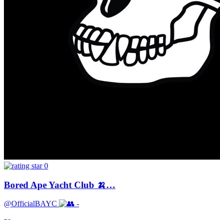
0
Bored Ape Yacht Club 🍌…
@OfficialBAYC
-