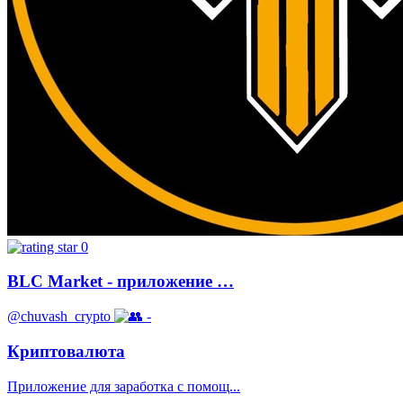
0
BLC Market - приложение …
@chuvash_crypto
-
Криптовалюта
Приложение для заработка с помощ...