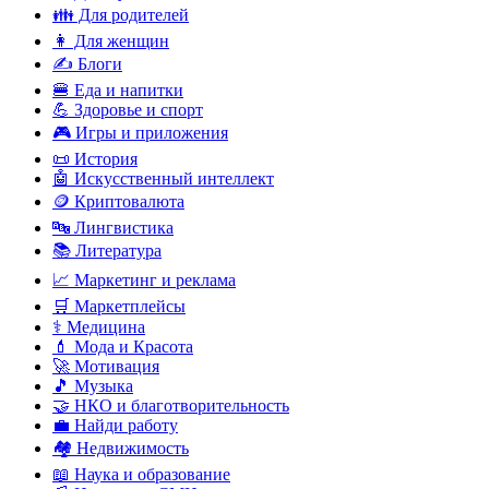
👪 Для родителей
👩 Для женщин
✍️ Блоги
🍔 Еда и напитки
💪 Здоровье и спорт
🎮 Игры и приложения
📜 История
🤖 Искусственный интеллект
🪙 Криптовалюта
🔤 Лингвистика
📚 Литература
📈 Маркетинг и реклама
🛒 Маркетплейсы
⚕️ Медицина
💄 Мода и Красота
🚀 Мотивация
🎵 Музыка
🤝 НКО и благотворительность
💼 Найди работу
🏘️ Недвижимость
📖 Наука и образование