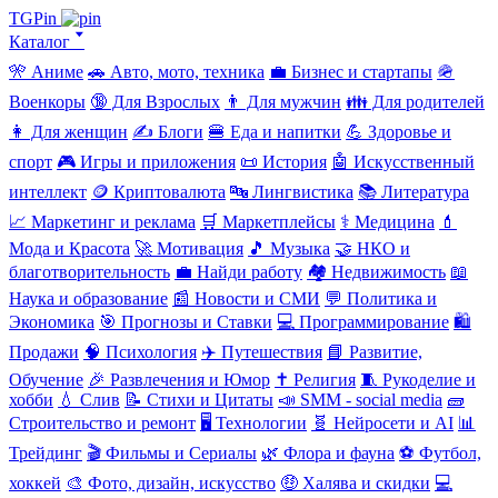
TGPin
Каталог 🢓
🎌 Аниме
🚗 Авто, мото, техника
💼 Бизнес и стартапы
🪖
Военкоры
🔞 Для Взрослых
👨 Для мужчин
👪 Для родителей
👩 Для женщин
✍️ Блоги
🍔 Еда и напитки
💪 Здоровье и
спорт
🎮 Игры и приложения
📜 История
🤖 Искусственный
интеллект
🪙 Криптовалюта
🔤 Лингвистика
📚 Литература
📈 Маркетинг и реклама
🛒 Маркетплейсы
⚕️ Медицина
💄
Мода и Красота
🚀 Мотивация
🎵 Музыка
🤝 НКО и
благотворительность
💼 Найди работу
🏘️ Недвижимость
📖
Наука и образование
📰 Новости и СМИ
💬 Политика и
Экономика
🎯 Прогнозы и Ставки
💻 Программирование
🛍️
Продажи
🧠 Психология
✈️ Путешествия
📘 Развитие,
Обучение
🎉 Развлечения и Юмор
✝️ Религия
🧵 Рукоделие и
хобби
💧 Слив
📝 Стихи и Цитаты
📣 SMM - social media
🧱
Строительство и ремонт
🖥️ Технологии
🧬 Нейросети и AI
📊
Трейдинг
🎬 Фильмы и Сериалы
🌿 Флора и фауна
⚽ Футбол,
хоккей
🎨 Фото, дизайн, искусство
🤑 Халява и скидки
💻