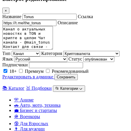
×
Название
Ссылка
Описание
Тип
Категория
Язык
Статус
Подписчики
18+
Премиум
Рекомендованный
Редактировать в админке
Сохранить
📚 Каталог
🥇 Подборки
📂 Категории ᨆ
🎌 Аниме
🚗 Авто, мото, техника
💼 Бизнес и стартапы
🪖 Военкоры
🔞 Для Взрослых
👨 Для мужчин