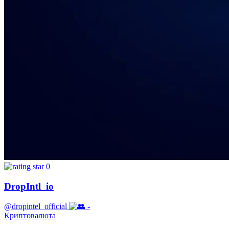
0
DropIntl_io
@dropintel_official
-
Криптовалюта