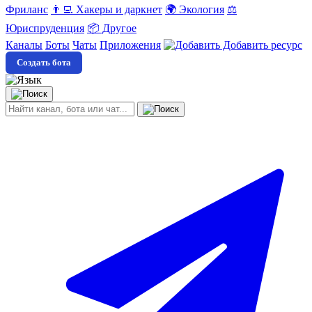
Фриланс
👨‍💻 Хакеры и даркнет
🌍 Экология
⚖️
Юриспруденция
📦 Другое
Каналы
Боты
Чаты
Приложения
Добавить ресурс
Создать бота