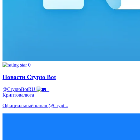
0
Новости Crypto Bot
@CryptoBotRU
-
Криптовалюта
Официальный канал @Crypt...