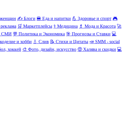
 женщин
✍️ Блоги
🍔 Еда и напитки
💪 Здоровье и спорт
🎮
 реклама
🛒 Маркетплейсы
⚕️ Медицина
💄 Мода и Красота
🚀
и СМИ
💬 Политика и Экономика
🎯 Прогнозы и Ставки
💻
коделие и хобби
💧 Слив
📝 Стихи и Цитаты
📣 SMM - social
ол, хоккей
🎨 Фото, дизайн, искусство
🤑 Халява и скидки
💻