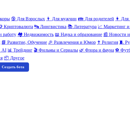
нкоры
🔞 Для Взрослых
👨 Для мужчин
👪 Для родителей
👩 Для
🪙 Криптовалюта
🔤 Лингвистика
📚 Литература
📈 Маркетинг и
и работу
🏘️ Недвижимость
📖 Наука и образование
📰 Новости 
я
📘 Развитие, Обучение
🎉 Развлечения и Юмор
✝️ Религия
🧵 Ру
 AI
📊 Трейдинг
🎬 Фильмы и Сериалы
🌿 Флора и фауна
⚽ Футб
ия
📦 Другое
Создать бота