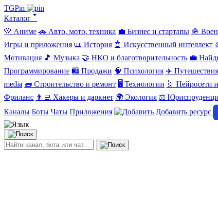
TGPin
Каталог 🢓
🎌 Аниме
🚗 Авто, мото, техника
💼 Бизнес и стартапы
🪖 Вое
Игры и приложения
📜 История
🤖 Искусственный интеллект
Мотивация
🎵 Музыка
🤝 НКО и благотворительность
💼 Найд
Программирование
🛍️ Продажи
🧠 Психология
✈️ Путешестви
media
🧱 Строительство и ремонт
🖥️ Технологии
🧬 Нейросети и
Фриланс
👨‍💻 Хакеры и даркнет
🌍 Экология
⚖️ Юриспруденц
Каналы
Боты
Чаты
Приложения
Добавить ресурс