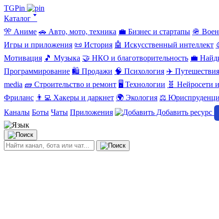
TGPin
Каталог 🢓
🎌 Аниме
🚗 Авто, мото, техника
💼 Бизнес и стартапы
🪖 Вое
Игры и приложения
📜 История
🤖 Искусственный интеллект
Мотивация
🎵 Музыка
🤝 НКО и благотворительность
💼 Найд
Программирование
🛍️ Продажи
🧠 Психология
✈️ Путешестви
media
🧱 Строительство и ремонт
🖥️ Технологии
🧬 Нейросети и
Фриланс
👨‍💻 Хакеры и даркнет
🌍 Экология
⚖️ Юриспруденц
Каналы
Боты
Чаты
Приложения
Добавить ресурс