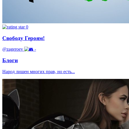
0
Свободу Героям!
@zageroev
-
Блоги
Народ лишен многих прав, но есть...