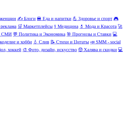
 женщин
✍️ Блоги
🍔 Еда и напитки
💪 Здоровье и спорт
🎮
 реклама
🛒 Маркетплейсы
⚕️ Медицина
💄 Мода и Красота
🚀
и СМИ
💬 Политика и Экономика
🎯 Прогнозы и Ставки
💻
коделие и хобби
💧 Слив
📝 Стихи и Цитаты
📣 SMM - social
ол, хоккей
🎨 Фото, дизайн, искусство
🤑 Халява и скидки
💻