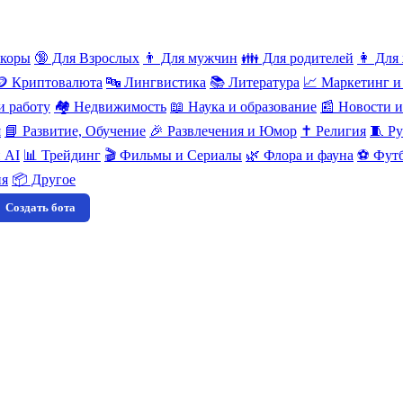
нкоры
🔞 Для Взрослых
👨 Для мужчин
👪 Для родителей
👩 Для
🪙 Криптовалюта
🔤 Лингвистика
📚 Литература
📈 Маркетинг и
и работу
🏘️ Недвижимость
📖 Наука и образование
📰 Новости 
я
📘 Развитие, Обучение
🎉 Развлечения и Юмор
✝️ Религия
🧵 Ру
 AI
📊 Трейдинг
🎬 Фильмы и Сериалы
🌿 Флора и фауна
⚽ Футб
ия
📦 Другое
Создать бота