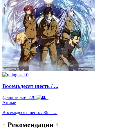
0
Восемьдесят шесть / ...
@anime_vse_220
-
Аниме
Восемьдесят шесть / 86 —...
↑ Рекомендации ↑