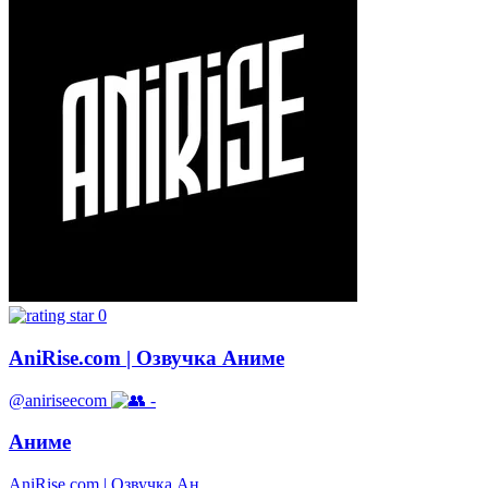
0
AniRise.com | Озвучка Аниме
@aniriseecom
-
Аниме
AniRise.com | Озвучка Ан...