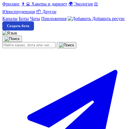
Фриланс
👨‍💻 Хакеры и даркнет
🌍 Экология
⚖️
Юриспруденция
📦 Другое
Каналы
Боты
Чаты
Приложения
Добавить ресурс
Создать бота