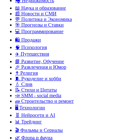
🏘️ Недвижимость
📖 Наука и образование
📰 Новости и СМИ
💬 Политика и Экономика
🎯 Прогнозы и Ставки
💻 Программирование
🛍️ Продажи
🧠 Психология
✈️ Путешествия
📘 Развитие, Обучение
🎉 Развлечения и Юмор
✝️ Религия
🧵 Рукоделие и хобби
💧 Слив
📝 Стихи и Цитаты
📣 SMM - social media
🧱 Строительство и ремонт
🖥️ Технологии
🧬 Нейросети и AI
📊 Трейдинг
🎬 Фильмы и Сериалы
🌿 Флора и фауна