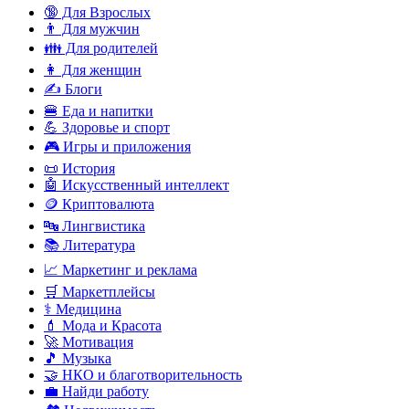
🔞 Для Взрослых
👨 Для мужчин
👪 Для родителей
👩 Для женщин
✍️ Блоги
🍔 Еда и напитки
💪 Здоровье и спорт
🎮 Игры и приложения
📜 История
🤖 Искусственный интеллект
🪙 Криптовалюта
🔤 Лингвистика
📚 Литература
📈 Маркетинг и реклама
🛒 Маркетплейсы
⚕️ Медицина
💄 Мода и Красота
🚀 Мотивация
🎵 Музыка
🤝 НКО и благотворительность
💼 Найди работу