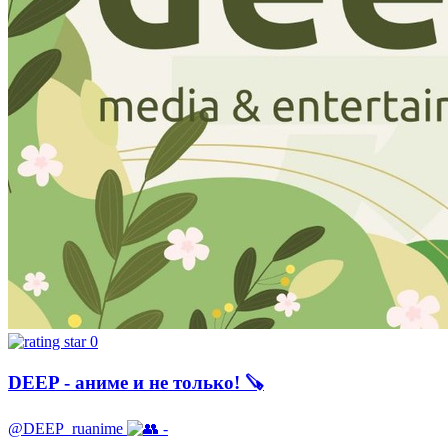
0
DEEP - аниме и не только! 🪚
@DEEP_ruanime
-