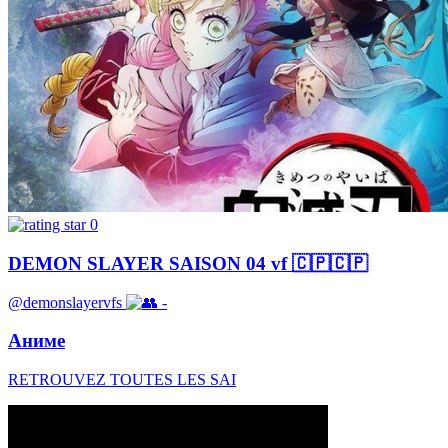
0
DEMON SLAYER SAISON 04 vf 🇨🇵🇨🇵
@demonslayervfs
-
Аниме
RETROUVEZ TOUTES LES SAI