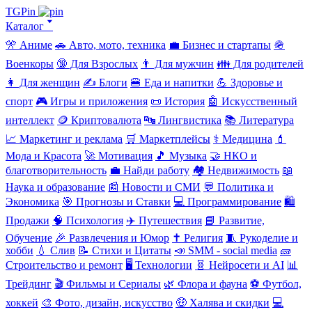
TGPin
Каталог 🢓
🎌 Аниме
🚗 Авто, мото, техника
💼 Бизнес и стартапы
🪖
Военкоры
🔞 Для Взрослых
👨 Для мужчин
👪 Для родителей
👩 Для женщин
✍️ Блоги
🍔 Еда и напитки
💪 Здоровье и
спорт
🎮 Игры и приложения
📜 История
🤖 Искусственный
интеллект
🪙 Криптовалюта
🔤 Лингвистика
📚 Литература
📈 Маркетинг и реклама
🛒 Маркетплейсы
⚕️ Медицина
💄
Мода и Красота
🚀 Мотивация
🎵 Музыка
🤝 НКО и
благотворительность
💼 Найди работу
🏘️ Недвижимость
📖
Наука и образование
📰 Новости и СМИ
💬 Политика и
Экономика
🎯 Прогнозы и Ставки
💻 Программирование
🛍️
Продажи
🧠 Психология
✈️ Путешествия
📘 Развитие,
Обучение
🎉 Развлечения и Юмор
✝️ Религия
🧵 Рукоделие и
хобби
💧 Слив
📝 Стихи и Цитаты
📣 SMM - social media
🧱
Строительство и ремонт
🖥️ Технологии
🧬 Нейросети и AI
📊
Трейдинг
🎬 Фильмы и Сериалы
🌿 Флора и фауна
⚽ Футбол,
хоккей
🎨 Фото, дизайн, искусство
🤑 Халява и скидки
💻