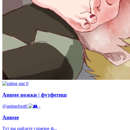
0
Аниме ножки | футфетиш
@animefoot0
-
Аниме
Тут вы найдете горячие ф...