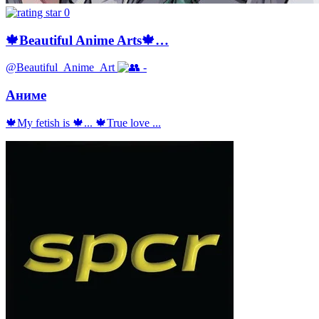
0
🍁Beautiful Anime Arts🍁…
@Beautiful_Anime_Art
-
Аниме
🍁My fetish is 🍁... 🍁True love ...