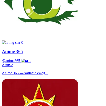
0
Anime 365
@anime365
-
Аниме
Anime 365 — канал с ежед...