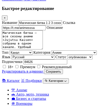
Быстрое редактирование
×
Название
Ссылка
Описание
Тип
Категория
Язык
Статус
Подписчики
18+
Премиум
Рекомендованный
Редактировать в админке
Сохранить
📚 Каталог
🥇 Подборки
📂 Категории ᨆ
🎌 Аниме
🚗 Авто, мото, техника
💼 Бизнес и стартапы
🪖 Военкоры