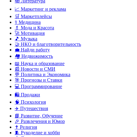
📚 Литература
📈 Маркетинг и реклама
🛒 Маркетплейсы
⚕️ Медицина
💄 Мода и Красота
🚀 Мотивация
🎵 Музыка
🤝 НКО и благотворительность
💼 Найди работу
🏘️ Недвижимость
📖 Наука и образование
📰 Новости и СМИ
💬 Политика и Экономика
🎯 Прогнозы и Ставки
💻 Программирование
🛍️ Продажи
🧠 Психология
✈️ Путешествия
📘 Развитие, Обучение
🎉 Развлечения и Юмор
✝️ Религия
🧵 Рукоделие и хобби