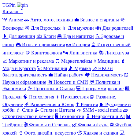
TGPin
Каталог 🢓
🎌 Аниме
🚗 Авто, мото, техника
💼 Бизнес и стартапы
🪖
Военкоры
🔞 Для Взрослых
👨 Для мужчин
👪 Для родителей
👩 Для женщин
✍️ Блоги
🍔 Еда и напитки
💪 Здоровье и
спорт
🎮 Игры и приложения
📜 История
🤖 Искусственный
интеллект
🪙 Криптовалюта
🔤 Лингвистика
📚 Литература
📈 Маркетинг и реклама
🛒 Маркетплейсы
⚕️ Медицина
💄
Мода и Красота
🚀 Мотивация
🎵 Музыка
🤝 НКО и
благотворительность
💼 Найди работу
🏘️ Недвижимость
📖
Наука и образование
📰 Новости и СМИ
💬 Политика и
Экономика
🎯 Прогнозы и Ставки
💻 Программирование
🛍️
Продажи
🧠 Психология
✈️ Путешествия
📘 Развитие,
Обучение
🎉 Развлечения и Юмор
✝️ Религия
🧵 Рукоделие и
хобби
💧 Слив
📝 Стихи и Цитаты
📣 SMM - social media
🧱
Строительство и ремонт
🖥️ Технологии
🧬 Нейросети и AI
📊
Трейдинг
🎬 Фильмы и Сериалы
🌿 Флора и фауна
⚽ Футбол,
хоккей
🎨 Фото, дизайн, искусство
🤑 Халява и скидки
💻