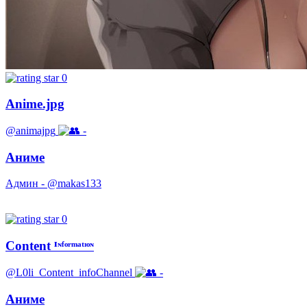
0
Anime.jpg
@animajpg
-
Аниме
Админ - @makas133
0
Content ᴵᶰᶠᵒʳᵐᵃᵗᶦᵒᶰ
@L0li_Content_infoChannel
-
Аниме