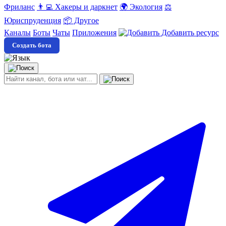
Фриланс
👨‍💻 Хакеры и даркнет
🌍 Экология
⚖️
Юриспруденция
📦 Другое
Каналы
Боты
Чаты
Приложения
Добавить ресурс
Создать бота