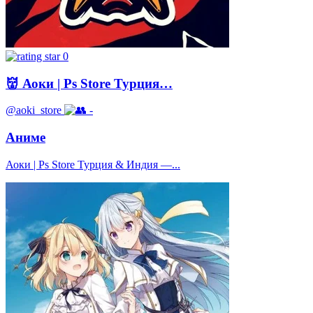
0
👹 Аоки | Ps Store Турция…
@aoki_store
-
Аниме
Аоки | Ps Store Турция & Индия —...