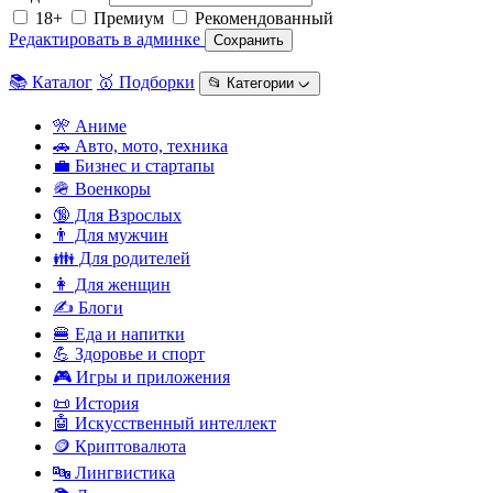
18+
Премиум
Рекомендованный
Редактировать в админке
Сохранить
📚 Каталог
🥇 Подборки
📂 Категории ᨆ
🎌 Аниме
🚗 Авто, мото, техника
💼 Бизнес и стартапы
🪖 Военкоры
🔞 Для Взрослых
👨 Для мужчин
👪 Для родителей
👩 Для женщин
✍️ Блоги
🍔 Еда и напитки
💪 Здоровье и спорт
🎮 Игры и приложения
📜 История
🤖 Искусственный интеллект
🪙 Криптовалюта
🔤 Лингвистика