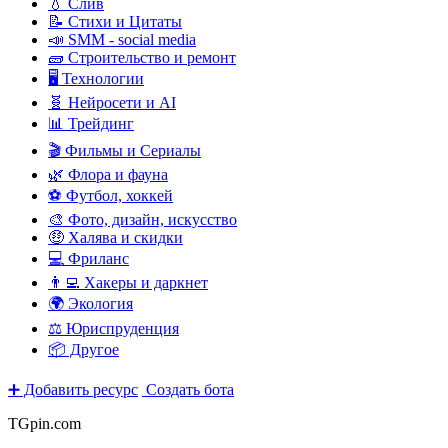
💧 Слив
📝 Стихи и Цитаты
📣 SMM - social media
🧱 Строительство и ремонт
🖥️ Технологии
🧬 Нейросети и AI
📊 Трейдинг
🎬 Фильмы и Сериалы
🌿 Флора и фауна
⚽ Футбол, хоккей
🎨 Фото, дизайн, искусство
🤑 Халява и скидки
💻 Фриланс
👨‍💻 Хакеры и даркнет
🌍 Экология
⚖️ Юриспруденция
📦 Другое
➕ Добавить ресурс
Создать бота
TGpin.com