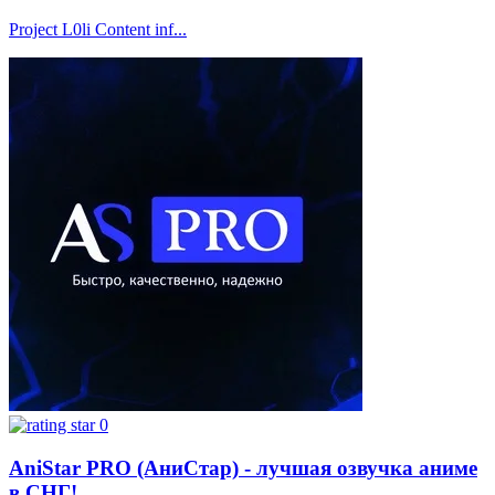
Project L0li Content inf...
0
AniStar PRO (АниСтар) - лучшая озвучка аниме
в СНГ!